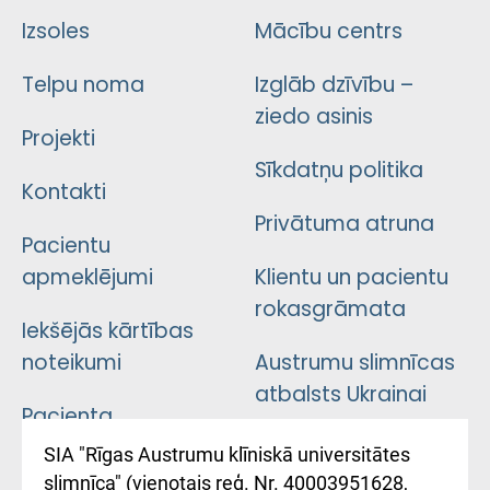
Izsoles
Mācību centrs
Telpu noma
Izglāb dzīvību –
ziedo asinis
Projekti
Sīkdatņu politika
Kontakti
Privātuma atruna
Pacientu
apmeklējumi
Klientu un pacientu
rokasgrāmata
Iekšējās kārtības
noteikumi
Austrumu slimnīcas
atbalsts Ukrainai
Pacienta
atsauksmju/sūdzību
Підтримка Східної
SIA "Rīgas Austrumu klīniskā universitātes
iesniegšanas
лікарні та співпраця з
slimnīca" (vienotais reģ. Nr. 40003951628,