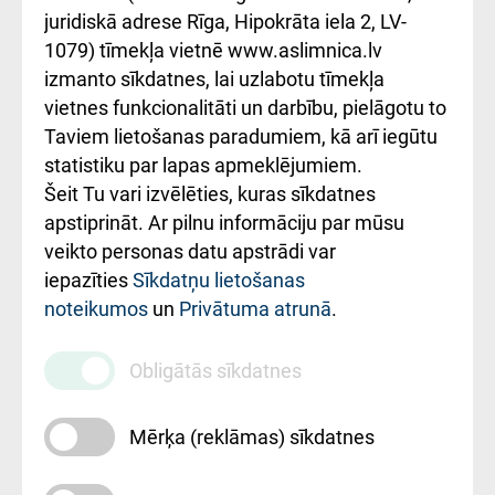
kārtība
Україною
juridiskā adrese Rīga, Hipokrāta iela 2, LV-
1079) tīmekļa vietnē www.aslimnica.lv
Kā pie mums nokļūt
izmanto sīkdatnes, lai uzlabotu tīmekļa
vietnes funkcionalitāti un darbību, pielāgotu to
Rēķinu apmaksas
Taviem lietošanas paradumiem, kā arī iegūtu
ceļvedis
statistiku par lapas apmeklējumiem.
Šeit Tu vari izvēlēties, kuras sīkdatnes
Rekvizīti un
apstiprināt. Ar pilnu informāciju par mūsu
ārstniecības
veikto personas datu apstrādi var
iestādes kods
iepazīties
Sīkdatņu lietošanas
noteikumos
un
Privātuma atrunā
.
010000234
Maksas
Obligātās sīkdatnes
pakalpojumu
cenrādis
Mērķa (reklāmas) sīkdatnes