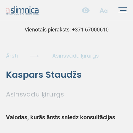
Vienotais pieraksts:
+371 67000610
Ārsti
Asinsvadu ķirurgs
Kaspars Staudžs
Asinsvadu ķirurgs
Valodas, kurās ārsts sniedz konsultācijas