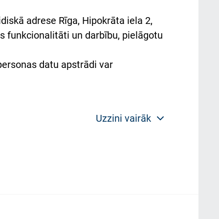
diskā adrese Rīga, Hipokrāta iela 2,
 funkcionalitāti un darbību, pielāgotu
 personas datu apstrādi var
Uzzini vairāk
 politikas mērķis ir sniegt fiziskajai