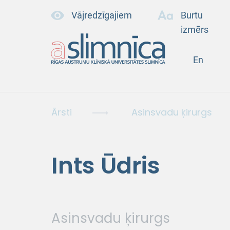
Vājredzīgajiem
Burtu
izmērs
En
Ārsti
Asinsvadu ķirurgs
Ints Ūdris
Asinsvadu ķirurgs