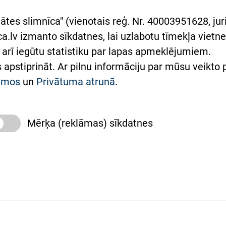
rumu slimnīcas
ātes slimnīca" (vienotais reģ. Nr. 40003951628, juri
lsts Ukrainai
.lv izmanto sīkdatnes, lai uzlabotu tīmekļa vietnes
arī iegūtu statistiku par lapas apmeklējumiem.
римка Східної лікарні
es apstiprināt. Ar pilnu informāciju par mūsu veikto
півпраця з Україною
kumos
un
Privātuma atrunā
.
Mērķa (reklāmas) sīkdatnes
slimnīca, turpmāk – Pārzinis, sīkdatņu izmantošanas
 sīkdatņu izmantošanas nosacījumiem.