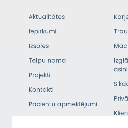
Aktualitātes
Karj
Iepirkumi
Trau
Izsoles
Mācī
Telpu noma
Izgl
asini
Projekti
Sīkd
Kontakti
Priv
Pacientu apmeklējumi
Klie
Iekšējās kārtības
rok
noteikumi