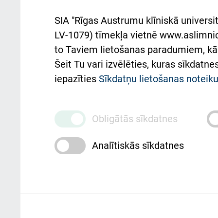
Aust
SIA "Rīgas Austrumu klīniskā universit
Pacienta
atba
LV-1079) tīmekļa vietnē www.aslimnica
atsauksmju/sūdzību
to Taviem lietošanas paradumiem, kā 
iesniegšanas kārtība
Підт
Šeit Tu vari izvēlēties, kuras sīkdatn
та с
iepazīties
Sīkdatņu lietošanas notei
Kā pie mums nokļūt
Rēķinu apmaksas
Obligātās sīkdatnes
ceļvedis
Rekvizīti un ārstniecības
Analītiskās sīkdatnes
iestādes kods 010000234
Maksas pakalpojumu
cenrādis
Rīgas Austrumu klīniskā universitātes 
personai/klientam – informāciju par