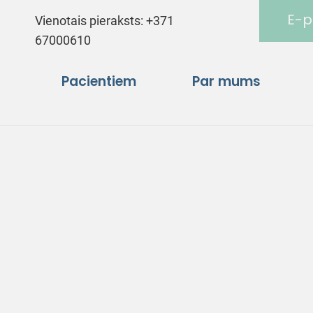
E-p
Vienotais pieraksts:
+371
67000610
Pacientiem
Par mums