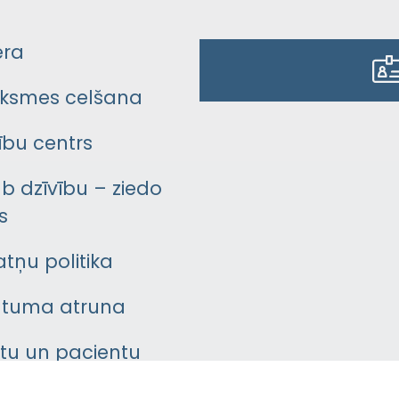
era
ksmes celšana
bu centrs
āb dzīvību – ziedo
s
atņu politika
ātuma atruna
ntu un pacientu
asgrāmata