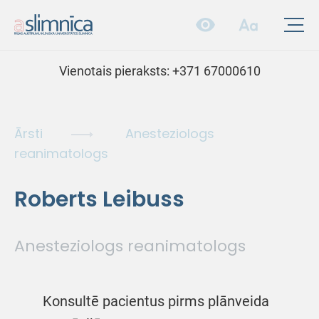
Vienotais pieraksts:
+371 67000610
Ārsti
Anesteziologs
reanimatologs
Roberts Leibuss
Anesteziologs reanimatologs
Konsultē pacientus pirms plānveida