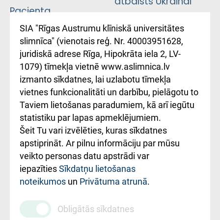
atbalsts Ukrainai
Pacienta
atsauksmju/sūdzību
Підтримка Східної
SIA "Rīgas Austrumu klīniskā universitātes
iesniegšanas
лікарні та співпраця з
slimnīca" (vienotais reģ. Nr. 40003951628,
kārtība
Україною
juridiskā adrese Rīga, Hipokrāta iela 2, LV-
1079) tīmekļa vietnē www.aslimnica.lv
Kā pie mums nokļūt
izmanto sīkdatnes, lai uzlabotu tīmekļa
vietnes funkcionalitāti un darbību, pielāgotu to
Rēķinu apmaksas
Taviem lietošanas paradumiem, kā arī iegūtu
ceļvedis
statistiku par lapas apmeklējumiem.
Šeit Tu vari izvēlēties, kuras sīkdatnes
Rekvizīti un
apstiprināt. Ar pilnu informāciju par mūsu
ārstniecības
veikto personas datu apstrādi var
iestādes kods
iepazīties
Sīkdatņu lietošanas
noteikumos
un
Privātuma atrunā
.
010000234
Maksas
Obligātās sīkdatnes