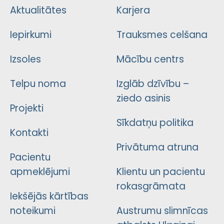
Aktualitātes
Karjera
Iepirkumi
Trauksmes celšana
Izsoles
Mācību centrs
Telpu noma
Izglāb dzīvību –
ziedo asinis
Projekti
Sīkdatņu politika
Kontakti
Privātuma atruna
Pacientu
apmeklējumi
Klientu un pacientu
rokasgrāmata
Iekšējās kārtības
noteikumi
Austrumu slimnīcas