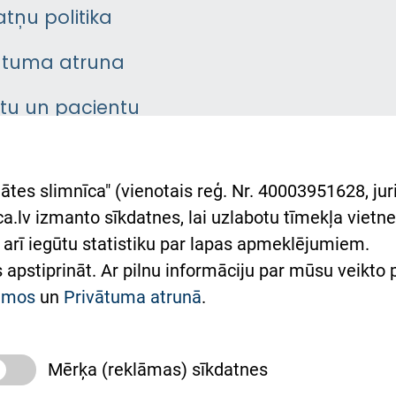
atņu politika
ātuma atruna
ntu un pacientu
asgrāmata
rumu slimnīcas
ātes slimnīca" (vienotais reģ. Nr. 40003951628, juri
lsts Ukrainai
.lv izmanto sīkdatnes, lai uzlabotu tīmekļa vietnes
arī iegūtu statistiku par lapas apmeklējumiem.
римка Східної лікарні
es apstiprināt. Ar pilnu informāciju par mūsu veikto
півпраця з Україною
kumos
un
Privātuma atrunā
.
Mērķa (reklāmas) sīkdatnes