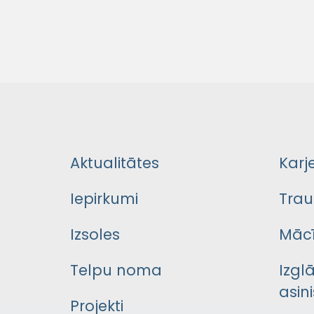
Aktualitātes
Karj
Iepirkumi
Trau
Izsoles
Mācī
Telpu noma
Izgl
asini
Projekti