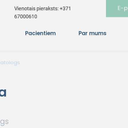
E-p
Vienotais pieraksts:
+371
67000610
Pacientiem
Par mums
matologs
a
ogs