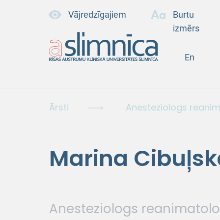
Vājredzīgajiem
Burtu
izmērs
En
Ārsti
Anesteziologs reani
Marina Cibuļsk
Anesteziologs reanimatol