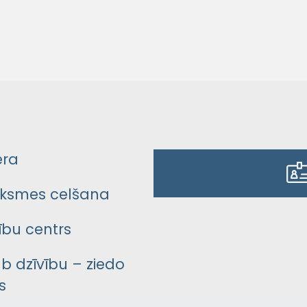
era
ksmes celšana
bu centrs
āb dzīvību – ziedo
s