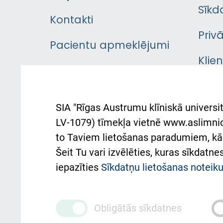
Sīkd
Kontakti
Priv
Pacientu apmeklējumi
Klie
Iekšējās kārtības
rok
noteikumi
Aust
SIA "Rīgas Austrumu klīniskā universit
Pacienta
atba
LV-1079) tīmekļa vietnē www.aslimnica
atsauksmju/sūdzību
to Taviem lietošanas paradumiem, kā 
iesniegšanas kārtība
Підт
Šeit Tu vari izvēlēties, kuras sīkdatn
та с
Kā pie mums nokļūt
iepazīties
Sīkdatņu lietošanas notei
Rēķinu apmaksas
ceļvedis
Obligātās sīkdatnes