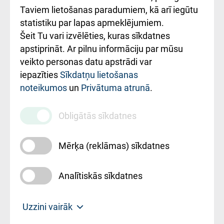
Rēķinu apmaksas
Taviem lietošanas paradumiem, kā arī iegūtu
ceļvedis
statistiku par lapas apmeklējumiem.
Šeit Tu vari izvēlēties, kuras sīkdatnes
Rekvizīti un
apstiprināt. Ar pilnu informāciju par mūsu
ārstniecības
veikto personas datu apstrādi var
iestādes kods
iepazīties
Sīkdatņu lietošanas
noteikumos
un
Privātuma atrunā
.
010000234
Maksas
Obligātās sīkdatnes
pakalpojumu
cenrādis
Mērķa (reklāmas) sīkdatnes
Analītiskās sīkdatnes
Uz sākumu
Uzzini vairāk