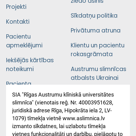
ziedo asinis
Projekti
Sīkdatņu politika
Kontakti
Privātuma atruna
Pacientu
apmeklējumi
Klientu un pacientu
rokasgrāmata
Iekšējās kārtības
noteikumi
Austrumu slimnīcas
atbalsts Ukrainai
Pacienta
atsauksmju/sūdzību
Підтримка Східної
SIA "Rīgas Austrumu klīniskā universitātes
iesniegšanas
лікарні та співпраця з
slimnīca" (vienotais reģ. Nr. 40003951628,
kārtība
Україною
juridiskā adrese Rīga, Hipokrāta iela 2, LV-
1079) tīmekļa vietnē www.aslimnica.lv
Kā pie mums nokļūt
izmanto sīkdatnes, lai uzlabotu tīmekļa
vietnes funkcionalitāti un darbību, pielāgotu to