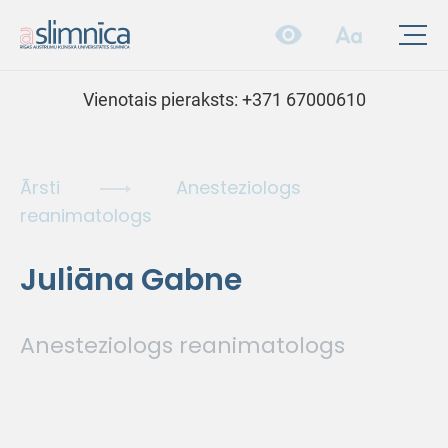
Vienotais pieraksts:
+371 67000610
Ārsti
Anesteziologs
reanimatologs
Juliāna Gabne
Anesteziologs reanimatologs