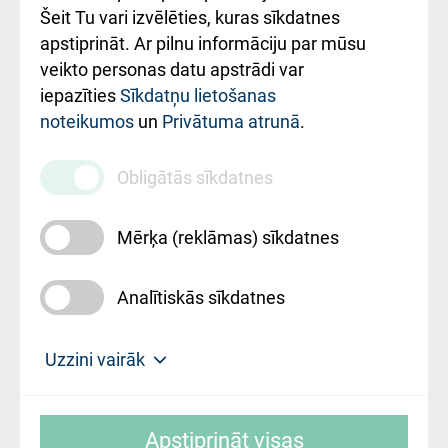
Šeit Tu vari izvēlēties, kuras sīkdatnes
Rekvizīti un
apstiprināt. Ar pilnu informāciju par mūsu
ārstniecības
veikto personas datu apstrādi var
iestādes kods
iepazīties
Sīkdatņu lietošanas
noteikumos
un
Privātuma atrunā
.
010000234
Maksas
Obligātās sīkdatnes
pakalpojumu
cenrādis
Mērķa (reklāmas) sīkdatnes
Analītiskās sīkdatnes
Uz sākumu
Uzzini vairāk
Rīgas Austrumu klīniskā universitātes
© SIA "Rīgas Austrumu klīniskā universitātes
slimnīca, turpmāk – Pārzinis, sīkdatņu
Apstiprināt visas