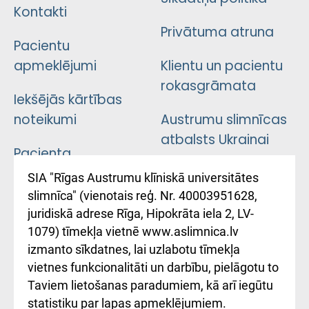
Kontakti
Privātuma atruna
Pacientu
apmeklējumi
Klientu un pacientu
rokasgrāmata
Iekšējās kārtības
noteikumi
Austrumu slimnīcas
atbalsts Ukrainai
Pacienta
atsauksmju/sūdzību
Підтримка Східної
SIA "Rīgas Austrumu klīniskā universitātes
iesniegšanas
лікарні та співпраця з
slimnīca" (vienotais reģ. Nr. 40003951628,
kārtība
Україною
juridiskā adrese Rīga, Hipokrāta iela 2, LV-
1079) tīmekļa vietnē www.aslimnica.lv
Kā pie mums nokļūt
izmanto sīkdatnes, lai uzlabotu tīmekļa
vietnes funkcionalitāti un darbību, pielāgotu to
Rēķinu apmaksas
Taviem lietošanas paradumiem, kā arī iegūtu
ceļvedis
statistiku par lapas apmeklējumiem.