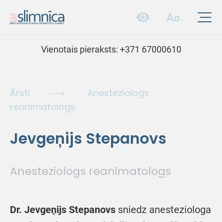
Vienotais pieraksts:
+371 67000610
Ārsti
Anesteziologs
reanimatologs
Jevgeņijs Stepanovs
Anesteziologs reanimatologs
Dr. Jevgeņijs Stepanovs
sniedz anesteziologa