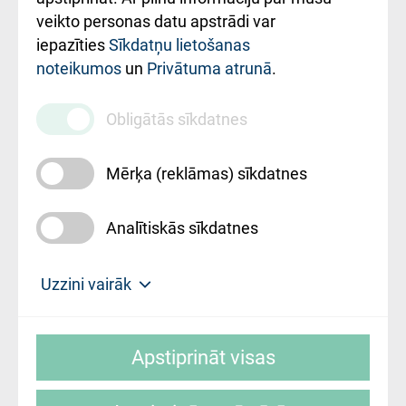
ārstniecības
veikto personas datu apstrādi var
iestādes kods
iepazīties
Sīkdatņu lietošanas
noteikumos
un
Privātuma atrunā
.
010000234
Maksas
Obligātās sīkdatnes
pakalpojumu
cenrādis
Mērķa (reklāmas) sīkdatnes
Analītiskās sīkdatnes
Uz sākumu
Uzzini vairāk
Rīgas Austrumu klīniskā universitātes
© SIA "Rīgas Austrumu klīniskā universitātes
slimnīca, turpmāk – Pārzinis, sīkdatņu
Apstiprināt visas
slimnīca"
izmantošanas politikas mērķis ir sniegt
fiziskajai personai/klientam – informāciju par