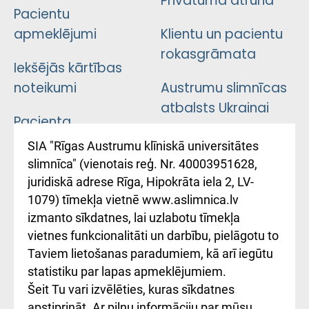
Privātuma atruna
Pacientu
apmeklējumi
Klientu un pacientu
rokasgrāmata
Iekšējās kārtības
noteikumi
Austrumu slimnīcas
atbalsts Ukrainai
Pacienta
atsauksmju/sūdzību
Підтримка Східної
SIA "Rīgas Austrumu klīniskā universitātes
iesniegšanas
лікарні та співпраця з
slimnīca" (vienotais reģ. Nr. 40003951628,
kārtība
Україною
juridiskā adrese Rīga, Hipokrāta iela 2, LV-
1079) tīmekļa vietnē www.aslimnica.lv
Kā pie mums nokļūt
izmanto sīkdatnes, lai uzlabotu tīmekļa
vietnes funkcionalitāti un darbību, pielāgotu to
Rēķinu apmaksas
Taviem lietošanas paradumiem, kā arī iegūtu
ceļvedis
statistiku par lapas apmeklējumiem.
Šeit Tu vari izvēlēties, kuras sīkdatnes
Rekvizīti un
apstiprināt. Ar pilnu informāciju par mūsu