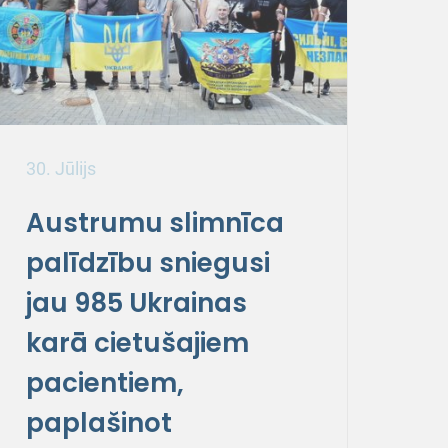
30. Jūlijs
Austrumu slimnīca
palīdzību sniegusi
jau 985 Ukrainas
karā cietušajiem
pacientiem,
paplašinot