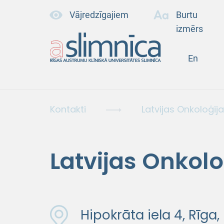
Vājredzīgajiem
Burtu
izmērs
En
Kontakti
Latvijas Onkoloģij
Latvijas Onkolo
Hipokrāta iela 4, Rīga,