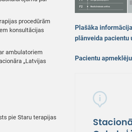
erapijas procedūrām
Plašāka informācij
iem konsultācijas
plānveida pacientu
par ambulatoriem
Pacientu apmeklēj
acionāra „Latvijas
sts pie Staru terapijas
Stacionā