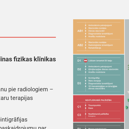
īnas fizikas klīnikas
nu pie radiologiem –
aru terapijas
ntigrāfijas
paskaidrojumu par