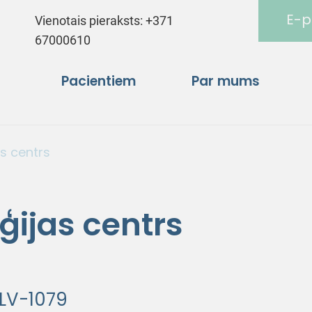
E-p
Vienotais pieraksts:
+371
67000610
Pacientiem
Par mums
as centrs
ģijas centrs
 LV-1079