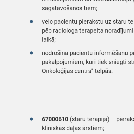
sagatavošanos tiem;
veic pacientu pierakstu uz staru t
pēc radiologa terapeita noradījum
laikā;
nodrošina pacientu informēšanu 
pakalpojumiem, kuri tiek sniegti st
Onkoloģijas centrs” telpās.
67000610
(staru terapija) – pierak
klīniskās daļas ārstiem;