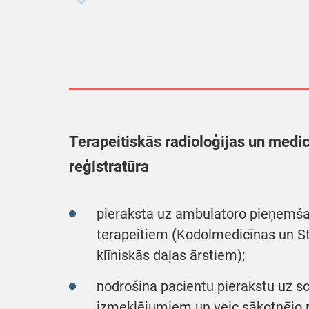
Terapeitiskās radioloģijas un medic
reģistratūra
pieraksta uz ambulatoro pieņemša
terapeitiem (Kodolmedicīnas un St
klīniskās daļas ārstiem);
nodrošina pacientu pierakstu uz sci
izmeklējumiem un veic sākotnējo 