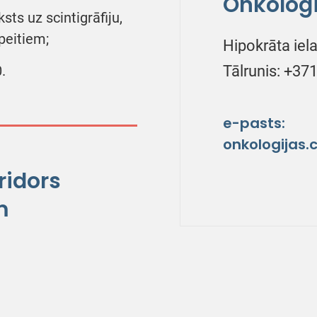
Onkoloģi
sts uz scintigrāfiju,
apeitiem;
Hipokrāta iela
.
Tālrunis: +37
e-pasts:
onkologijas.
ridors
m