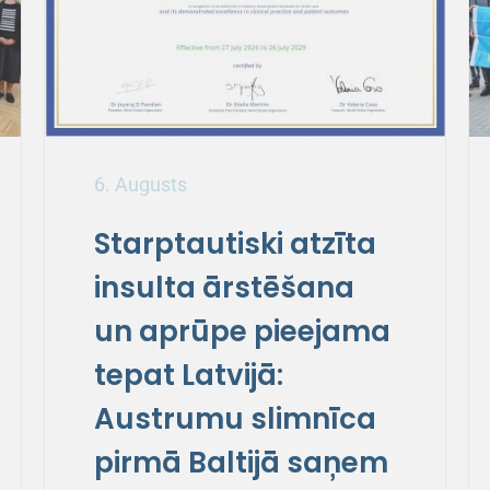
6. Augusts
Starptautiski atzīta
insulta ārstēšana
un aprūpe pieejama
tepat Latvijā:
Austrumu slimnīca
pirmā Baltijā saņem