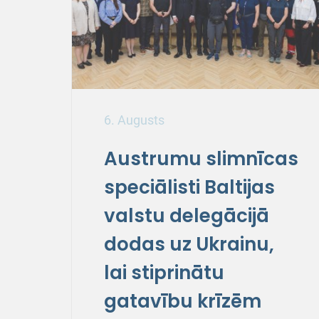
6. Augusts
Austrumu slimnīcas
speciālisti Baltijas
valstu delegācijā
dodas uz Ukrainu,
lai stiprinātu
gatavību krīzēm