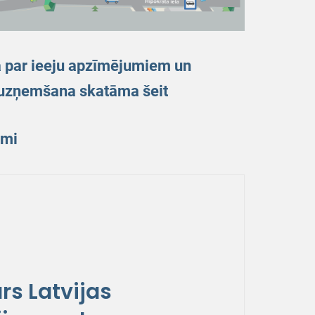
a par ieeju apzīmējumiem un
 uzņemšana skatāma šeit
umi
rs Latvijas