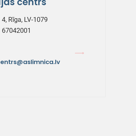
jas centrs
 4, Rīga, LV-1079
1 67042001
centrs@aslimnica.lv