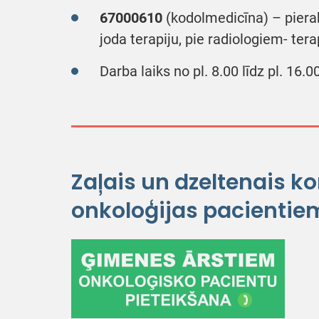
67000610
(kodolmedicīna) – pierak
joda terapiju, pie radiologiem- ter
Darba laiks no pl. 8.00 līdz pl. 16.00
Zaļais un dzeltenais ko
onkoloģijas pacientie