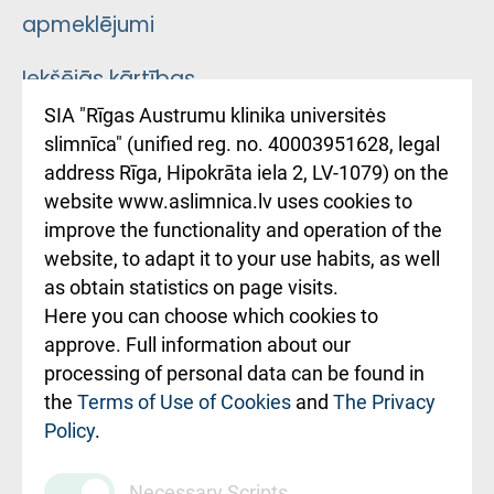
apmeklējumi
Iekšējās kārtības
noteikumi
SIA "Rīgas Austrumu klinika universitės
slimnīca" (unified reg. no. 40003951628, legal
Kā pie mums nokļūt
address Rīga, Hipokrāta iela 2, LV-1079) on the
website www.aslimnica.lv uses cookies to
Rēķinu apmaksas
improve the functionality and operation of the
ceļvedis
website, to adapt it to your use habits, as well
as obtain statistics on page visits.
Rekvizīti un
Here you can choose which cookies to
ārstniecības
approve. Full information about our
iestādes kods
processing of personal data can be found in
010000234
the
Terms of Use of Cookies
and
The Privacy
Policy
.
Maksas
pakalpojumu
Necessary Scripts