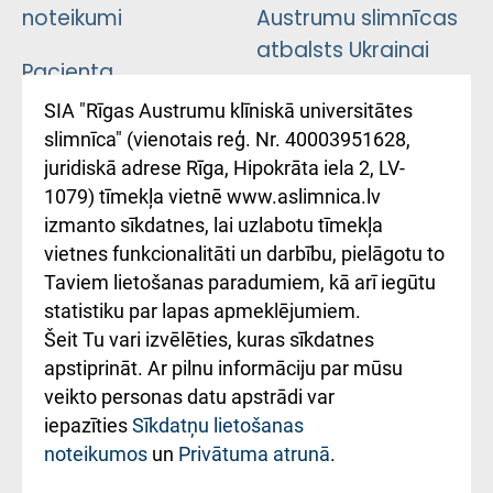
noteikumi
Austrumu slimnīcas
atbalsts Ukrainai
Pacienta
atsauksmju/sūdzību
Підтримка Східної
SIA "Rīgas Austrumu klīniskā universitātes
iesniegšanas
лікарні та співпраця з
slimnīca" (vienotais reģ. Nr. 40003951628,
kārtība
Україною
juridiskā adrese Rīga, Hipokrāta iela 2, LV-
1079) tīmekļa vietnē www.aslimnica.lv
Kā pie mums nokļūt
izmanto sīkdatnes, lai uzlabotu tīmekļa
vietnes funkcionalitāti un darbību, pielāgotu to
Rēķinu apmaksas
Taviem lietošanas paradumiem, kā arī iegūtu
ceļvedis
statistiku par lapas apmeklējumiem.
Šeit Tu vari izvēlēties, kuras sīkdatnes
Rekvizīti un
apstiprināt. Ar pilnu informāciju par mūsu
ārstniecības
veikto personas datu apstrādi var
iestādes kods
iepazīties
Sīkdatņu lietošanas
noteikumos
un
Privātuma atrunā
.
010000234