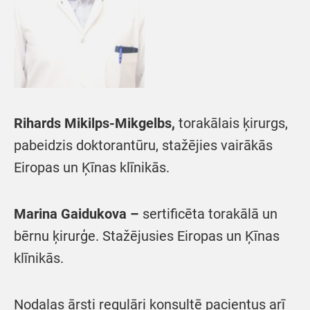
Rihards Mikilps-Mikgelbs,
torakālais ķirurgs,
pabeidzis doktorantūru, stažējies vairākās
Eiropas un Ķīnas klīnikās.
Marina Gaidukova –
sertificēta torakālā un
bērnu ķirurģe. Stažējusies Eiropas un Ķīnas
klīnikās.
Nodaļas ārsti regulāri konsultē pacientus arī