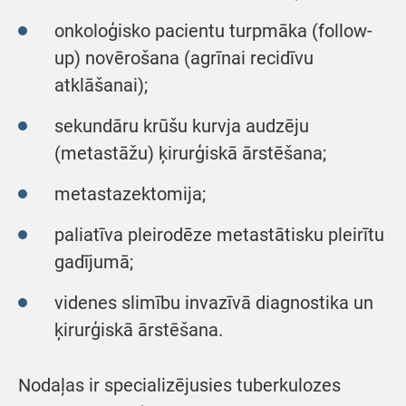
onkoloģisko pacientu turpmāka (follow-
up) novērošana (agrīnai recidīvu
atklāšanai);
sekundāru krūšu kurvja audzēju
(metastāžu) ķirurģiskā ārstēšana;
metastazektomija;
paliatīva pleirodēze metastātisku pleirītu
gadījumā;
videnes slimību invazīvā diagnostika un
ķirurģiskā ārstēšana.
Nodaļas ir specializējusies tuberkulozes