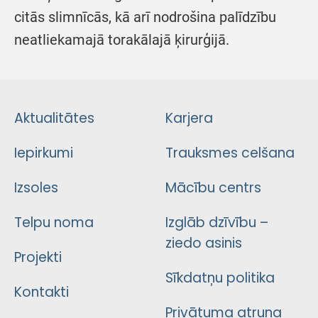
citās slimnīcās, kā arī nodrošina palīdzību
neatliekamajā torakālajā ķirurģijā.
Aktualitātes
Karjera
Iepirkumi
Trauksmes celšana
Izsoles
Mācību centrs
Telpu noma
Izglāb dzīvību –
ziedo asinis
Projekti
Sīkdatņu politika
Kontakti
Privātuma atruna