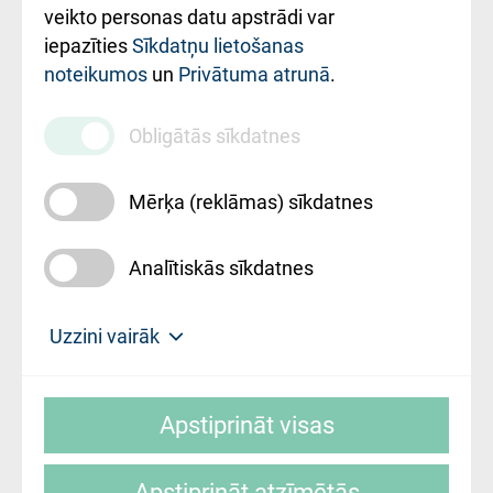
ārstniecības
veikto personas datu apstrādi var
iestādes kods
iepazīties
Sīkdatņu lietošanas
noteikumos
un
Privātuma atrunā
.
010000234
Maksas
Obligātās sīkdatnes
pakalpojumu
cenrādis
Mērķa (reklāmas) sīkdatnes
Analītiskās sīkdatnes
Uz sākumu
Uzzini vairāk
Rīgas Austrumu klīniskā universitātes
© SIA "Rīgas Austrumu klīniskā universitātes
slimnīca, turpmāk – Pārzinis, sīkdatņu
Apstiprināt visas
slimnīca"
izmantošanas politikas mērķis ir sniegt
fiziskajai personai/klientam – informāciju par
Apstiprināt atzīmētās