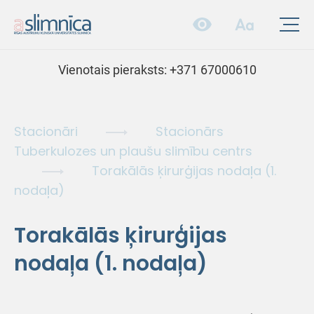
Vienotais pieraksts:
+371 67000610
Stacionāri
Stacionārs
Tuberkulozes un plaušu slimību centrs
Torakālās ķirurģijas nodaļa (1.
nodaļa)
Torakālās ķirurģijas
nodaļa (1. nodaļa)