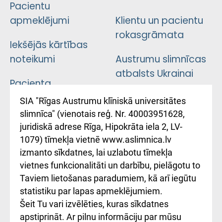
Pacientu
apmeklējumi
Klientu un pacientu
rokasgrāmata
Iekšējās kārtības
noteikumi
Austrumu slimnīcas
atbalsts Ukrainai
Pacienta
atsauksmju/sūdzību
Підтримка Східної
SIA "Rīgas Austrumu klīniskā universitātes
iesniegšanas
лікарні та співпраця з
slimnīca" (vienotais reģ. Nr. 40003951628,
kārtība
Україною
juridiskā adrese Rīga, Hipokrāta iela 2, LV-
1079) tīmekļa vietnē www.aslimnica.lv
Kā pie mums nokļūt
izmanto sīkdatnes, lai uzlabotu tīmekļa
vietnes funkcionalitāti un darbību, pielāgotu to
Rēķinu apmaksas
Taviem lietošanas paradumiem, kā arī iegūtu
ceļvedis
statistiku par lapas apmeklējumiem.
Šeit Tu vari izvēlēties, kuras sīkdatnes
Rekvizīti un
apstiprināt. Ar pilnu informāciju par mūsu