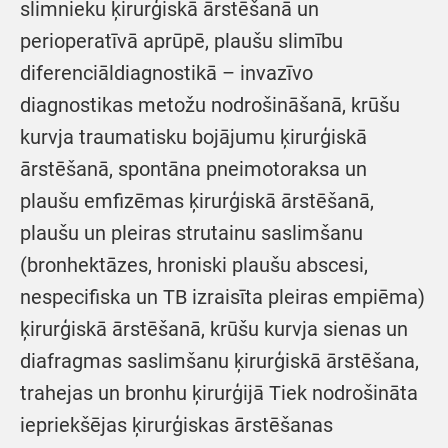
slimnieku ķirurģiskā ārstēšanā un
perioperatīvā aprūpē, plaušu slimību
diferenciāldiagnostikā – invazīvo
diagnostikas metožu nodrošināšanā, krūšu
kurvja traumatisku bojājumu ķirurģiskā
ārstēšanā, spontāna pneimotoraksa un
plaušu emfizēmas ķirurģiskā ārstēšanā,
plaušu un pleiras strutainu saslimšanu
(bronhektāzes, hroniski plaušu abscesi,
nespecifiska un TB izraisīta pleiras empiēma)
ķirurģiskā ārstēšanā, krūšu kurvja sienas un
diafragmas saslimšanu ķirurģiskā ārstēšana,
trahejas un bronhu ķirurģijā Tiek nodrošināta
iepriekšējas ķirurģiskas ārstēšanas