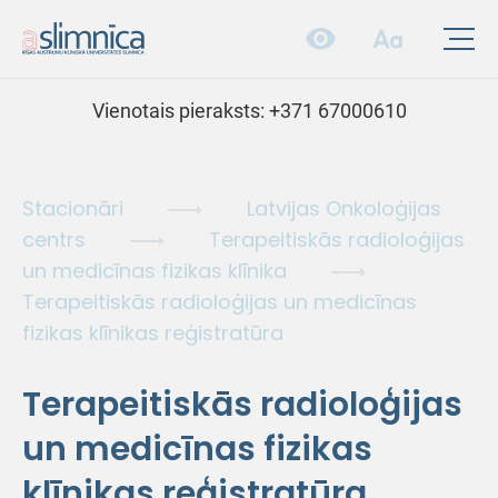
Vienotais pieraksts:
+371 67000610
Stacionāri
Latvijas Onkoloģijas
centrs
Terapeitiskās radioloģijas
un medicīnas fizikas klīnika
Terapeitiskās radioloģijas un medicīnas
fizikas klīnikas reģistratūra
Terapeitiskās radioloģijas
un medicīnas fizikas
klīnikas reģistratūra