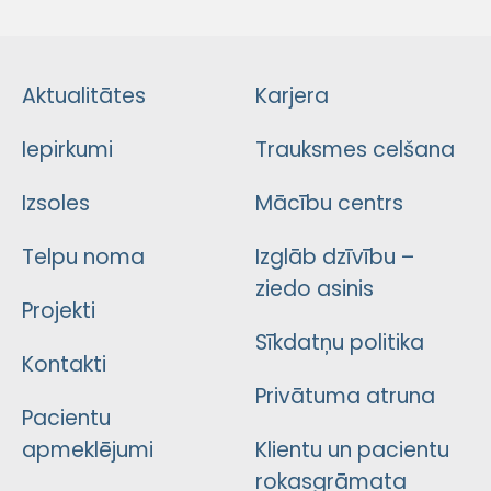
Aktualitātes
Karjera
Iepirkumi
Trauksmes celšana
Izsoles
Mācību centrs
Telpu noma
Izglāb dzīvību –
ziedo asinis
Projekti
Sīkdatņu politika
Kontakti
Privātuma atruna
Pacientu
apmeklējumi
Klientu un pacientu
rokasgrāmata