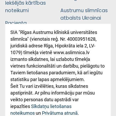
Iekšējās kārtības
noteikumi
Austrumu slimnīcas
atbalsts Ukrainai
Pacienta
atsauksmju/sūdzību
Підтримка Східної
SIA "Rīgas Austrumu klīniskā universitātes
iesniegšanas
лікарні та співпраця з
slimnīca" (vienotais reģ. Nr. 40003951628,
kārtība
Україною
juridiskā adrese Rīga, Hipokrāta iela 2, LV-
1079) tīmekļa vietnē www.aslimnica.lv
Kā pie mums nokļūt
izmanto sīkdatnes, lai uzlabotu tīmekļa
vietnes funkcionalitāti un darbību, pielāgotu to
Rēķinu apmaksas
Taviem lietošanas paradumiem, kā arī iegūtu
ceļvedis
statistiku par lapas apmeklējumiem.
Šeit Tu vari izvēlēties, kuras sīkdatnes
Rekvizīti un
apstiprināt. Ar pilnu informāciju par mūsu
ārstniecības
veikto personas datu apstrādi var
iestādes kods
iepazīties
Sīkdatņu lietošanas
noteikumos
un
Privātuma atrunā
.
010000234