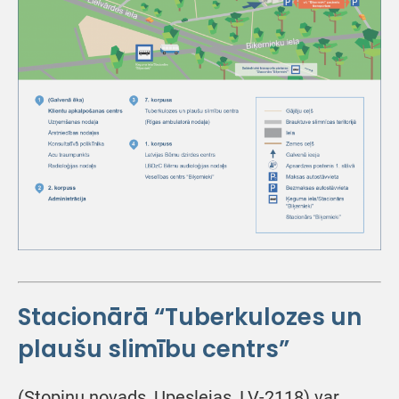
Stacionārā “Tuberkulozes un
plaušu slimību centrs”
(Stopiņu novads, Upeslejas, LV-2118) var