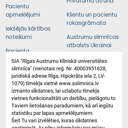
Privātuma atruna
Pacientu
apmeklējumi
Klientu un pacientu
rokasgrāmata
Iekšējās kārtības
noteikumi
Austrumu slimnīcas
atbalsts Ukrainai
Pacienta
atsauksmju/sūdzību
Підтримка Східної
SIA "Rīgas Austrumu klīniskā universitātes
iesniegšanas
лікарні та співпраця з
slimnīca" (vienotais reģ. Nr. 40003951628,
kārtība
Україною
juridiskā adrese Rīga, Hipokrāta iela 2, LV-
1079) tīmekļa vietnē www.aslimnica.lv
Kā pie mums nokļūt
izmanto sīkdatnes, lai uzlabotu tīmekļa
vietnes funkcionalitāti un darbību, pielāgotu to
Rēķinu apmaksas
Taviem lietošanas paradumiem, kā arī iegūtu
ceļvedis
statistiku par lapas apmeklējumiem.
Šeit Tu vari izvēlēties, kuras sīkdatnes
Rekvizīti un
apstiprināt. Ar pilnu informāciju par mūsu