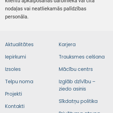
klientu apkalpošanas darbinieka vai cita
nodaļas vai neatliekamās palīdzības
personāla.
Aktualitātes
Karjera
Iepirkumi
Trauksmes celšana
Izsoles
Mācību centrs
Telpu noma
Izglāb dzīvību –
ziedo asinis
Projekti
Sīkdatņu politika
Kontakti