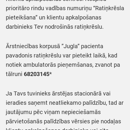
prioritāro rindu vadības numuriņu “Ratiņkrēsla
pieteikšana” un klientu apkalpošanas
darbinieks Tev nodrošinās ratiņkrēslu.
Ārstniecības korpusā ”Jugla” pacienta
pavadonis ratiņkrēslu var pieteikt laikā, kad
notiek ambulatorās pieņemšanas, zvanot pa
tālruni
68203145
*
Ja Tavs tuvinieks ārstējas stacionārā vai
ieradies saņemt neatliekamo palīdzību, tad ar
jautājumu pēc viņam nepieciešamās
pārvietošanās palīdzības vērsies pie nodaļas