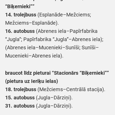
“Biķernieki””
14. trolejbuss
(Esplanāde–Mežciems;
Mežciems–Esplanāde).
16. autobuss
(Abrenes iela–Papīrfabrika
“Jugla”; Papīrfabrika “Jugla”–Abrenes iela);
(Abrenes iela–Mucenieki–Sunīši; Sunīši–
Mucenieki–Abrenes iela).
braucot līdz pieturai “Stacionārs “Biķernieki””
(pietura uz Ieriķu ielas)
18. trolejbuss
(Mežciems–Centrālā stacija).
15. autobuss
(Jugla–Dārziņi).
31. autobuss
(Jugla–Dārziņi).