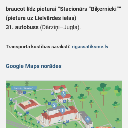
braucot līdz pieturai “Stacionārs “Biķernieki””
(pietura uz Lielvārdes ielas)
31. autobuss
(Dārziņi–Jugla).
Transporta kustības saraksti:
rigassatiksme.lv
Google Maps norādes