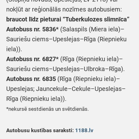
nokļūt ar reģionālās nozīmes autobusiem:
braucot līdz pieturai “Tuberkulozes slimnīca”
Autobuss nr. 5836*
(Salaspils (Miera iela)–
Sauriešu ciems–Upeslejas–Rīga (Riepnieku
iela)).
Autobuss nr. 6827*
(Rīga (Riepnieku iela)–
Sauriešu ciems–Upeslejas–Ulbroka–Rīga).
Autobuss nr. 6835
(Rīga (Riepnieku iela)–
Upeslejas; Jauncekule–Cekule–Upeslejas–
Rīga (Riepnieku iela)).
*nekursē sestdienās un svētdienās.
Autobusu kustības saraksti:
1188.lv