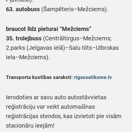
63. autobuss
(Šampēteris–Mežciems).
braucot līdz pieturai “Mežciems”
35. trolejbuss
(Centrāltirgus–Mežciems;
2.parks (Jelgavas ielā)–Salu tilts–Ulbrokas
iela–Mežciems).
Transporta kustības saraksti:
rigassatiksme.lv
Ierodoties ar savu auto autostāvvietas
reģistrāciju var veikt automašīnas
reģistrācijas stendos, kas izvietoti pie visām
stacionāru ieejām!