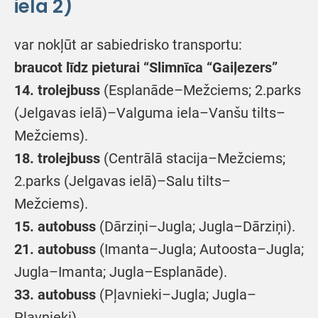
iela 2)
var nokļūt ar sabiedrisko transportu:
braucot līdz pieturai “Slimnīca “Gaiļezers”
14. trolejbuss
(Esplanāde–Mežciems; 2.parks
(Jelgavas ielā)–Valguma iela–Vanšu tilts–
Mežciems).
18. trolejbuss
(Centrālā stacija–Mežciems;
2.parks (Jelgavas ielā)–Salu tilts–
Mežciems).
15. autobuss
(Dārziņi–Jugla; Jugla–Dārziņi).
21. autobuss
(Imanta–Jugla; Autoosta–Jugla;
Jugla–Imanta; Jugla–Esplanāde).
33. autobuss
(Pļavnieki–Jugla; Jugla–
Pļavnieki).