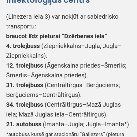
Infektoloģijas centrs”
(Linezera iela 3) var nokļūt ar sabiedrisko
transportu:
braucot līdz pieturai “Dzērbenes iela”
4. trolejbuss
(Ziepniekkalns–Jugla; Jugla–
Ziepniekkalns).
12. trolejbuss
(Āgenskalna priedes–Šmerlis;
Šmerlis–Āgenskalna priedes).
31. trolejbuss
(Centrāltirgus–Berģuciems;
Berģuciems–Centrāltirgus).
34. trolejbuss
(Centrāltirgus–Mazā Juglas
iela; Mazā Juglas iela–Centrāltirgus).
21. autobuss
(Imanta–Jugla; Jugla–Imanta*).
*autobuss kursē gar stacionāru “Gaiļezers” (pietura