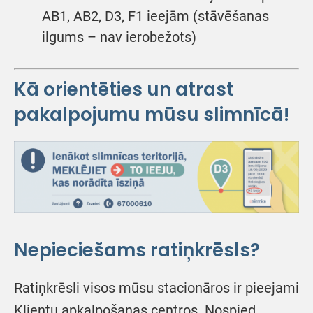
AB1, AB2, D3, F1 ieejām (stāvēšanas
ilgums – nav ierobežots)
Kā orientēties un atrast
pakalpojumu mūsu slimnīcā!
Nepieciešams ratiņkrēsls?
Ratiņkrēsli visos mūsu stacionāros ir pieejami
Klientu apkalpošanas centros. Nospied