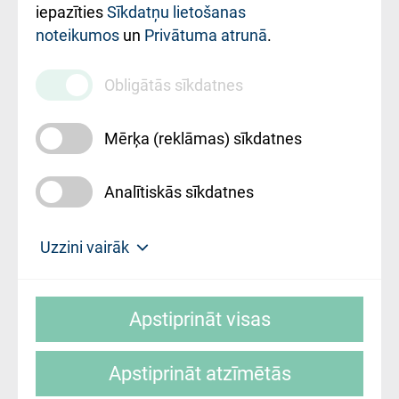
iestādes kods
iepazīties
Sīkdatņu lietošanas
noteikumos
un
Privātuma atrunā
.
010000234
Maksas
Obligātās sīkdatnes
pakalpojumu
cenrādis
Mērķa (reklāmas) sīkdatnes
Analītiskās sīkdatnes
Uz sākumu
Uzzini vairāk
Rīgas Austrumu klīniskā universitātes
© SIA "Rīgas Austrumu klīniskā universitātes
slimnīca, turpmāk – Pārzinis, sīkdatņu
Apstiprināt visas
slimnīca"
izmantošanas politikas mērķis ir sniegt
fiziskajai personai/klientam – informāciju par
Apstiprināt atzīmētās
sīkdatņu izmantošanas nosacījumiem.
Mājas lapas izstrāde: