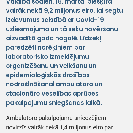
Valdība šodien, 18. martā, piešķīra
vairāk nekā 9,2 miljonus eiro, lai segtu
izdevumus saistībā ar Covid-19
uzliesmojuma un tā seku novēršanu
aizvadītā gada nogalē. Līdzekļi
paredzēti norēķiniem par
laboratorisko izmeklējumu
organizēšanu un veikšanu un
epidemioloģiskās drošības
nodrošināšanai ambulatoro un
stacionāro veselības aprūpes
pakalpojumu sniegšanas laikā.
Ambulatoro pakalpojumu sniedzējiem
novirzīs vairāk nekā 1,4 miljonus eiro par