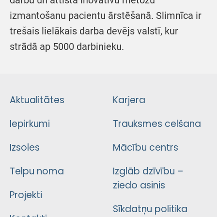
darbu un attīsta inovatīvu metožu
izmantošanu pacientu ārstēšanā. Slimnīca ir
trešais lielākais darba devējs valstī, kur
strādā ap 5000 darbinieku.
Aktualitātes
Karjera
Iepirkumi
Trauksmes celšana
Izsoles
Mācību centrs
Telpu noma
Izglāb dzīvību –
ziedo asinis
Projekti
Sīkdatņu politika