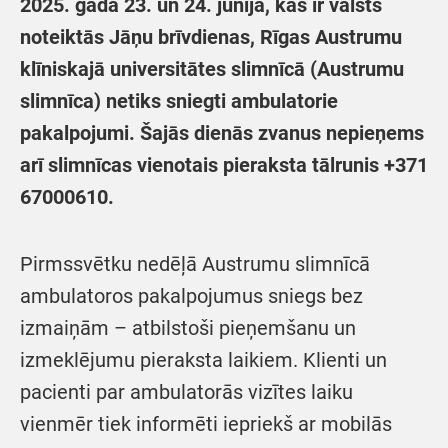
2025. gada 23. un 24. jūnijā, kas ir valsts
noteiktās Jāņu brīvdienas, Rīgas Austrumu
klīniskajā universitātes slimnīcā (Austrumu
slimnīca) netiks sniegti ambulatorie
pakalpojumi. Šajās dienās zvanus nepieņems
arī slimnīcas vienotais pieraksta tālrunis +371
67000610.
Pirmssvētku nedēļā Austrumu slimnīcā
ambulatoros pakalpojumus sniegs bez
izmaiņām – atbilstoši pieņemšanu un
izmeklējumu pieraksta laikiem. Klienti un
pacienti par ambulatorās vizītes laiku
vienmēr tiek informēti iepriekš ar mobilās