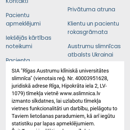
Kontakti
Privātuma atruna
Pacientu
apmeklējumi
Klientu un pacientu
rokasgrāmata
Iekšējās kārtības
noteikumi
Austrumu slimnīcas
atbalsts Ukrainai
Pacienta
atsauksmju/sūdzību
Підтримка Східної
SIA "Rīgas Austrumu klīniskā universitātes
iesniegšanas
лікарні та співпраця з
slimnīca" (vienotais reģ. Nr. 40003951628,
kārtība
Україною
juridiskā adrese Rīga, Hipokrāta iela 2, LV-
1079) tīmekļa vietnē www.aslimnica.lv
Kā pie mums nokļūt
izmanto sīkdatnes, lai uzlabotu tīmekļa
vietnes funkcionalitāti un darbību, pielāgotu to
Rēķinu apmaksas
Taviem lietošanas paradumiem, kā arī iegūtu
ceļvedis
statistiku par lapas apmeklējumiem.