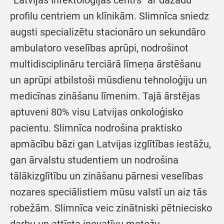
“Latvijas Infektoloģijas centrs” ar dažādu
profilu centriem un klīnikām. Slimnīca sniedz
augsti specializētu stacionāro un sekundāro
ambulatoro veselības aprūpi, nodrošinot
multidisciplināru terciārā līmeņa ārstēšanu
un aprūpi atbilstoši mūsdienu tehnoloģiju un
medicīnas zināšanu līmenim. Tajā ārstējas
aptuveni 80% visu Latvijas onkoloģisko
pacientu. Slimnīca nodrošina praktisko
apmācību bāzi gan Latvijas izglītības iestāžu,
gan ārvalstu studentiem un nodrošina
tālākizglītību un zināšanu pārnesi veselības
nozares speciālistiem mūsu valstī un aiz tās
robežām. Slimnīca veic zinātniski pētniecisko