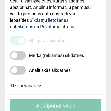
Šeit Tu vari izvēlēties, kuras sīkdatnes
Rekvizīti un
apstiprināt. Ar pilnu informāciju par mūsu
ārstniecības
veikto personas datu apstrādi var
iestādes kods
iepazīties
Sīkdatņu lietošanas
noteikumos
un
Privātuma atrunā
.
010000234
Maksas
Obligātās sīkdatnes
pakalpojumu
cenrādis
Mērķa (reklāmas) sīkdatnes
Analītiskās sīkdatnes
Uz sākumu
Uzzini vairāk
Rīgas Austrumu klīniskā universitātes
© SIA "Rīgas Austrumu klīniskā universitātes
slimnīca, turpmāk – Pārzinis, sīkdatņu
Apstiprināt visas
slimnīca"
izmantošanas politikas mērķis ir sniegt