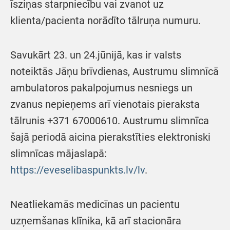
īsziņas starpniecību vai zvanot uz
klienta/pacienta norādīto tālruņa numuru.
Savukārt 23. un 24.jūnijā, kas ir valsts
noteiktās Jāņu brīvdienas, Austrumu slimnīcā
ambulatoros pakalpojumus nesniegs un
zvanus nepieņems arī vienotais pieraksta
tālrunis +371 67000610. Austrumu slimnīca
šajā periodā aicina pierakstīties elektroniski
slimnīcas mājaslapā:
https://eveselibaspunkts.lv/lv
.
Neatliekamās medicīnas un pacientu
uzņemšanas klīnika, kā arī stacionāra