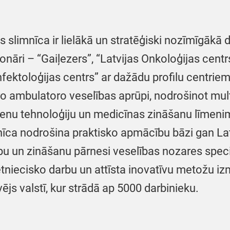
 slimnīca ir lielākā un stratēģiski nozīmīgākā d
ionāri – “Gaiļezers”, “Latvijas Onkoloģijas centr
nfektoloģijas centrs” ar dažādu profilu centrie
o ambulatoro veselības aprūpi, nodrošinot multi
ienu tehnoloģiju un medicīnas zināšanu līmenim
īca nodrošina praktisko apmācību bāzi gan Latvi
bu un zināšanu pārnesi veselības nozares speci
ētniecisko darbu un attīsta inovatīvu metožu 
vējs valstī, kur strādā ap 5000 darbinieku.