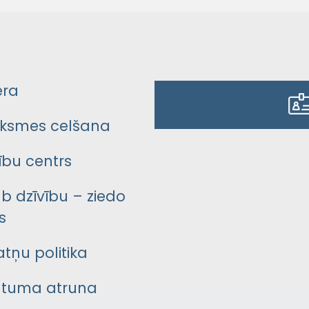
era
ksmes celšana
bu centrs
āb dzīvību – ziedo
s
atņu politika
ātuma atruna