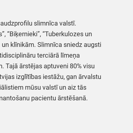
audzprofilu slimnīca valstī.
s”, “Biķernieki”, “Tuberkulozes un
m un klīnikām. Slimnīca sniedz augsti
disciplināru terciārā līmeņa
. Tajā ārstējas aptuveni 80% visu
jas izglītības iestāžu, gan ārvalstu
ālistiem mūsu valstī un aiz tās
izmantošanu pacientu ārstēšanā.