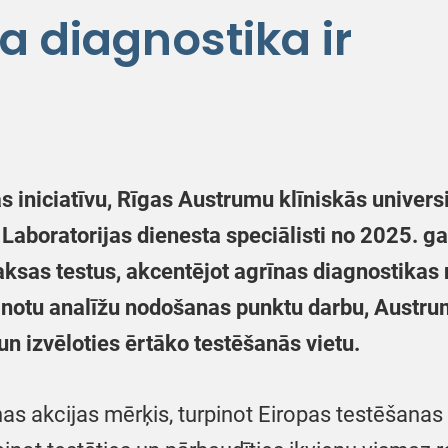
a diagnostika ir
s iniciatīvu, Rīgas Austrumu klīniskās univer
 Laboratorijas dienesta speciālisti no 2025. gad
ksas testus, akcentējot agrīnas diagnostikas 
lānotu analīžu nodošanas punktu darbu, Austrum
un izvēloties ērtāko testēšanās vietu.
as akcijas mērķis, turpinot Eiropas testēšanas