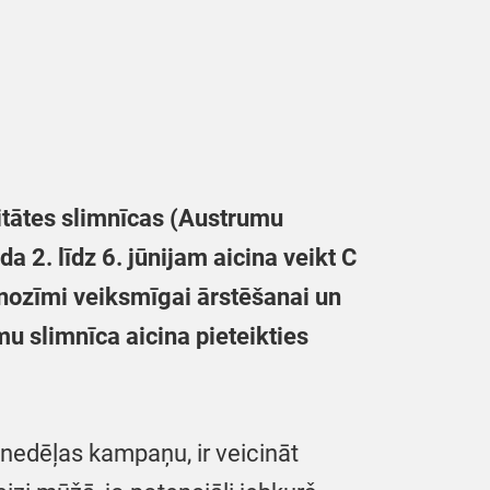
sitātes slimnīcas (Austrumu
a 2. līdz 6. jūnijam aicina veikt C
nozīmi veiksmīgai ārstēšanai un
u slimnīca aicina pieteikties
 nedēļas kampaņu, ir veicināt