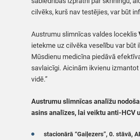
sabiedrības izpratni par skrīningu, a
cilvēks, kurš nav testējies, var būt in
Austrumu slimnīcas valdes loceklis
ietekme uz cilvēka veselību var būt i
Mūsdienu medicīna piedāvā efektīvas 
savlaicīgi. Aicinām ikvienu izmanto
vidē.”
Austrumu slimnīcas analīžu nodošana
asins analīzes, lai veiktu anti-HCV
stacionārā “Gaiļezers”, 0. stāvā, A