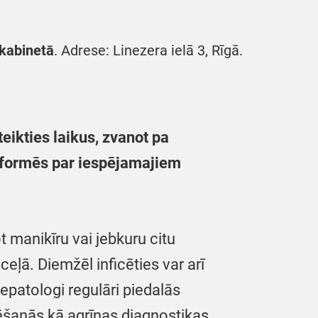
 kabinetā
. Adrese: Linezera ielā 3, Rīgā.
eikties laikus, zvanot pa
informēs par iespējamajiem
t manikīru vai jebkuru citu
ļā. Diemžēl inficēties var arī
epatologi regulāri piedalās
ēšanās kā agrīnas diagnostikas