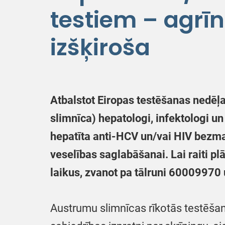
testiem – agrīn
izšķiroša
Atbalstot Eiropas testēšanas nedēļa
slimnīca) hepatologi, infektologi un
hepatīta anti-HCV un/vai HIV bezma
veselības saglabāšanai. Lai raiti p
laikus, zvanot pa tālruni 60009970 
Austrumu slimnīcas rīkotās testēšan