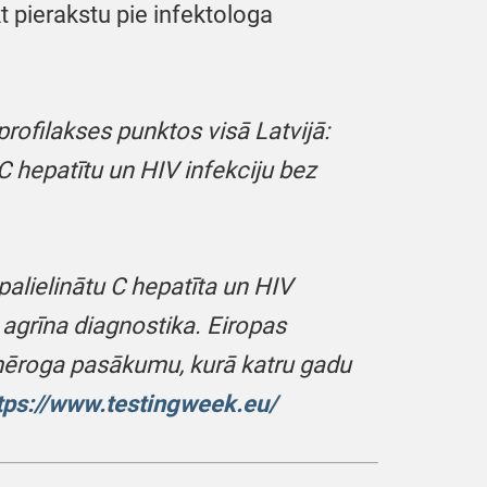
t pierakstu pie infektologa
rofilakses punktos visā Latvijā:
 hepatītu un HIV infekciju bez
palielinātu C hepatīta un HIV
 agrīna diagnostika. Eiropas
s mēroga pasākumu, kurā katru gadu
tps://www.testingweek.eu/