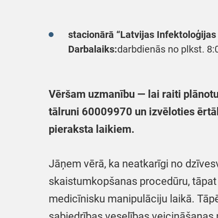
stacionārā “Latvijas Infektoloģijas
Darbalaiks:
darbdienās no plkst. 8:0
Vēršam uzmanību — lai raiti plānotu
tālruni 60009970 un izvēloties ērt
pieraksta laikiem.
Jāņem vērā, ka neatkarīgi no dzīvesve
skaistumkopšanas procedūru, tāpat a
medicīnisku manipulāciju laikā. Tāp
sabiedrības veselības veicināšanas 