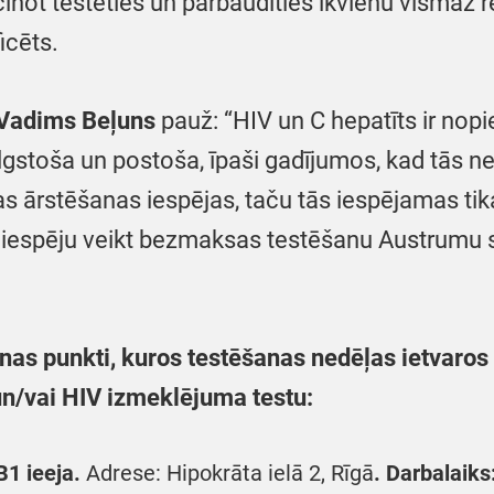
icinot testēties un pārbaudīties ikvienu vismaz r
ficēts.
Vadims Beļuns
pauž: “HIV un C hepatīts ir nopi
lgstoša un postoša, īpaši gadījumos, kad tās net
ārstēšanas iespējas, taču tās iespējamas tikai
t iespēju veikt bezmaksas testēšanu Austrumu 
s punkti, kuros testēšanas nedēļas ietvaros n
 un/vai HIV izmeklējuma testu:
B1 ieeja.
Adrese: Hipokrāta ielā 2, Rīgā
.
Darbalaiks