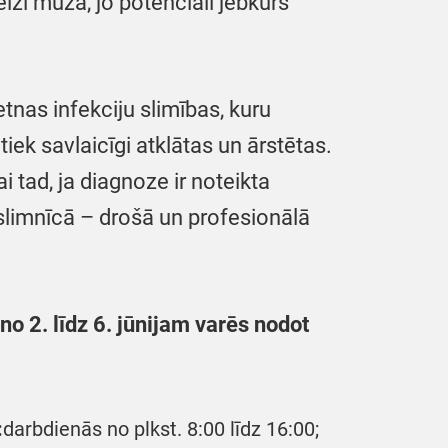
eizi mūžā, jo potenciāli jebkurš
etnas infekciju slimības, kuru
iek savlaicīgi atklātas un ārstētas.
 tad, ja diagnoze ir noteikta
slimnīcā – drošā un profesionālā
o 2. līdz 6. jūnijam varēs nodot
:
darbdienās no plkst. 8:00 līdz 16:00;