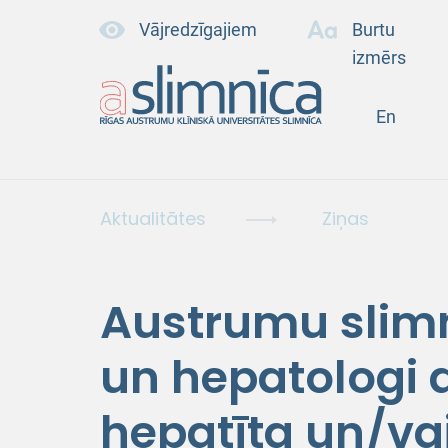
Vājredzīgajiem
Burtu
izmērs
En
Aktualitātes
Ziņas
Austrumu slimn
un hepatologi a
hepatīta un/va