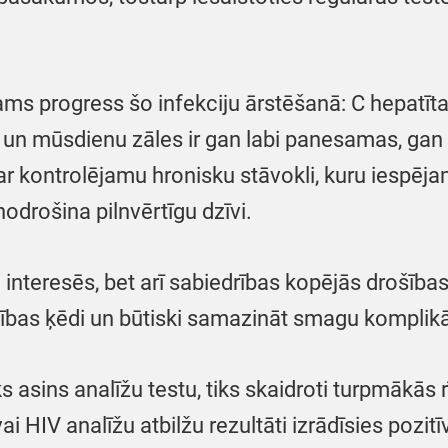
ams progress šo infekciju ārstēšanā: C hepatīt
un mūsdienu zāles ir gan labi panesamas, gan ļ
ar kontrolējamu hronisku stāvokli, kuru iespējam
rošina pilnvērtīgu dzīvi.
a interesēs, bet arī sabiedrības kopējās drošības
atības ķēdi un būtiski samazināt smagu komplikā
asins analīžu testu, tiks skaidroti turpmākās rī
vai HIV analīžu atbilžu rezultāti izrādīsies poz