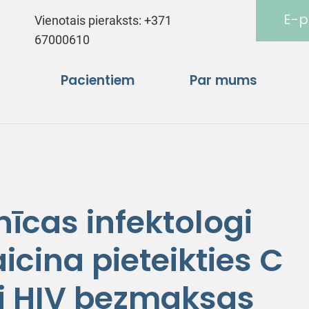
E-p
Vienotais pieraksts:
+371
67000610
Pacientiem
Par mums
īcas infektologi
icina pieteikties C
i HIV bezmaksas