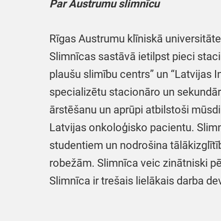
Par Austrumu slimnīcu
Rīgas Austrumu klīniskā universitātes
Slimnīcas sastāvā ietilpst pieci stac
plaušu slimību centrs” un “Latvijas I
specializētu stacionāro un sekundār
ārstēšanu un aprūpi atbilstoši mūsd
Latvijas onkoloģisko pacientu. Slimn
studentiem un nodrošina tālākizglītī
robežām. Slimnīca veic zinātniski p
Slimnīca ir trešais lielākais darba de