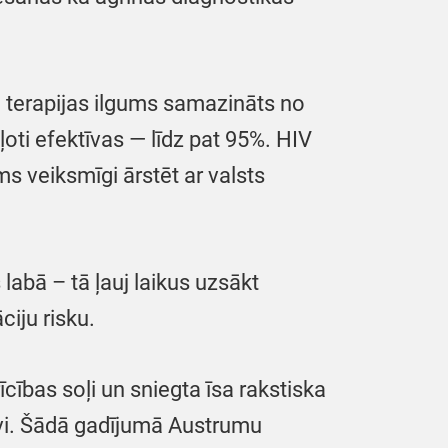
a terapijas ilgums samazināts no
oti efektīvas — līdz pat 95%. HIV
s veiksmīgi ārstēt ar valsts
 labā – tā ļauj laikus uzsākt
ciju risku.
cības soļi un sniegta īsa rakstiska
itīvi. Šādā gadījumā Austrumu