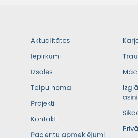
Aktualitātes
Karj
Iepirkumi
Trau
Izsoles
Mācī
Telpu noma
Izgl
asini
Projekti
Sīkd
Kontakti
Priv
Pacientu apmeklējumi