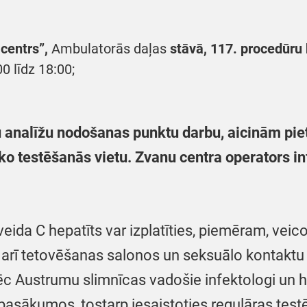
 centrs”,
Ambulatorās daļas
stāvā, 117. procedūru
0 līdz 18:00;
 analīžu nodošanas punktu darbu, aicinām piet
āko testēšanās vietu. Zvanu centra operators 
ida C hepatīts var izplatīties, piemēram, veico
rī tetovēšanas salonos un seksuālo kontaktu ce
ēc Austrumu slimnīcas vadošie infektologi un h
pasākumos, tostarp iesaistoties regulāras test