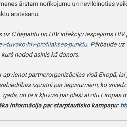
ģimenes ārstam norīkojumu un nevilcinoties veik
āktu ārstēšanu.
uz C hepatītu un HIV infekciju iespējams HIV p
ev-tuvako-hiv-profilakses-punktu
.
Pārbaude uz C
 kurš nodod asinis kā donors.
 apvienot partnerorganizācijas visā Eiropā, lai 
sabiedrības izpratni par ieguvumiem, ko sniedz
gada, un tā ir kļuvusi par plaši atzītu Eiropa
āka informācija par starptautisko kampaņu:
ht