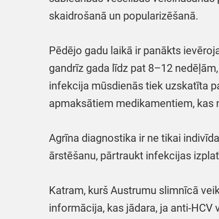
skaidrošanā un popularizēšanā.
Pēdējo gadu laikā ir panākts ievēroj
gandrīz gada līdz pat 8–12 nedēļām, 
infekcija mūsdienās tiek uzskatīta p
apmaksātiem medikamentiem, kas nod
Agrīna diagnostika ir ne tikai indivīd
ārstēšanu, pārtraukt infekcijas izpl
Katram, kurš Austrumu slimnīcā veiks 
informācija, kas jādara, ja anti-HCV 