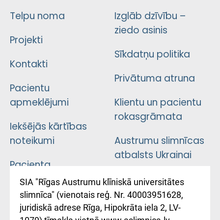
Telpu noma
Izglāb dzīvību –
ziedo asinis
Projekti
Sīkdatņu politika
Kontakti
Privātuma atruna
Pacientu
apmeklējumi
Klientu un pacientu
rokasgrāmata
Iekšējās kārtības
noteikumi
Austrumu slimnīcas
atbalsts Ukrainai
Pacienta
atsauksmju/sūdzību
Підтримка Східної
SIA "Rīgas Austrumu klīniskā universitātes
iesniegšanas
лікарні та співпраця з
slimnīca" (vienotais reģ. Nr. 40003951628,
kārtība
Україною
juridiskā adrese Rīga, Hipokrāta iela 2, LV-