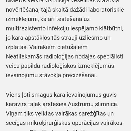
NMPUK veikta vispusīga veselības stāvokļa
novērtēšana, tajā skaitā dažādi laboratoriskie
izmeklējumi, kā arī testēšana uz
multirezistento infekciju iespējamo klātbūtni,
jo kara apstākļos tās strauji uzliesmo un
izplatās. Vairākiem cietušajiem
Neatliekamās radioloģijas nodaļas speciālisti
veica papildu radioloģiskos izmeklējumus
ievainojumu stāvokļa precizēšanai.
Viens ļoti smagus kara ievainojumus guvis
karavīrs tālāk ārstēsies Austrumu slimnīcā.
Viņam tiks veiktas vairākas sarežģītas un
secīgas mikroķirurģiskas operācijas vairākos