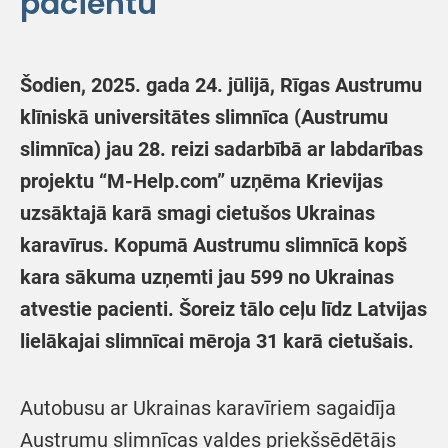
pacientu
Šodien, 2025. gada 24. jūlijā, Rīgas Austrumu
klīniskā universitātes slimnīca (Austrumu
slimnīca) jau 28. reizi sadarbībā ar labdarības
projektu “M-Help.com” uzņēma Krievijas
uzsāktajā karā smagi cietušos Ukrainas
karavīrus. Kopumā Austrumu slimnīcā kopš
kara sākuma uzņemti jau 599 no Ukrainas
atvestie pacienti. Šoreiz tālo ceļu līdz Latvijas
lielākajai slimnīcai mēroja 31 karā cietušais.
Autobusu ar Ukrainas karavīriem sagaidīja
Austrumu slimnīcas valdes priekšsēdētājs