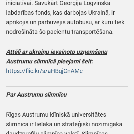
iniciatīvai. Savukārt Georgija Logvinska
labdarības fonds, kas darbojas Ukrainā, ir
aprīkojis un pārbūvējis autobusu, ar kuru tiek
nodrošināta šo pacientu transportēšana.
Attēli ar ukraiņu ievainoto uzņemšanu
Austrumu slimnīcā pieejami šeit:
https://flic.kr/s/aHBqjCnAMc
Par Austrumu slimnīcu
Rīgas Austrumu klīniskā universitātes
slimnīca ir lielākā un stratēģiski nozīmīgākā
daudzprofilu slimnīca valstī. Slimnīcas