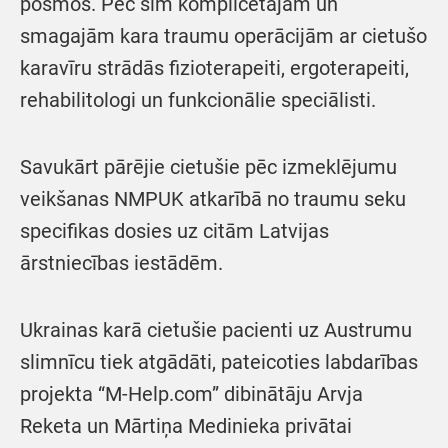
posmos. Pēc šīm komplicētajām un
smagajām kara traumu operācijām ar cietušo
karavīru strādās fizioterapeiti, ergoterapeiti,
rehabilitologi un funkcionālie speciālisti.
Savukārt pārējie cietušie pēc izmeklējumu
veikšanas NMPUK atkarībā no traumu seku
specifikas dosies uz citām Latvijas
ārstniecības iestādēm.
Ukrainas karā cietušie pacienti uz Austrumu
slimnīcu tiek atgādāti, pateicoties labdarības
projekta “M-Help.com” dibinātāju Arvja
Reketa un Mārtiņa Medinieka privātai