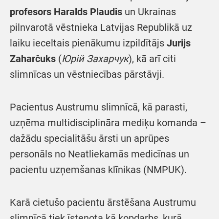
profesors Haralds Plaudis
un Ukrainas
pilnvarotā vēstnieka Latvijas Republikā uz
laiku ieceltais pienākumu izpildītājs
Jurijs
Zaharčuks
(
Юрій Захарчук
), kā arī citi
slimnīcas un vēstniecības pārstāvji.
Pacientus Austrumu slimnīcā, kā parasti,
uzņēma multidisciplināra mediķu komanda –
dažādu specialitāšu ārsti un aprūpes
personāls no Neatliekamās medicīnas un
pacientu uzņemšanas klīnikas (NMPUK).
Karā cietušo pacientu ārstēšana Austrumu
slimnīcā tiek īstenota kā kopdarbs, kurā