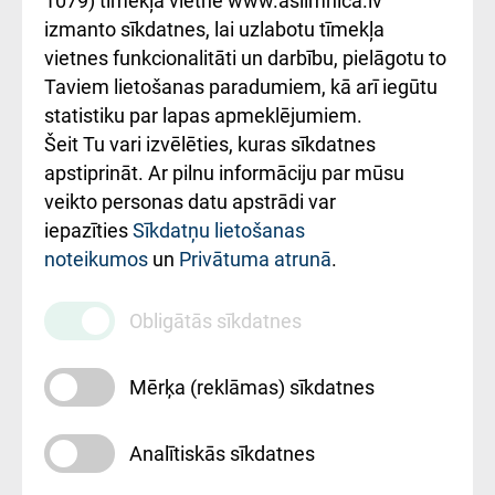
1079) tīmekļa vietnē www.aslimnica.lv
Kā pie mums nokļūt
izmanto sīkdatnes, lai uzlabotu tīmekļa
vietnes funkcionalitāti un darbību, pielāgotu to
Rēķinu apmaksas
Taviem lietošanas paradumiem, kā arī iegūtu
ceļvedis
statistiku par lapas apmeklējumiem.
Šeit Tu vari izvēlēties, kuras sīkdatnes
Rekvizīti un
apstiprināt. Ar pilnu informāciju par mūsu
ārstniecības
veikto personas datu apstrādi var
iestādes kods
iepazīties
Sīkdatņu lietošanas
noteikumos
un
Privātuma atrunā
.
010000234
Maksas
Obligātās sīkdatnes
pakalpojumu
cenrādis
Mērķa (reklāmas) sīkdatnes
Analītiskās sīkdatnes
Uz sākumu