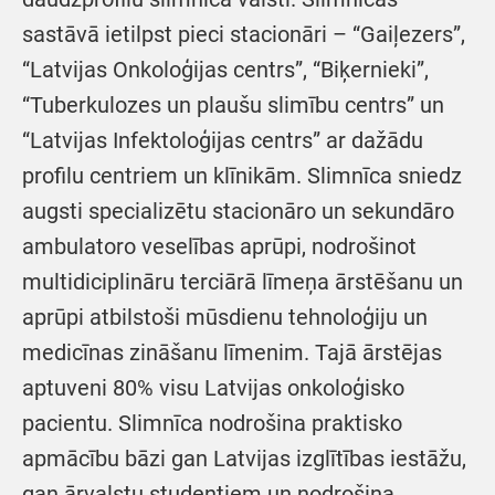
sastāvā ietilpst pieci stacionāri – “Gaiļezers”,
“Latvijas Onkoloģijas centrs”, “Biķernieki”,
“Tuberkulozes un plaušu slimību centrs” un
“Latvijas Infektoloģijas centrs” ar dažādu
profilu centriem un klīnikām. Slimnīca sniedz
augsti specializētu stacionāro un sekundāro
ambulatoro veselības aprūpi, nodrošinot
multidiciplināru terciārā līmeņa ārstēšanu un
aprūpi atbilstoši mūsdienu tehnoloģiju un
medicīnas zināšanu līmenim. Tajā ārstējas
aptuveni 80% visu Latvijas onkoloģisko
pacientu. Slimnīca nodrošina praktisko
apmācību bāzi gan Latvijas izglītības iestāžu,
gan ārvalstu studentiem un nodrošina