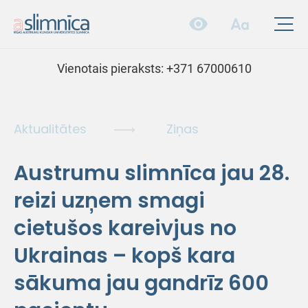
Vienotais pieraksts:
+371 67000610
Aktualitātes
Ziņas
Austrumu slimnīca jau 28.
reizi uzņem smagi
cietušos kareivjus no
Ukrainas – kopš kara
sākuma jau gandrīz 600