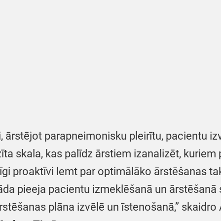
di, ārstējot parapneimonisku pleirītu, pacientu
atzīta skala, kas palīdz ārstiem izanalizēt, kur
ecīgi proaktīvi lemt par optimālāko ārstēšanas t
 šāda pieeja pacientu izmeklēšanā un ārstēšanā
rstēšanas plāna izvēlē un īstenošanā,” skaidr