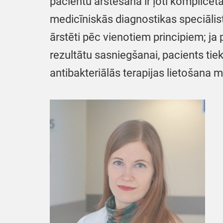
pacientu ārstēšana ir ļoti komplicēta
medicīniskās diagnostikas speciālistu 
ārstēti pēc vienotiem principiem; ja 
rezultātu sasniegšanai, pacients ti
antibakteriālās terapijas lietošana m