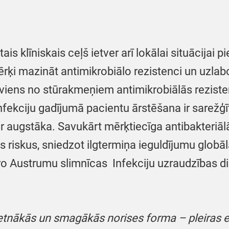
otais klīniskais ceļš ietver arī lokālai situācija
 mērķi mazināt antimikrobiālo rezistenci un uzla
ir viens no stūrakmeņiem antimikrobiālās rezist
nfekciju gadījumā pacientu ārstēšana ir sarežģī
r augstāka. Savukārt mērķtiecīga antibakteriāl
as riskus, sniedzot ilgtermiņa ieguldījumu glob
o Austrumu slimnīcas Infekciju uzraudzības di
etnākās un smagākās norises forma – pleiras em