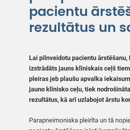
pacientu ārstēš
rezultātus un 
Lai pilnveidotu pacientu ārstēšanu,
izstrādāts jauns klīniskais ceļš ti
pleiras jeb plaušu apvalka iekaisumu
jauno klīnisko ceļu, tiek nodrošinā
rezultātus, kā arī uzlabojot ārstu 
Parapneimoniska pleirīta un tā nopi