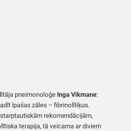
adītāja pneimonoloģe
Inga Vikmane
:
īt īpašas zāles – fibrinolītiķus.
 uz starptautiskām rekomendācijām,
lītiska terapija, tā veicama ar diviem