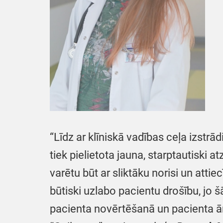
“Līdz ar klīniskā vadības ceļa izstrā
tiek pielietota jauna, starptautiski 
varētu būt ar sliktāku norisi un atti
būtiski uzlabo pacientu drošību, jo
pacienta novērtēšanā un pacienta ā