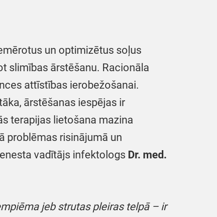
i piemērotus un optimizētus soļus
bot slimības ārstēšanu. Racionāla
ences attīstības ierobežošanai.
tāka, ārstēšanas iespējas ir
ās terapijas lietošana mazina
ālā problēmas risinājumā un
enesta vadītājs infektologs
Dr. med.
piēma jeb strutas pleiras telpā – ir