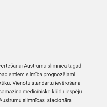
 izvērtēšanai Austrumu slimnīcā tagad
iem pacientiem slimība prognozējami
aktiku. Vienotu standartu ievērošana
 samazina medicīnisko kļūdu iespēju
o Austrumu slimnīcas stacionāra