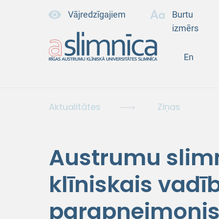
Vājredzīgajiem
Burtu
izmērs
En
Aktualitātes
Ziņas
Austrumu slimn
klīniskais vadī
parapneimonisk