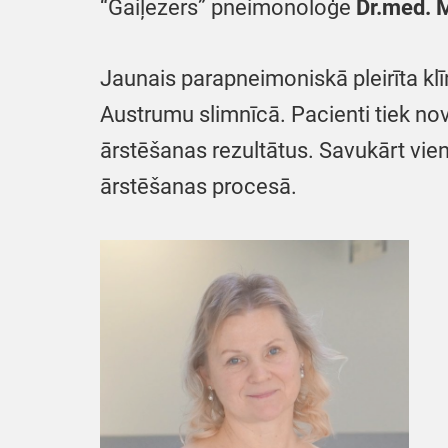
“Gaiļezers” pneimonoloģe
Dr.med. M
Jaunais parapneimoniskā pleirīta klī
Austrumu slimnīcā. Pacienti tiek nov
ārstēšanas rezultātus. Savukārt vi
ārstēšanas procesā.