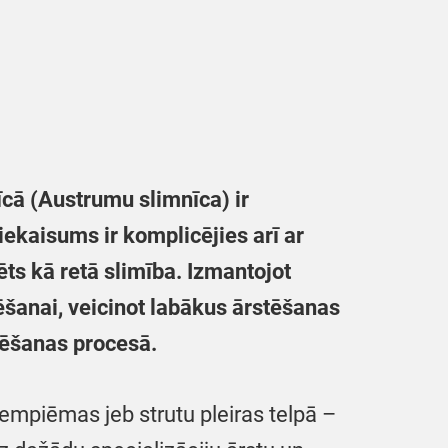
īcā (Austrumu slimnīca) ir
iekaisums ir komplicējies arī ar
ēts kā retā slimība. Izmantojot
tēšanai, veicinot labākus ārstēšanas
stēšanas procesā.
empiēmas jeb strutu pleiras telpā –