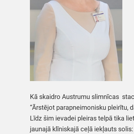
Kā skaidro Austrumu slimnīcas stac
“Ārstējot parapneimonisku pleirītu, d
Līdz šim ievadei pleiras telpā tika 
jaunajā klīniskajā ceļā iekļauts solis