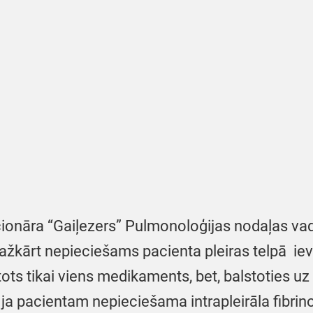
ionāra “Gaiļezers” Pulmonoloģijas nodaļas v
ažkārt nepieciešams pacienta pleiras telpā ievad
lietots tikai viens medikaments, bet, balstoties
: ja pacientam nepieciešama intrapleirāla fibrino