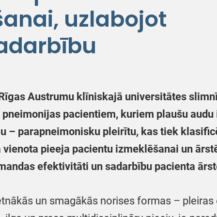
anai, uzlabojot
sadarbību
 Rīgas Austrumu klīniskajā universitātes slimn
em pneimonijas pacientiem, kuriem plaušu audu 
 – parapneimonisku pleirītu, kas tiek klasific
ta vienota pieeja pacientu izmeklēšanai un ārs
komandas efektivitāti un sadarbību pacienta ār
etnākās un smagākās norises formas – pleiras 