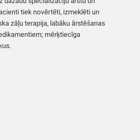
dz dažādu specializāciju ārstu un
cienti tiek novērtēti, izmeklēti un
ska zāļu terapija, labāku ārstēšanas
 medikamentiem; mērķtiecīga
kus.