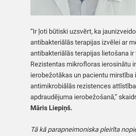
“Ir ļoti būtiski uzsvērt, ka jaunizveid
antibakteriālās terapijas izvēlei ar
antibakteriālās terapijas lietošana 
Rezistentas mikrofloras ierosinātu i
ierobežotākas un pacientu mirstība i
antimikrobiālās rezistences attīstīb
apdraudējuma ierobežošanā,” skaidr
Māris Liepiņš.
Tā kā parapneimoniska pleirīta nopi