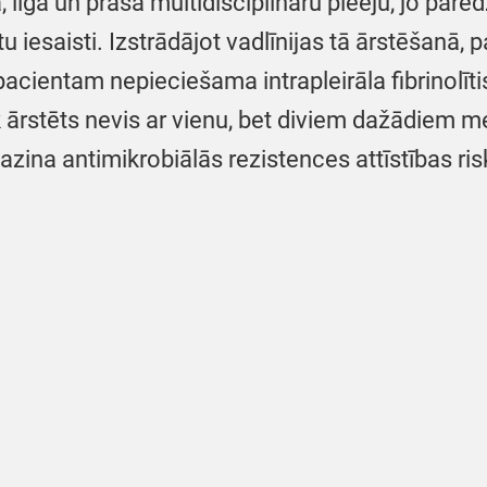
, ilga un prasa multidisciplināru pieeju, jo pare
iesaisti. Izstrādājot vadlīnijas tā ārstēšanā, pa
pacientam nepieciešama intrapleirāla fibrinolīti
ek ārstēts nevis ar vienu, bet diviem dažādiem
azina antimikrobiālās rezistences attīstības ris