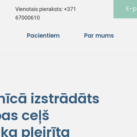
E-p
Vienotais pieraksts:
+371
67000610
Pacientiem
Par mums
īcā izstrādāts
bas ceļš
a pleirīta