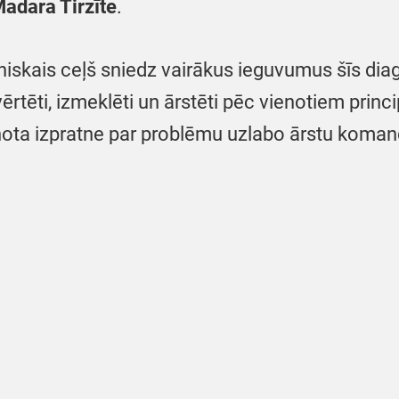
adara Tirzīte
.
niskais ceļš sniedz vairākus ieguvumus šīs dia
ērtēti, izmeklēti un ārstēti pēc vienotiem princ
enota izpratne par problēmu uzlabo ārstu koma