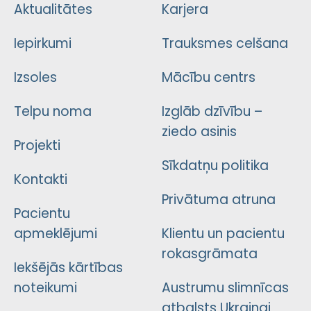
Aktualitātes
Karjera
Iepirkumi
Trauksmes celšana
Izsoles
Mācību centrs
Telpu noma
Izglāb dzīvību –
ziedo asinis
Projekti
Sīkdatņu politika
Kontakti
Privātuma atruna
Pacientu
apmeklējumi
Klientu un pacientu
rokasgrāmata
Iekšējās kārtības
noteikumi
Austrumu slimnīcas
atbalsts Ukrainai