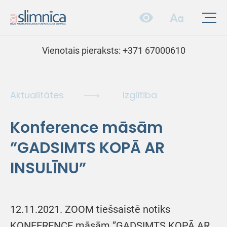
Vienotais pieraksts:
+371 67000610
Aktualitātes
Izglītība
Konference māsām
”GADSIMTS KOPĀ AR
INSULĪNU”
12.11.2021. ZOOM tiešsaistē notiks
KONFERENCE māsām ”GADSIMTS KOPĀ AR