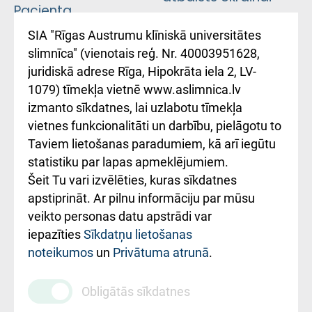
Pacienta
atsauksmju/sūdzību
Підтримка Східної
SIA "Rīgas Austrumu klīniskā universitātes
iesniegšanas
лікарні та співпраця з
slimnīca" (vienotais reģ. Nr. 40003951628,
kārtība
Україною
juridiskā adrese Rīga, Hipokrāta iela 2, LV-
1079) tīmekļa vietnē www.aslimnica.lv
Kā pie mums nokļūt
izmanto sīkdatnes, lai uzlabotu tīmekļa
vietnes funkcionalitāti un darbību, pielāgotu to
Rēķinu apmaksas
Taviem lietošanas paradumiem, kā arī iegūtu
ceļvedis
statistiku par lapas apmeklējumiem.
Šeit Tu vari izvēlēties, kuras sīkdatnes
Rekvizīti un
apstiprināt. Ar pilnu informāciju par mūsu
ārstniecības
veikto personas datu apstrādi var
iestādes kods
iepazīties
Sīkdatņu lietošanas
noteikumos
un
Privātuma atrunā
.
010000234
Maksas
Obligātās sīkdatnes
pakalpojumu