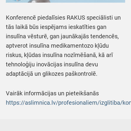
Konferencē piedalīsies RAKUS speciālisti un
tās laikā būs iespējams ieskatīties gan
insulīna vēsturē, gan jaunākajās tendencēs,
aptverot insulīna medikamentozo kļūdu
riskus, kļūdas insulīna nozīmēšanā, kā arī
tehnoloģiju inovācijas insulīna devu
adaptācijā un glikozes paškontrolē.
Vairāk informācijas un pieteikšanās
https://aslimnica.lv/profesionaliem/izglitiba/ko