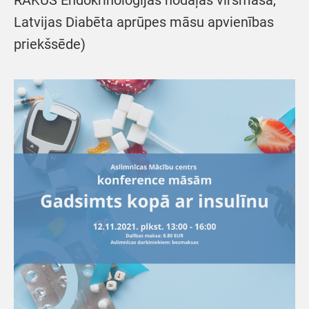
RAKUS Endokrinoloģijas nodaļas virsmāsa,
Latvijas Diabēta aprūpes māsu apvienības
priekšsēde)