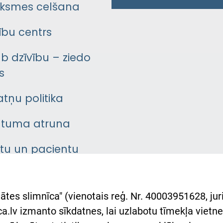
ksmes celšana
bu centrs
āb dzīvību – ziedo
s
atņu politika
ātuma atruna
ntu un pacientu
asgrāmata
rumu slimnīcas
ātes slimnīca" (vienotais reģ. Nr. 40003951628, juri
lsts Ukrainai
.lv izmanto sīkdatnes, lai uzlabotu tīmekļa vietnes