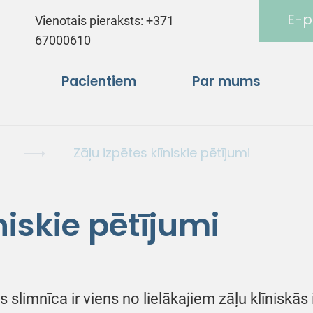
E-p
Vienotais pieraksts:
+371
67000610
Pacientiem
Par mums
Zāļu izpētes klīniskie pētījumi
niskie pētījumi
 slimnīca ir viens no lielākajiem zāļu klīniskās