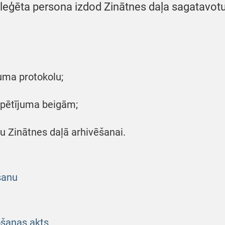
leģēta persona izdod Zinātnes daļa sagatavotu
uma protokolu;
 pētījuma beigām;
 Zinātnes daļā arhivēšanai.
šanu
šanas akts