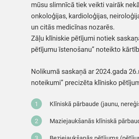
mūsu slimnīcā tiek veikti vairāk nekā
onkoloģijas, kardioloģijas, neiroloģi
un citās medicīnas nozarēs.
Zāļu klīniskie pētījumi notiek saska
pētījumu īstenošanu” noteikto kārtīb
Nolikumā saskaņā ar 2024.gada 26.m
noteikumi” precizēta klīnisko pētījum
Klīniskā pārbaude (jaunu, nereģis
Maziejaukšanās klīniskā pārbaude
Beziejaukšanās pētījums (pētījums