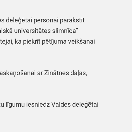
 deleģētai personai parakstīt
niskā universitātes slimnīca”
jai, ka piekrīt pētījuma veikšanai
askaņošanai ar Zinātnes daļas,
tu līgumu iesniedz Valdes deleģētai