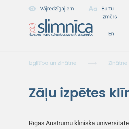
Vājredzīgajiem
Burtu
izmērs
En
Izglītība un zinātne
Zinātne
Zāļu izpētes klī
Rīgas Austrumu klīniskā universitātes