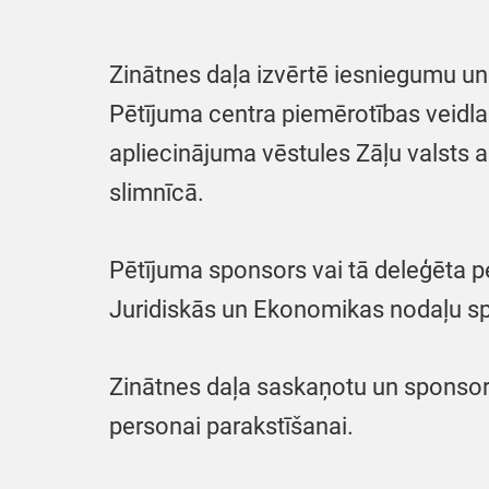
Zinātnes daļa izvērtē iesniegumu un
Pētījuma centra piemērotības veidlapu
apliecinājuma vēstules Zāļu valsts a
slimnīcā.
Pētījuma sponsors vai tā deleģēta p
Juridiskās un Ekonomikas nodaļu sp
Zinātnes daļa saskaņotu un sponsora
personai parakstīšanai.