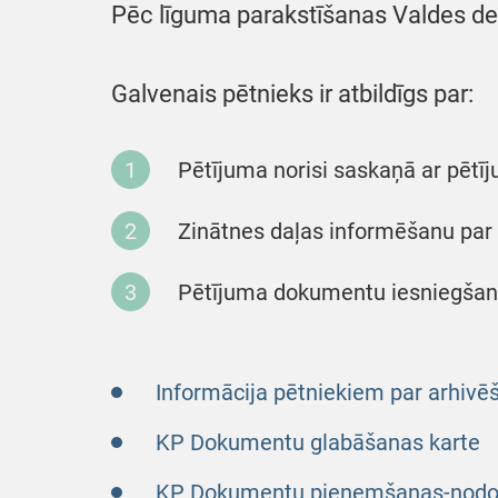
Pēc līguma parakstīšanas Valdes de
Galvenais pētnieks ir atbildīgs par:
Pētījuma norisi saskaņā ar pētīj
Zinātnes daļas informēšanu par
Pētījuma dokumentu iesniegšanu
Informācija pētniekiem par arhivē
KP Dokumentu glabāšanas karte
KP Dokumentu pieņemšanas-nodo