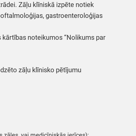
rādei. Zāļu klīniskā izpēte notiek
, oftalmoloģijas, gastroenteroloģijas
jās kārtības noteikumos “Nolikums par
zēto zāļu klīnisko pētījumu
 zāles, vai medicīniskās ierīces);