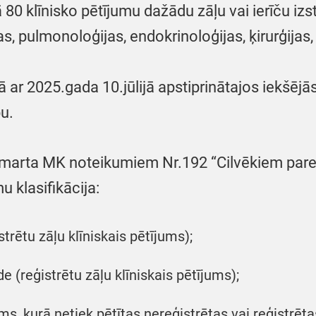
 80 klīnisko pētījumu dažādu zāļu vai ierīču izst
jas, pulmonoloģijas, endokrinoloģijas, ķirurģijas
ņā ar 2025.gada 10.jūlijā apstiprinātajos iekšē
u.
arta MK noteikumiem Nr.192 “Cilvēkiem pared
u klasifikācija:
trētu zāļu klīniskais pētījums);
 (reģistrētu zāļu klīniskais pētījums);
, kurā netiek pētītas nereģistrētas vai reģistrētas