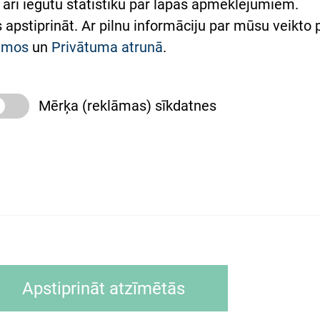
arī iegūtu statistiku par lapas apmeklējumiem.
римка Східної лікарні
es apstiprināt. Ar pilnu informāciju par mūsu veikto
півпраця з Україною
kumos
un
Privātuma atrunā
.
Mērķa (reklāmas) sīkdatnes
slimnīca, turpmāk – Pārzinis, sīkdatņu izmantošanas
 sīkdatņu izmantošanas nosacījumiem.
as tīmekļa pārlūkprogramma (piemēram, Internet, Ex
Apstiprināt atzīmētās
ālrunī, planšetē) brīdī, kad lietotājs apmeklē tīmekļa