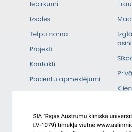
Iepirkumi
Trau
Izsoles
Mācī
Telpu noma
Izgl
asini
Projekti
Sīkd
Kontakti
Priv
Pacientu apmeklējumi
Klie
Iekšējās kārtības
rok
noteikumi
Aust
SIA "Rīgas Austrumu klīniskā universit
Pacienta
atba
LV-1079) tīmekļa vietnē www.aslimnica
atsauksmju/sūdzību