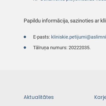
Papildu informācija, sazinoties ar k
E-pasts:
kliniskie.petijumi@aslimni
Tālruņa numurs: 20222035.
Aktualitātes
Karj