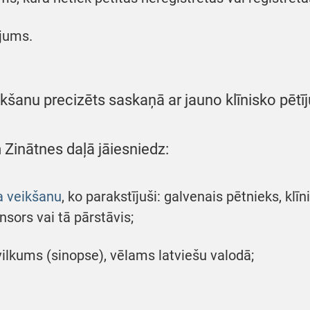
ījums.
kšanu precizēts saskaņā ar jauno klīnisko pētīj
 Zinātnes daļā jāiesniedz:
a veikšanu
, ko parakstījuši: galvenais pētnieks, klī
nsors vai tā pārstāvis;
ilkums (sinopse), vēlams latviešu valodā;