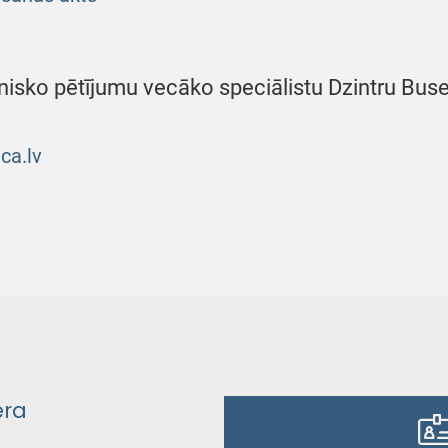
līnisko pētījumu vecāko speciālistu Dzintru Bus
ca.lv
era