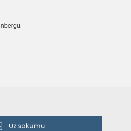
enbergu.
Uz sākumu