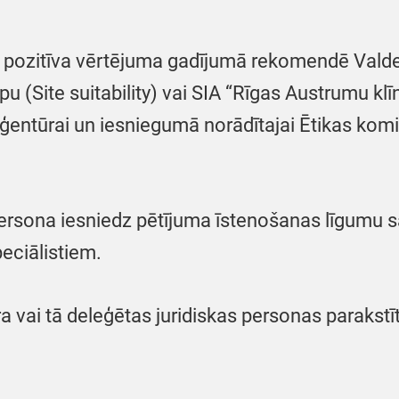
 pozitīva vērtējuma gadījumā rekomendē Valdes
 (Site suitability) vai SIA “Rīgas Austrumu klī
ģentūrai un iesniegumā norādītajai Ētikas komite
ersona iesniedz pētījuma īstenošanas līgumu s
eciālistiem.
 vai tā deleģētas juridiskas personas parakstī