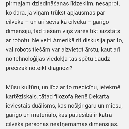
pirmajam dziedināšanas līdzeklim, nesaprot,
ko dara, ja viņam trūkst apjausmas par
cilvēka – un arī sevis kā cilvēka – garīgo
dimensiju, tad tiešām viņš varēs tikt aizstāts
ar robotu. Ne velti Amerikā rit diskusija par to,
vai robots tiešām var aizvietot ārstu, kaut arī
no tehnoloģijas viedokļa tas spētu daudz
precīzāk noteikt diagnozi?
Mūsu kultūru, un līdz ar to medicīnu, ietekmē
kartēziskais, tātad filozofa Renē Dekarta
ieviestais duālisms, kas nošķir garu un miesu,
garīgo un materiālo, kas patiesībā ir katra
cilvēka personas neatņemamas dimensijas.