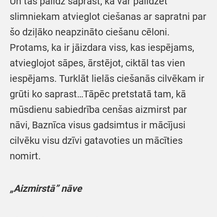
Un tas palīdz saprast, kā var palīdzēt
slimniekam atvieglot ciešanas ar sapratni par
šo dziļāko neapzināto ciešanu cēloni.
Protams, ka ir jāizdara viss, kas iespējams,
atvieglojot sāpes, ārstējot, ciktāl tas vien
iespējams. Turklāt lielās ciešanās cilvēkam ir
grūti ko saprast…Tāpēc pretstatā tam, kā
mūsdienu sabiedrība cenšas aizmirst par
nāvi, Baznīca visus gadsimtus ir mācījusi
cilvēku visu dzīvi gatavoties un mācīties
nomirt.
„Aizmirstā” nāve