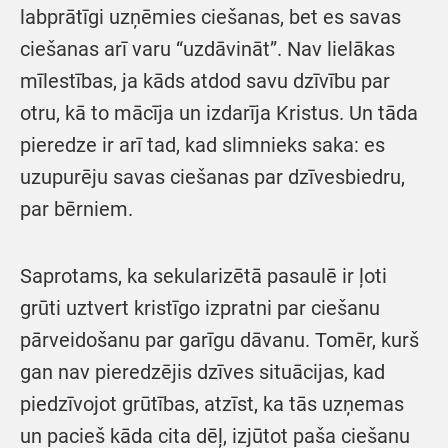
labprātīgi uzņēmies ciešanas, bet es savas
ciešanas arī varu “uzdāvināt”. Nav lielākas
mīlestības, ja kāds atdod savu dzīvību par
otru, kā to mācīja un izdarīja Kristus. Un tāda
pieredze ir arī tad, kad slimnieks saka: es
uzupurēju savas ciešanas par dzīvesbiedru,
par bērniem.
Saprotams, ka sekularizētā pasaulē ir ļoti
grūti uztvert kristīgo izpratni par ciešanu
pārveidošanu par garīgu dāvanu. Tomēr, kurš
gan nav pieredzējis dzīves situācijas, kad
piedzīvojot grūtības, atzīst, ka tās uzņemas
un pacieš kāda cita dēļ, izjūtot paša ciešanu