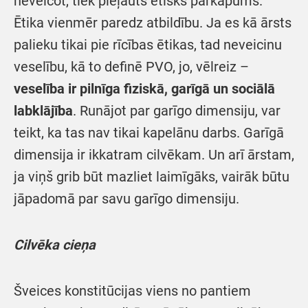
neveicot, tiek pieļauts ētisks pārkāpums.
Ētika vienmēr paredz atbildību. Ja es kā ārsts
palieku tikai pie rīcības ētikas, tad neveicinu
veselību, kā to definē PVO, jo, vēlreiz –
veselība ir pilnīga fiziskā, garīgā un sociālā
labklājība
. Runājot par garīgo dimensiju, var
teikt, ka tas nav tikai kapelānu darbs. Garīgā
dimensija ir ikkatram cilvēkam. Un arī ārstam,
ja viņš grib būt mazliet laimīgāks, vairāk būtu
jāpadomā par savu garīgo dimensiju.
Cilvēka cieņa
Šveices konstitūcijas viens no pantiem