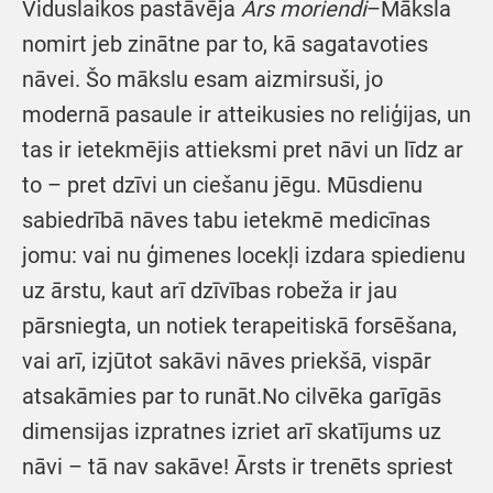
Viduslaikos pastāvēja
Ars moriendi
–Māksla
nomirt jeb zinātne par to, kā sagatavoties
nāvei. Šo mākslu esam aizmirsuši, jo
modernā pasaule ir atteikusies no reliģijas, un
tas ir ietekmējis attieksmi pret nāvi un līdz ar
to – pret dzīvi un ciešanu jēgu. Mūsdienu
sabiedrībā nāves tabu ietekmē medicīnas
jomu: vai nu ģimenes locekļi izdara spiedienu
uz ārstu, kaut arī dzīvības robeža ir jau
pārsniegta, un notiek terapeitiskā forsēšana,
vai arī, izjūtot sakāvi nāves priekšā, vispār
atsakāmies par to runāt.No cilvēka garīgās
dimensijas izpratnes izriet arī skatījums uz
nāvi – tā nav sakāve! Ārsts ir trenēts spriest