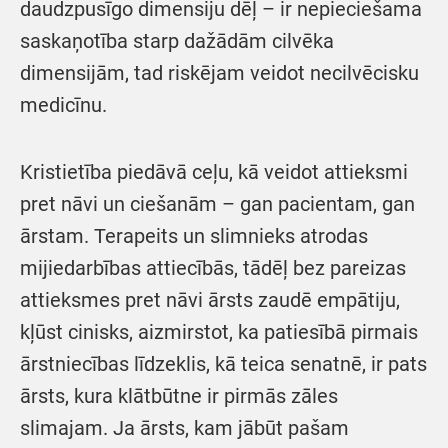
daudzpusīgo dimensiju dēļ – ir nepieciešama
saskaņotība starp dažādām cilvēka
dimensijām, tad riskējam veidot necilvēcisku
medicīnu.
Kristietība piedāvā ceļu, kā veidot attieksmi
pret nāvi un ciešanām – gan pacientam, gan
ārstam. Terapeits un slimnieks atrodas
mijiedarbības attiecībās, tādēļ bez pareizas
attieksmes pret nāvi ārsts zaudē empātiju,
kļūst cinisks, aizmirstot, ka patiesībā pirmais
ārstniecības līdzeklis, kā teica senatnē, ir pats
ārsts, kura klātbūtne ir pirmās zāles
slimajam. Ja ārsts, kam jābūt pašam