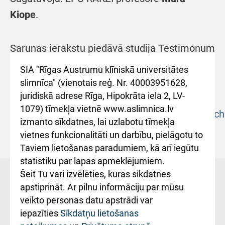
Kiope
.
Sarunas ierakstu piedāvā studija Testimonum
vietnē:
SIA "Rīgas Austrumu klīniskā universitātes
slimnīca" (vienotais reģ. Nr. 40003951628,
juridiskā adrese Rīga, Hipokrāta iela 2, LV-
SEMINĀRS MEDICĪNAS
1079) tīmekļa vietnē www.aslimnica.lv
DARBINIEKIEM
https://www.youtube.com/watch
izmanto sīkdatnes, lai uzlabotu tīmekļa
v=lfriYsebBSY
vietnes funkcionalitāti un darbību, pielāgotu to
Taviem lietošanas paradumiem, kā arī iegūtu
statistiku par lapas apmeklējumiem.
Šeit Tu vari izvēlēties, kuras sīkdatnes
Aktualitātes
Karjera
apstiprināt. Ar pilnu informāciju par mūsu
veikto personas datu apstrādi var
Iepirkumi
Trauksmes celšana
iepazīties
Sīkdatņu lietošanas