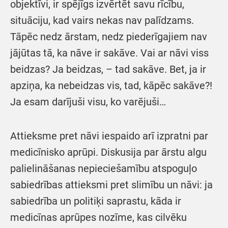
objektīvi, ir spējīgs izvērtēt savu rīcību,
situāciju, kad vairs nekas nav palīdzams.
Tāpēc nedz ārstam, nedz piederīgajiem nav
jājūtas tā, ka nāve ir sakāve. Vai ar nāvi viss
beidzas? Ja beidzas, – tad sakāve. Bet, ja ir
apziņa, ka nebeidzas vis, tad, kāpēc sakāve?!
Ja esam darījuši visu, ko varējuši…
Attieksme pret nāvi iespaido arī izpratni par
medicīnisko aprūpi. Diskusija par ārstu algu
palielināšanas nepieciešamību atspoguļo
sabiedrības attieksmi pret slimību un nāvi: ja
sabiedrība un politiķi saprastu, kāda ir
medicīnas aprūpes nozīme, kas cilvēku