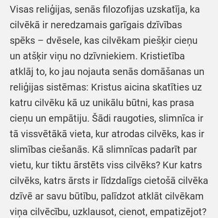
Visas reliģijas, senās filozofijas uzskatīja, ka
cilvēkā ir neredzamais garīgais dzīvības
spēks – dvēsele, kas cilvēkam piešķir cieņu
un atšķir viņu no dzīvniekiem. Kristietība
atklāj to, ko jau nojauta senās domāšanas un
reliģijas sistēmas: Kristus aicina skatīties uz
katru cilvēku kā uz unikālu būtni, kas prasa
cieņu un empātiju. Šādi raugoties, slimnīca ir
tā vissvētākā vieta, kur atrodas cilvēks, kas ir
slimības ciešanās. Kā slimnīcas padarīt par
vietu, kur tiktu ārstēts viss cilvēks? Kur katrs
cilvēks, katrs ārsts ir līdzdalīgs cietošā cilvēka
dzīvē ar savu būtību, palīdzot atklāt cilvēkam
viņa cilvēcību, uzklausot, cienot, empatizējot?