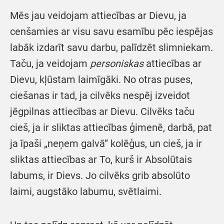
Mēs jau veidojam attiecības ar Dievu, ja
cenšamies ar visu savu esamību pēc iespējas
labāk izdarīt savu darbu, palīdzēt slimniekam.
Taču, ja veidojam
personiskas
attiecības ar
Dievu, kļūstam laimīgāki. No otras puses,
ciešanas ir tad, ja cilvēks nespēj izveidot
jēgpilnas attiecības ar Dievu. Cilvēks taču
cieš, ja ir sliktas attiecības ģimenē, darbā, pat
ja īpaši „neņem galvā” kolēģus, un cieš, ja ir
sliktas attiecības ar To, kurš ir Absolūtais
labums, ir Dievs. Jo cilvēks grib absolūto
laimi, augstāko labumu, svētlaimi.