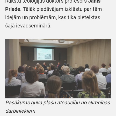
Rakstu teoloģijas doktors profesors
Jānis
Priede
. Tālāk piedāvājam izklāstu par tām
idejām un problēmām, kas tika pieteiktas
šajā ievadseminārā.
Pasākums guva plašu atsaucību no slimnīcas
darbiniekiem