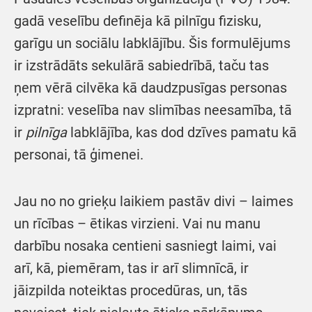
gadā veselību definēja kā pilnīgu fizisku,
garīgu un sociālu labklājību. Šis formulējums
ir izstrādāts sekulārā sabiedrībā, taču tas
ņem vērā cilvēka kā daudzpusīgas personas
izpratni: veselība nav slimības neesamība, tā
ir
pilnīga
labklājība, kas dod dzīves pamatu kā
personai, tā ģimenei.
Jau no no grieķu laikiem pastāv divi – laimes
un rīcības – ētikas virzieni. Vai nu manu
darbību nosaka centieni sasniegt laimi, vai
arī, kā, piemēram, tas ir arī slimnīcā, ir
jāizpilda noteiktas procedūras, un, tās