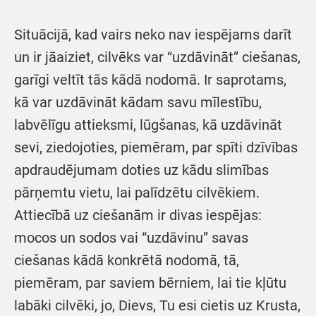
Situācijā, kad vairs neko nav iespējams darīt
un ir jāaiziet, cilvēks var “uzdāvināt” ciešanas,
garīgi veltīt tās kādā nodomā. Ir saprotams,
kā var uzdāvināt kādam savu mīlestību,
labvēlīgu attieksmi, lūgšanas, kā uzdāvināt
sevi, ziedojoties, piemēram, par spīti dzīvības
apdraudējumam doties uz kādu slimības
pārņemtu vietu, lai palīdzētu cilvēkiem.
Attiecībā uz ciešanām ir divas iespējas:
mocos un sodos vai “uzdāvinu” savas
ciešanas kādā konkrētā nodomā, tā,
piemēram, par saviem bērniem, lai tie kļūtu
labāki cilvēki, jo, Dievs, Tu esi cietis uz Krusta,