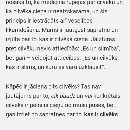
nosaka to, ka medicīna rūpējas par cilvēku un
ka cilvēka cieņa ir neaizskarama, un šis
princips ir iestrādāts arī veselības
likumdošanā. Mums ir jāatgūst sapratne un
izjūta par to, kas ir cilvēka cieņa. Jāizturas
pret cilvēku nevis attiecībās: „Es un slimība”,
bet gan – veidojot attiecības: „Es un cilvēks,
kas ir slims, un kuru es varu uzklausīt”.
Kāpēc ir jāciena cits cilvēks? Tas nav
jautājums par to,
cik daudz
un
vai
konkrētais
cilvēks ir pelnījis cieņu no mūsu puses, bet
gan izriet no sapratnes par to,
kas ir cilvēks
.