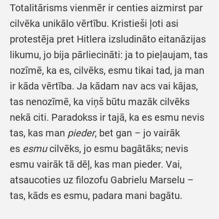
Totalitārisms vienmēr ir centies aizmirst par
cilvēka unikālo vērtību. Kristieši ļoti asi
protestēja pret Hitlera izsludināto eitanāzijas
likumu, jo bija pārliecināti: ja to pieļaujam, tas
nozīmē, ka es, cilvēks, esmu tikai tad, ja man
ir kāda vērtība. Ja kādam nav acs vai kājas,
tas nenozīmē, ka viņš būtu mazāk cilvēks
nekā citi. Paradokss ir tajā, ka es esmu nevis
tas, kas man
pieder
, bet gan – jo vairāk
es
esmu
cilvēks, jo esmu bagātāks; nevis
esmu vairāk tā dēļ, kas man pieder. Vai,
atsaucoties uz filozofu Gabrielu Marselu –
tas, kāds es esmu, padara mani bagātu.