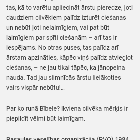
tas, kā to varētu apliecināt ārstu pieredze, ļoti
daudziem cilvēkiem palīdz izturēt ciešanas
un nebūt ļoti nelaimīgiem, vai pat būt
laimīgiem par spīti ciešanām – arī tas ir
iespējams. No otras puses, tas palīdz arī
ārstam apzināties, kāpēc viņš palīdz atvieglot
ciešanas, – ne jau tikai tāpēc, ka jānopelna
nauda. Tad jau slimnīcās ārstu lielākoties
vairs vispār nebūtu!…
Par ko runā Bībele? Ikviena cilvēka mērķis ir
piepildīt vēlmi būt laimīgam.
Pasaules veselības organizācija (PVO) 1984.