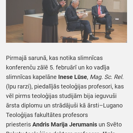
Pirmajā sarunā, kas notika slimnīcas
konferenču zālē 5. februārī un ko vadīja
slimnīcas kapelāne
Inese Lūse
,
Mag. Sc. Rel.
(lpu rarzi), piedalījās teoloģijas profesori, kas
vēl pirms teoloģijas studijām bija ieguvuši
ārsta diplomu un strādājuši kā ārsti–Lugano
Teoloģijas fakultātes profesors
priesteris
Andris Marija Jerumanis
un Svēto