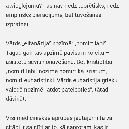
atvieglojumu? Tas nav nedz teorētisks, nedz
empīrisks pierādījums, bet tuvošanās
izpratnei.
Vārds „eitanāzija” nozīmē: „nomirt labi”.
Tagad gan tas apzīmē pavisam ko citu –
asistētu sevis nonāvēšanu. Bet kristietībā
„nomirt labi” nozīmē nomirt kā Kristum,
nomirt euharistiski. Vārds euharistija grieķu
valodā nozīmē „atdot pateicoties”, tātad
dāvināt.
Visi medicīniskās aprūpes jautājumi tā vai
citādi ir saistīti ar to, kā saprotam, kas ir