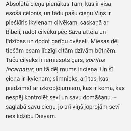
Absolūtā cieņa pienākas Tam, kas ir visa
esošā cēlonis, un tādu pašu cieņu Viņš ir
piešķīris ikvienam cilvēkam, saskaņā ar
Bībeli, radot cilvēku pēc Sava attēla un
līdzības un dodot garīgu dvēseli. Miesas dēļ
tiešām esam līdzīgi citām dzīvām būtnēm.
Taču cilvēks ir iemiesots gars,
spiritus
incarnatus,
un tā dēļ mums ir cieņa. Un šī
cieņa ir ikvienam; slimnieks, arī tas, kas
piedzimst ar izkropļojumiem, kas ir komā, kas
nespēj kontrolēt sevi un savu domāšanu, –
saglabā savu cieņu, jo arī viņš joprojām sevī
nes līdzību Dievam.