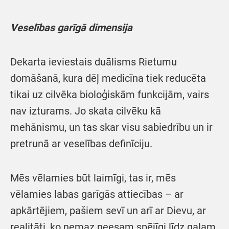
Veselības garīgā dimensija
Dekarta ieviestais duālisms Rietumu
domāšanā, kura dēļ medicīna tiek reducēta
tikai uz cilvēka bioloģiskām funkcijām, vairs
nav izturams. Jo skata cilvēku kā
mehānismu, un tas skar visu sabiedrību un ir
pretrunā ar veselības definīciju.
Mēs vēlamies būt laimīgi, tas ir, mēs
vēlamies labas garīgās attiecības – ar
apkārtējiem, pašiem sevī un arī ar Dievu, ar
realitāti, ko nemaz neesam spējīgi līdz galam