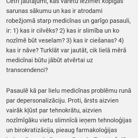
Četri jautājumi, kas varētu iezīmēt kopīgās
sarunas sākumu un kas ir atrodami
robežjomā starp medicīnas un garīgo pasauli,
ir: 1) kas ir cilvēks? 2) kas ir slimība un ko
nozīmē būt veselam? 3) kas ir ciešanas? 4)
kas ir nāve? Turklāt var jautāt, cik lielā mērā
medicīnai būtu jābūt atvērtai uz
transcendenci?
Pasaulē kā par lielu medicīnas problēmu runā
par depersonalizāciju. Proti, ārsts aizvien
vairāk kļūst par tehnokrātu, aizvien
nozīmīgāku vietu slimnīcā ieņem tehnoloģijas
un birokratizācija, pieaug farmakoloģijas