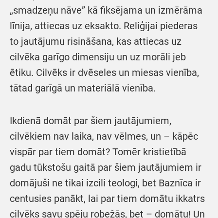
„smadzeņu nāve” kā fiksējama un izmērāma
līnija, attiecas uz eksakto. Reliģijai piederas
to jautājumu risināšana, kas attiecas uz
cilvēka garīgo dimensiju un uz morāli jeb
ētiku. Cilvēks ir dvēseles un miesas vienība,
tātad garīgā un materiālā vienība.
Ikdienā domāt par šiem jautājumiem,
cilvēkiem nav laika, nav vēlmes, un – kāpēc
vispār par tiem domāt? Tomēr kristietībā
gadu tūkstošu gaitā par šiem jautājumiem ir
domājuši ne tikai izcili teologi, bet Baznīca ir
centusies panākt, lai par tiem domātu ikkatrs
cilvēks savu spēju robežās, bet – domātu! Un