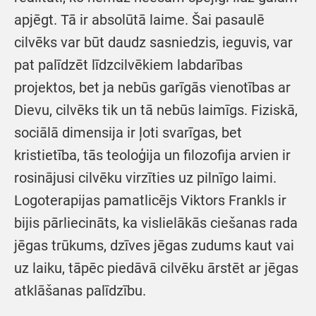
apjēgt. Tā ir absolūtā laime. Šai pasaulē
cilvēks var būt daudz sasniedzis, ieguvis, var
pat palīdzēt līdzcilvēkiem labdarības
projektos, bet ja nebūs garīgās vienotības ar
Dievu, cilvēks tik un tā nebūs laimīgs. Fiziskā,
sociālā dimensija ir ļoti svarīgas, bet
kristietība, tās teoloģija un filozofija arvien ir
rosinājusi cilvēku virzīties uz pilnīgo laimi.
Logoterapijas pamatlicējs Viktors Frankls ir
bijis pārliecināts, ka vislielākās ciešanas rada
jēgas trūkums, dzīves jēgas zudums kaut vai
uz laiku, tāpēc piedāvā cilvēku ārstēt ar jēgas
atklāšanas palīdzību.