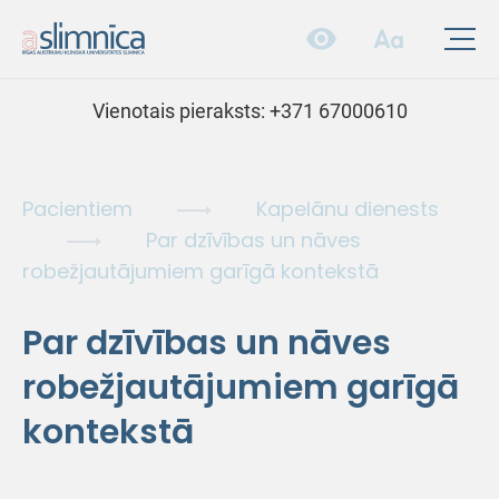
Vienotais pieraksts:
+371 67000610
Pacientiem
Kapelānu dienests
Par dzīvības un nāves
robežjautājumiem garīgā kontekstā
Par dzīvības un nāves
robežjautājumiem garīgā
kontekstā