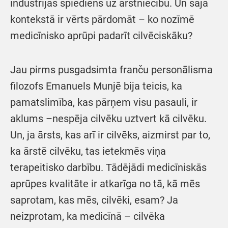
industrijas spiediens uz ārstniecību. Un šajā
kontekstā ir vērts pārdomāt – ko nozīmē
medicīnisko aprūpi padarīt cilvēciskāku?
Jau pirms pusgadsimta franču personālisma
filozofs Emanuels Munjē bija teicis, ka
pamatslimība, kas pārņem visu pasauli, ir
aklums –nespēja cilvēku uztvert kā cilvēku.
Un, ja ārsts, kas arī ir cilvēks, aizmirst par to,
ka ārstē cilvēku, tas ietekmēs viņa
terapeitisko darbību. Tādējādi medicīniskās
aprūpes kvalitāte ir atkarīga no tā, kā mēs
saprotam, kas mēs, cilvēki, esam? Ja
neizprotam, ka medicīnā – cilvēka