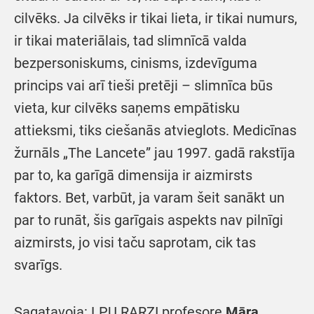
cilvēks. Ja cilvēks ir tikai lieta, ir tikai numurs,
ir tikai materiālais, tad slimnīcā valda
bezpersoniskums, cinisms, izdevīguma
princips vai arī tieši pretēji – slimnīca būs
vieta, kur cilvēks saņems empātisku
attieksmi, tiks ciešanās atvieglots. Medicīnas
žurnāls „The Lancete” jau 1997. gadā rakstīja
par to, ka garīgā dimensija ir aizmirsts
faktors. Bet, varbūt, ja varam šeit sanākt un
par to runāt, šis garīgais aspekts nav pilnīgi
aizmirsts, jo visi taču saprotam, cik tas
svarīgs.
Sagatavoja: LPU RARZI profesore
Māra