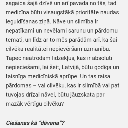
sagaida šajā dzīvē un arī pavada no tās, tad
medicīna būtu visaugstākā prioritāte naudas
ieguldīšanas ziņā. Nāve un slimība ir
nepatīkami un nevēlami sarunu un pārdomu
temati, un līdz ar to mēs parādām arī, ka šai
cilvēka realitātei nepievēršam uzmanību.
Tāpēc neatrodam līdzekļus, kas ir absolūti
nepieciešami, lai šeit, Latvijā, būtu godīga un
taisnīga medicīniskā aprūpe. Un tas raisa
pārdomas – vai cilvēku, kas ir slimībā vai pat
tuvojas drīzai nāvei, būtu jāuzskata par
mazāk vērtīgu cilvēku?
Ciešanas kā “dāvana”?