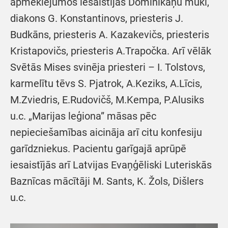
apmeklējumos iesaistījās Dominikāņu mūki,
diakons G. Konstantinovs, priesteris J.
Budkāns, priesteris A. Kazakevičs, priesteris
Kristapovičs, priesteris A.Trapočka. Arī vēlāk
Svētās Mises svinēja priesteri – I. Tolstovs,
karmelītu tēvs S. Pjatrok, A.Keziks, A.Līcis,
M.Zviedris, E.Rudovičš, M.Kempa, P.Alusiks
u.c. „Marijas leģiona” māsas pēc
nepieciešamības aicināja arī citu konfesiju
garīdzniekus. Pacientu garīgajā aprūpē
iesaistījās arī Latvijas Evaņģēliski Luteriskās
Baznīcas mācītāji M. Sants, K. Žols, Dišlers
u.c.