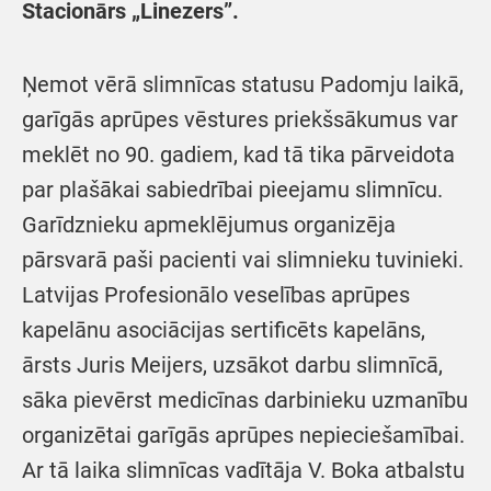
Stacionārs „Linezers”.
Ņemot vērā slimnīcas statusu Padomju laikā,
garīgās aprūpes vēstures priekšsākumus var
meklēt no 90. gadiem, kad tā tika pārveidota
par plašākai sabiedrībai pieejamu slimnīcu.
Garīdznieku apmeklējumus organizēja
pārsvarā paši pacienti vai slimnieku tuvinieki.
Latvijas Profesionālo veselības aprūpes
kapelānu asociācijas sertificēts kapelāns,
ārsts Juris Meijers, uzsākot darbu slimnīcā,
sāka pievērst medicīnas darbinieku uzmanību
organizētai garīgās aprūpes nepieciešamībai.
Ar tā laika slimnīcas vadītāja V. Boka atbalstu