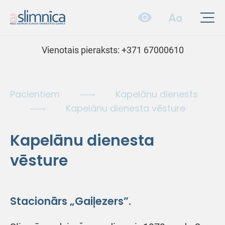
Vienotais pieraksts:
+371 67000610
Pacientiem
Kapelānu dienests
Kapelānu dienesta vēsture
Kapelānu dienesta
vēsture
Stacionārs „Gaiļezers”.