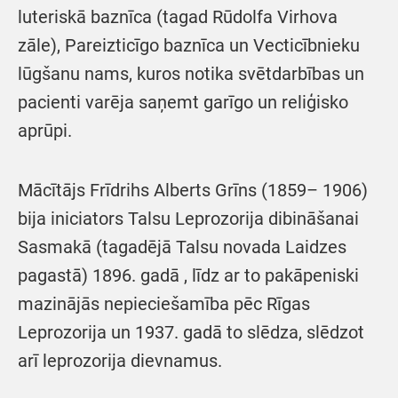
luteriskā baznīca (tagad Rūdolfa Virhova
zāle), Pareizticīgo baznīca un Vecticībnieku
lūgšanu nams, kuros notika svētdarbības un
pacienti varēja saņemt garīgo un reliģisko
aprūpi.
Mācītājs Frīdrihs Alberts Grīns (1859– 1906)
bija iniciators Talsu Leprozorija dibināšanai
Sasmakā (tagadējā Talsu novada Laidzes
pagastā) 1896. gadā , līdz ar to pakāpeniski
mazinājās nepieciešamība pēc Rīgas
Leprozorija un 1937. gadā to slēdza, slēdzot
arī leprozorija dievnamus.