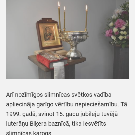
Arī nozīmīgos slimnīcas svētkos vadība
apliecināja garīgo vērtību nepieciešamību. Tā
1999. gadā, svinot 15. gadu jubileju tuvējā
luterāņu Biķera baznīcā, tika iesvētīts
slimnīcas karogs.