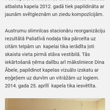
atbalsta kapela 2012. gadā tiek papildināta ar
jaunām svētgleznām un ziedu kompozīcijām.
Austrumu slimnīcas stacionāru reorganizāciju
rezultātā Paliatīvā nodaļa tika pārcelta uz
citām telpām un kapelai tika ierādīta ļoti
skaista vieta pirmā stāva vestibilā. Tās
iekārtošanā ņēma dalību arī māksliniece Dina
Ābele, papildinot kapelas vizuālo izskatu ar
eņģeļiem uz durvīm un vitrāžām uz logiem.
2014. gada 25. aprīlī kapela tika iesvētīta.