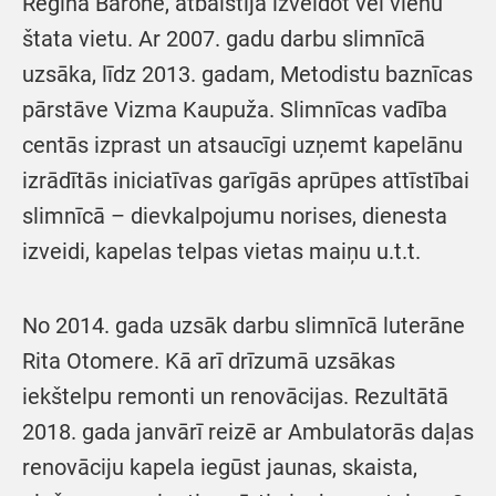
Regīna Barone, atbalstīja izveidot vēl vienu
štata vietu. Ar 2007. gadu darbu slimnīcā
uzsāka, līdz 2013. gadam, Metodistu baznīcas
pārstāve Vizma Kaupuža. Slimnīcas vadība
centās izprast un atsaucīgi uzņemt kapelānu
izrādītās iniciatīvas garīgās aprūpes attīstībai
slimnīcā – dievkalpojumu norises, dienesta
izveidi, kapelas telpas vietas maiņu u.t.t.
No 2014. gada uzsāk darbu slimnīcā luterāne
Rita Otomere. Kā arī drīzumā uzsākas
iekštelpu remonti un renovācijas. Rezultātā
2018. gada janvārī reizē ar Ambulatorās daļas
renovāciju kapela iegūst jaunas, skaista,