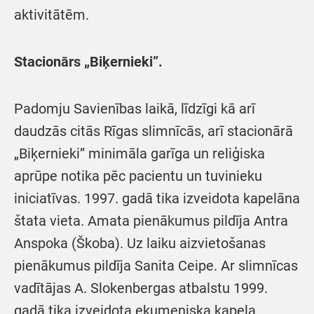
aktivitātēm.
Stacionārs „Biķernieki”.
Padomju Savienības laikā, līdzīgi kā arī
daudzās citās Rīgas slimnīcās, arī stacionārā
„Biķernieki” minimāla garīga un reliģiska
aprūpe notika pēc pacientu un tuvinieku
iniciatīvas. 1997. gadā tika izveidota kapelāna
štata vieta. Amata pienākumus pildīja Antra
Anspoka (Škoba). Uz laiku aizvietošanas
pienākumus pildīja Sanita Ceipe. Ar slimnīcas
vadītājas A. Slokenbergas atbalstu 1999.
gadā tika izveidota ekumeniska kapela.