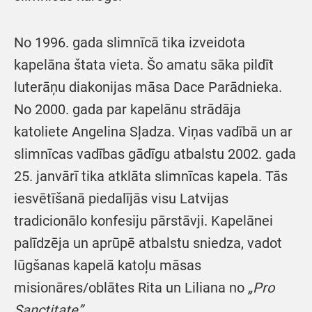
No 1996. gada slimnīcā tika izveidota
kapelāna štata vieta. Šo amatu sāka pildīt
luterāņu diakonijas māsa Dace Parādnieka.
No 2000. gada par kapelānu strādāja
katoliete Angelina Sļadza. Viņas vadībā un ar
slimnīcas vadības gādīgu atbalstu 2002. gada
25. janvārī tika atklāta slimnīcas kapela. Tās
iesvētīšanā piedalījās visu Latvijas
tradicionālo konfesiju pārstāvji. Kapelānei
palīdzēja un aprūpē atbalstu sniedza, vadot
lūgšanas kapelā katoļu māsas
misionāres/oblātes Rita un Liliana no
„Pro
Sanctitate”.