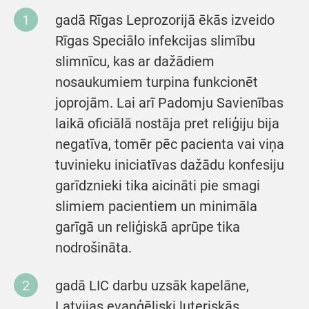
gadā Rīgas Leprozorijā ēkās izveido
Rīgas Speciālo infekcijas slimību
slimnīcu, kas ar dažādiem
nosaukumiem turpina funkcionēt
joprojām. Lai arī Padomju Savienības
laikā oficiālā nostāja pret reliģiju bija
negatīva, tomēr pēc pacienta vai viņa
tuvinieku iniciatīvas dažādu konfesiju
garīdznieki tika aicināti pie smagi
slimiem pacientiem un minimāla
garīgā un reliģiskā aprūpe tika
nodrošināta.
gadā LIC darbu uzsāk kapelāne,
Latvijas evaņģēliski luteriskās