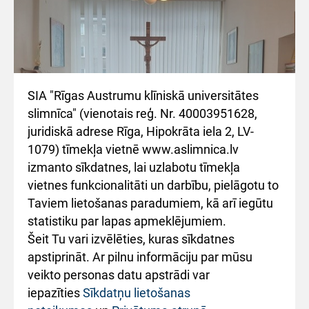
SIA "Rīgas Austrumu klīniskā universitātes
slimnīca" (vienotais reģ. Nr. 40003951628,
juridiskā adrese Rīga, Hipokrāta iela 2, LV-
1079) tīmekļa vietnē www.aslimnica.lv
izmanto sīkdatnes, lai uzlabotu tīmekļa
vietnes funkcionalitāti un darbību, pielāgotu to
Taviem lietošanas paradumiem, kā arī iegūtu
statistiku par lapas apmeklējumiem.
Bet doma par kapelas nepieciešamību radās
Šeit Tu vari izvēlēties, kuras sīkdatnes
stacionāra laborantei Skolastikai Šurillo.
apstiprināt. Ar pilnu informāciju par mūsu
Neliels ieskats viņas stāstījumā.
veikto personas datu apstrādi var
iepazīties
Sīkdatņu lietošanas