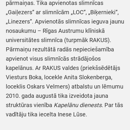
pārmaiņas. Tika apvienotas slimnīcas
„Gaiļezers” ar slimnīcām „LOC”, „Biķernieki”,
„Linezers”. Apvienotās slimnīcas ieguva jaunu
nosaukumu – Rīgas Austrumu klīniskā
universitātes slimnīca (turpmāk RAKUS).
Pārmaiņu rezultātā radās nepieciešamība
apvienot visus slimnīcās strādājošos
kapelānus. Ar RAKUS valdes (priekšsēdētājs
Viesturs Boka, locekle Anita Slokenberga,
loceklis Oskars Velmers) atbalstu un lēmumu
2010. gada augustā tika izveidota jauna
struktūras vienība
Kapelānu dienests
. Par tās
vadītāju tika iecelta Inese Lūse.