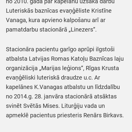
no 2010. gada par kapelānu uzsāka darbu
Luteriskās baznīcas evaņģēliste Kristīne
Vanaga, kura apvieno kalpošanu arī ar
pamatdarbu stacionārā „Linezers”.
Stacionāra pacientu garīgo aprūpi ilgstoši
atbalsta Latvijas Romas Katoļu Baznīcas laju
organizācija „Marijas leģions”, Rīgas Krusta
evaņģēliski luteriskā draudze u.c. Ar
kapelānes K.Vanagas atbalstu un līdzdalību
no 2014.g. 28. janvāra stacionārā atsāktas
svinēt Svētās Mises. Liturģiju vada un
apmeklē pacientus priesteris Renārs Birkavs.