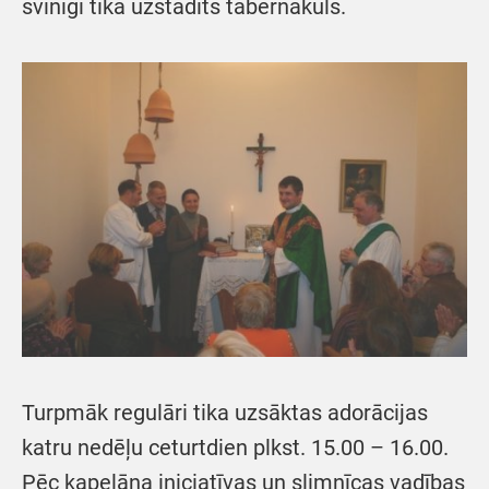
svinīgi tika uzstādīts tabernākuls.
Turpmāk regulāri tika uzsāktas adorācijas
katru nedēļu ceturtdien plkst. 15.00 – 16.00.
Pēc kapelāna iniciatīvas un slimnīcas vadības