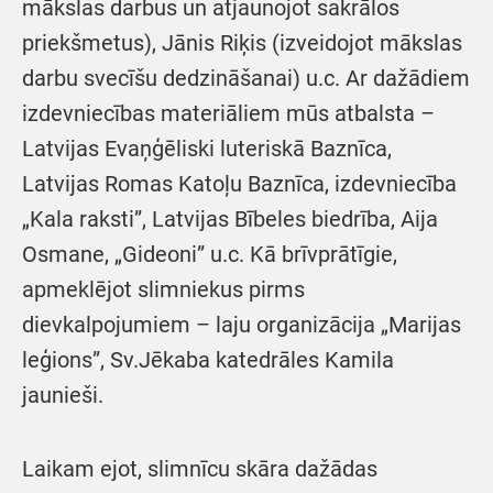
mākslas darbus un atjaunojot sakrālos
priekšmetus), Jānis Riķis (izveidojot mākslas
darbu svecīšu dedzināšanai) u.c. Ar dažādiem
izdevniecības materiāliem mūs atbalsta –
Latvijas Evaņģēliski luteriskā Baznīca,
Latvijas Romas Katoļu Baznīca, izdevniecība
„Kala raksti”, Latvijas Bībeles biedrība, Aija
Osmane, „Gideoni” u.c. Kā brīvprātīgie,
apmeklējot slimniekus pirms
dievkalpojumiem – laju organizācija „Marijas
leģions”, Sv.Jēkaba katedrāles Kamila
jaunieši.
Laikam ejot, slimnīcu skāra dažādas