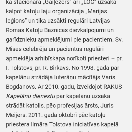
kā stacionārā „Gaiļezers” arī „LOC” uzsāka
kalpot katoļu laju organizācija „Marijas
leģions” un tika uzsākti regulāri Latvijas
Romas Katoļu Baznīcas dievkalpojumi un
garīdznieku apmeklējumi pie pacientiem. Sv.
Mises celebrēja un pacientus regulāri
apmeklēja arhibīskapa norīkoti priesteri – pr.
I. Tolstovs, pr. R. Birkavs. No 1998. gada par
kapelānu strādāja luterāņu mācītājs Varis
Bogdanovs. Ar 2010. gadu, izveidojot RAKUS
Kapelānu dienestu
par kapelānu uzsāka
strādāt katolis, pēc profesijas ārsts, Juris
Meijers. 2011. gada oktobrī pēc katoļu
priestera Ilmāra Tolstova iniciatīvas kapelā