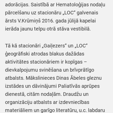
adorācijas. Saistībā ar Hematoloģijas nodaļu
pārcelšanu uz stacionāru „LOC” galvenais
ārsts V.Krūmiņš 2016. gada jūlijā kapelai
ierāda jaunu telpu otrā stāva vestibilā.
Tā kā stacionāri „Gaiļezers” un „LOC”
ģeogrāfiski atrodas blakus dažādas
aktivitātes stacionāriem ir kopīgas –
dievkalpojumu svinēšana un brīvprātīgo
atbalsts. Mākslinieces Dinas Ābeles gleznu
izstādes un dāvinājumi Paliatīvās aprūpes
dienestā, citām nodaļām. Draudžu un
organizāciju atbalsts ar izdevniecības
materiāliem un garīgo literatūru, u.c. labdaru