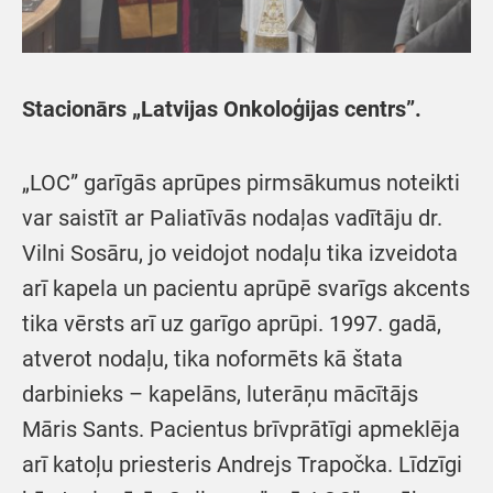
Stacionārs „Latvijas Onkoloģijas centrs”.
„LOC” garīgās aprūpes pirmsākumus noteikti
var saistīt ar Paliatīvās nodaļas vadītāju dr.
Vilni Sosāru, jo veidojot nodaļu tika izveidota
arī kapela un pacientu aprūpē svarīgs akcents
tika vērsts arī uz garīgo aprūpi. 1997. gadā,
atverot nodaļu, tika noformēts kā štata
darbinieks – kapelāns, luterāņu mācītājs
Māris Sants. Pacientus brīvprātīgi apmeklēja
arī katoļu priesteris Andrejs Trapočka. Līdzīgi