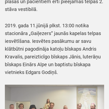
plašas un pacientiem ērti pieejamas telpas 2.
stāva vestibilā.
2019. gada 11.jūnijā plkst. 13:00 notika
stacionāra „Gaiļezers” jaunās kapelas telpas
iesvētīšana. Iesvētes pasākumu ar savu
klātbūtni pagodināja katoļu bīskaps Andris
Kravalis, pareizticīgo bīskaps Jānis, luterāņu
bīskaps Einārs Alpe un baptistu bīskapa
vietnieks Edgars Godiņš.