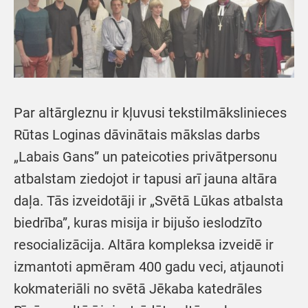
Par altārgleznu ir kļuvusi tekstilmākslinieces
Rūtas Loginas dāvinātais mākslas darbs
„Labais Gans” un pateicoties privātpersonu
atbalstam ziedojot ir tapusi arī jauna altāra
daļa. Tās izveidotāji ir „Svētā Lūkas atbalsta
biedrība”, kuras misija ir bijušo ieslodzīto
resocializācija. Altāra kompleksa izveidē ir
izmantoti apmēram 400 gadu veci, atjaunoti
kokmateriāli no svētā Jēkaba katedrāles