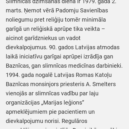
Slimnīcas dzimšanas diena ir 1979. gada 2.
marts. Ņemot vērā Padomju Savienības
noliegumu pret reliģiju tomēr minimāla
garīgā un reliģiskā aprūpe tika veikta –
aicinot garīdzniekus un vadot
dievkalpojumus. 90. gados Latvijas atmodas
laikā iniciatīvu garīgai aprūpei izrādīja gan
Baznīcas, gan slimnīcas medicīnas darbinieki.
1994. gada nogalē Latvijas Romas Katoļu
Baznīcas monsinjors priesteris A. Smelters
vienojās ar slimnīcas vadību par laju
organizācijas „Marijas leģions”
apmeklējumiem pie pacientiem un
dievkalpojumu norisi. Regulāros