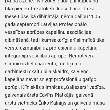
(Anda Dzene). No 2005. gada par kapelānu
tika pieņemta katoliete Inese Lūse. Tā kā
Inese Lūse, kā dibinātāja, ņēma dalību 2005.
gada septembrī Latvijas Profesionālo
veselības aprūpes kapelānu asociācijas
dibināšanā, tad likumsakarīgi arī slimnīcā tika
vērsta uzmanība uz profesionālu kapelānu
integrāciju veselības aprūpē. Ņemot vērā
slimnīcas lielo pacientu, mediķu un
darbinieku skaitu bija skaidrs, ka viens
kapelāns nevar sniegt profesionālu garīgo
aprūpi. Klīniskās slimnīcas „Gaiļezers” vadība,
galvenais ārsts Edvīns Platkājis, galvenā
ārsta vietnieks Ēriks Kalniņš un galvenā māsa