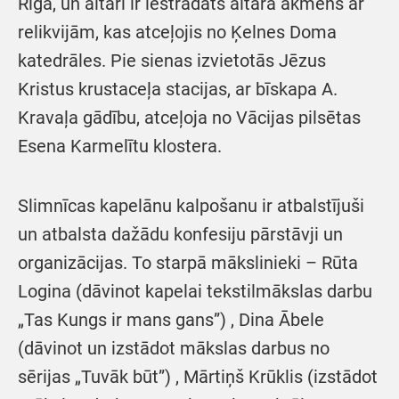
Rīgā, un altārī ir iestrādāts altāra akmens ar
relikvijām, kas atceļojis no Ķelnes Doma
katedrāles. Pie sienas izvietotās Jēzus
Kristus krustaceļa stacijas, ar bīskapa A.
Kravaļa gādību, atceļoja no Vācijas pilsētas
Esena Karmelītu klostera.
Slimnīcas kapelānu kalpošanu ir atbalstījuši
un atbalsta dažādu konfesiju pārstāvji un
organizācijas. To starpā mākslinieki – Rūta
Logina (dāvinot kapelai tekstilmākslas darbu
„Tas Kungs ir mans gans”) , Dina Ābele
(dāvinot un izstādot mākslas darbus no
sērijas „Tuvāk būt”) , Mārtiņš Krūklis (izstādot