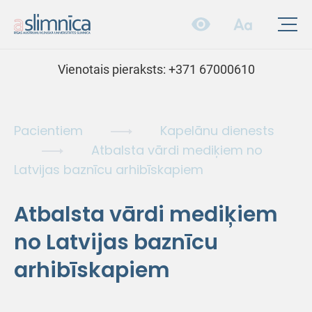
Vienotais pieraksts:
+371 67000610
Pacientiem
Kapelānu dienests
Atbalsta vārdi mediķiem no
Latvijas baznīcu arhibīskapiem
Atbalsta vārdi mediķiem
no Latvijas baznīcu
arhibīskapiem