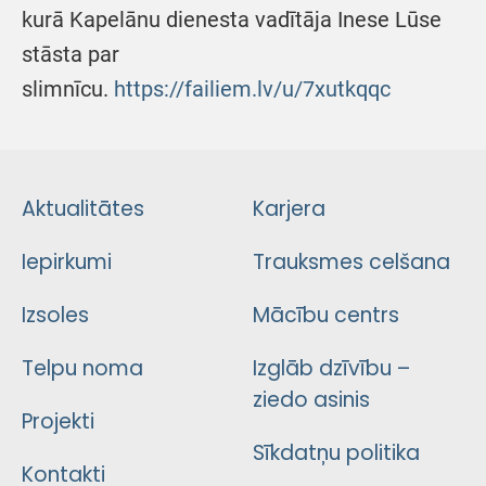
kurā Kapelānu dienesta vadītāja Inese Lūse
stāsta par
slimnīcu.
https://failiem.lv/u/7xutkqqc
Aktualitātes
Karjera
Iepirkumi
Trauksmes celšana
Izsoles
Mācību centrs
Telpu noma
Izglāb dzīvību –
ziedo asinis
Projekti
Sīkdatņu politika
Kontakti