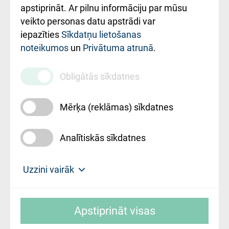
Rekvizīti un
apstiprināt. Ar pilnu informāciju par mūsu
ārstniecības
veikto personas datu apstrādi var
iestādes kods
iepazīties
Sīkdatņu lietošanas
noteikumos
un
Privātuma atrunā
.
010000234
Maksas
Obligātās sīkdatnes
pakalpojumu
cenrādis
Mērķa (reklāmas) sīkdatnes
Analītiskās sīkdatnes
Uz sākumu
Uzzini vairāk
Rīgas Austrumu klīniskā universitātes
© SIA "Rīgas Austrumu klīniskā universitātes
slimnīca, turpmāk – Pārzinis, sīkdatņu
Apstiprināt visas
slimnīca"
izmantošanas politikas mērķis ir sniegt