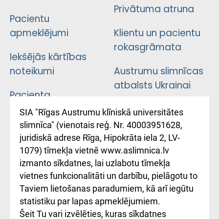
Privātuma atruna
Pacientu
apmeklējumi
Klientu un pacientu
rokasgrāmata
Iekšējās kārtības
noteikumi
Austrumu slimnīcas
atbalsts Ukrainai
Pacienta
atsauksmju/sūdzību
Підтримка Східної
SIA "Rīgas Austrumu klīniskā universitātes
iesniegšanas
лікарні та співпраця з
slimnīca" (vienotais reģ. Nr. 40003951628,
kārtība
Україною
juridiskā adrese Rīga, Hipokrāta iela 2, LV-
1079) tīmekļa vietnē www.aslimnica.lv
Kā pie mums nokļūt
izmanto sīkdatnes, lai uzlabotu tīmekļa
vietnes funkcionalitāti un darbību, pielāgotu to
Rēķinu apmaksas
Taviem lietošanas paradumiem, kā arī iegūtu
ceļvedis
statistiku par lapas apmeklējumiem.
Šeit Tu vari izvēlēties, kuras sīkdatnes