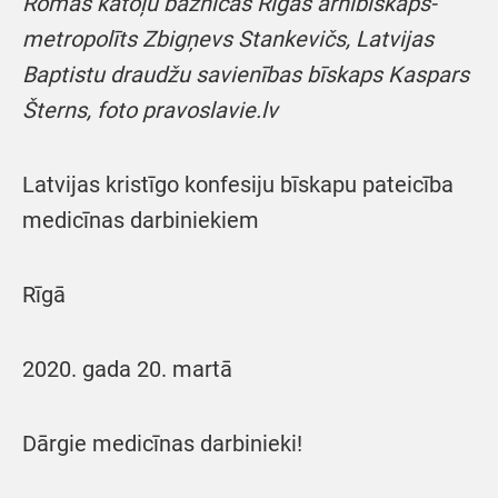
Romas katoļu baznīcas Rīgas arhibīskaps-
metropolīts Zbigņevs Stankevičs, Latvijas
Baptistu draudžu savienības bīskaps Kaspars
Šterns, foto pravoslavie.lv
Latvijas kristīgo konfesiju bīskapu pateicība
medicīnas darbiniekiem
Rīgā
2020. gada 20. martā
Dārgie medicīnas darbinieki!