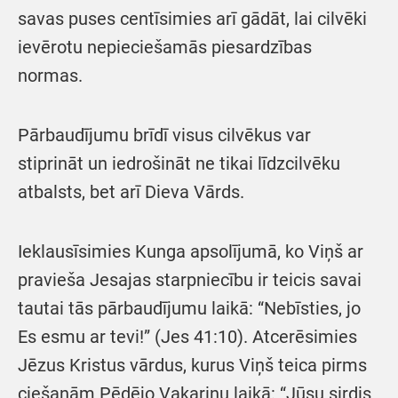
savas puses centīsimies arī gādāt, lai cilvēki
ievērotu nepieciešamās piesardzības
normas.
Pārbaudījumu brīdī visus cilvēkus var
stiprināt un iedrošināt ne tikai līdzcilvēku
atbalsts, bet arī Dieva Vārds.
Ieklausīsimies Kunga apsolījumā, ko Viņš ar
pravieša Jesajas starpniecību ir teicis savai
tautai tās pārbaudījumu laikā: “Nebīsties, jo
Es esmu ar tevi!” (Jes 41:10). Atcerēsimies
Jēzus Kristus vārdus, kurus Viņš teica pirms
ciešanām Pēdējo Vakariņu laikā: “Jūsu sirdis