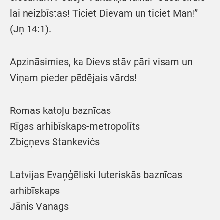
lai neizbīstas! Ticiet Dievam un ticiet Man!”
(Jņ 14:1).
Apzināsimies, ka Dievs stāv pāri visam un
Viņam pieder pēdējais vārds!
Romas katoļu baznīcas
Rīgas arhibīskaps-metropolīts
Zbigņevs Stankevičs
Latvijas Evaņģēliski luteriskās baznīcas
arhibīskaps
Jānis Vanags