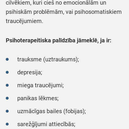
cilvēkiem, kuri cieš no emocionālām un
psihiskām problēmām, vai psihosomatiskiem
traucējumiem.
Psihoterapeitiska palīdzība jāmeklē, ja ir:
trauksme (uztraukums);
depresija;
miega traucējumi;
panikas lēkmes;
uzmācīgas bailes (fobijas);
sarežģījumi attiecībās;