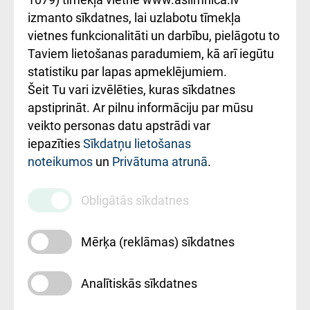
Kā pie mums nokļūt
izmanto sīkdatnes, lai uzlabotu tīmekļa
vietnes funkcionalitāti un darbību, pielāgotu to
Rēķinu apmaksas
Taviem lietošanas paradumiem, kā arī iegūtu
ceļvedis
statistiku par lapas apmeklējumiem.
Šeit Tu vari izvēlēties, kuras sīkdatnes
Rekvizīti un
apstiprināt. Ar pilnu informāciju par mūsu
ārstniecības
veikto personas datu apstrādi var
iestādes kods
iepazīties
Sīkdatņu lietošanas
noteikumos
un
Privātuma atrunā
.
010000234
Maksas
Obligātās sīkdatnes
pakalpojumu
cenrādis
Mērķa (reklāmas) sīkdatnes
Analītiskās sīkdatnes
Uz sākumu