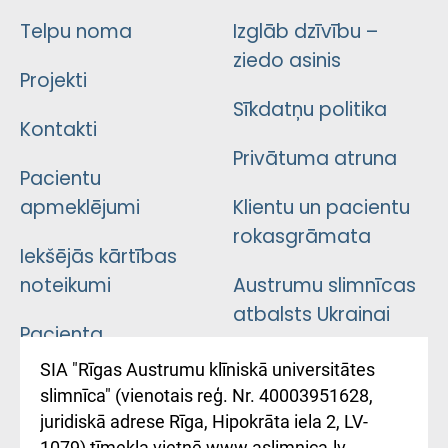
Telpu noma
Izglāb dzīvību –
ziedo asinis
Projekti
Sīkdatņu politika
Kontakti
Privātuma atruna
Pacientu
apmeklējumi
Klientu un pacientu
rokasgrāmata
Iekšējās kārtības
noteikumi
Austrumu slimnīcas
atbalsts Ukrainai
Pacienta
atsauksmju/sūdzību
Підтримка Східної
SIA "Rīgas Austrumu klīniskā universitātes
iesniegšanas
лікарні та співпраця з
slimnīca" (vienotais reģ. Nr. 40003951628,
kārtība
Україною
juridiskā adrese Rīga, Hipokrāta iela 2, LV-
1079) tīmekļa vietnē www.aslimnica.lv