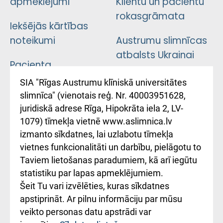
apmeklējumi
Klientu un pacientu
rokasgrāmata
Iekšējās kārtības
noteikumi
Austrumu slimnīcas
atbalsts Ukrainai
Pacienta
atsauksmju/sūdzību
Підтримка Східної
SIA "Rīgas Austrumu klīniskā universitātes
iesniegšanas
лікарні та співпраця з
slimnīca" (vienotais reģ. Nr. 40003951628,
kārtība
Україною
juridiskā adrese Rīga, Hipokrāta iela 2, LV-
1079) tīmekļa vietnē www.aslimnica.lv
Kā pie mums nokļūt
izmanto sīkdatnes, lai uzlabotu tīmekļa
vietnes funkcionalitāti un darbību, pielāgotu to
Rēķinu apmaksas
Taviem lietošanas paradumiem, kā arī iegūtu
ceļvedis
statistiku par lapas apmeklējumiem.
Šeit Tu vari izvēlēties, kuras sīkdatnes
Rekvizīti un
apstiprināt. Ar pilnu informāciju par mūsu
ārstniecības
veikto personas datu apstrādi var