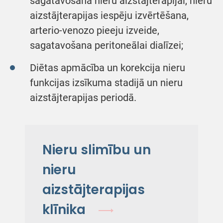
sagatavošana nieru aizstājterapijai, nieru
aizstājterapijas iespēju izvērtēšana,
arterio-venozo pieeju izveide,
sagatavošana peritoneālai dialīzei;
Diētas apmācība un korekcija nieru
funkcijas izsīkuma stadijā un nieru
aizstājterapijas periodā.
Nieru slimību un
nieru
aizstājterapijas
klīnika