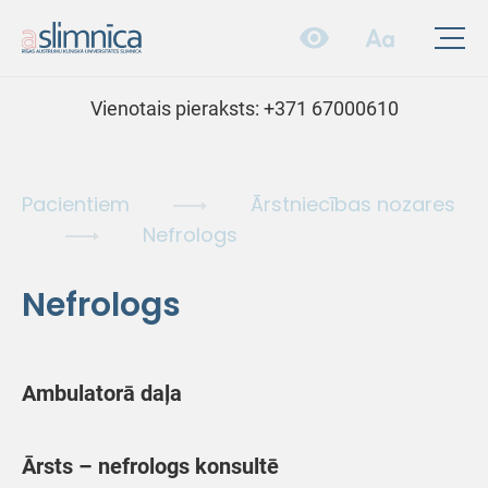
Vienotais pieraksts:
+371 67000610
Pacientiem
Ārstniecības nozares
Nefrologs
Nefrologs
Ambulatorā daļa
Ārsts – nefrologs konsultē