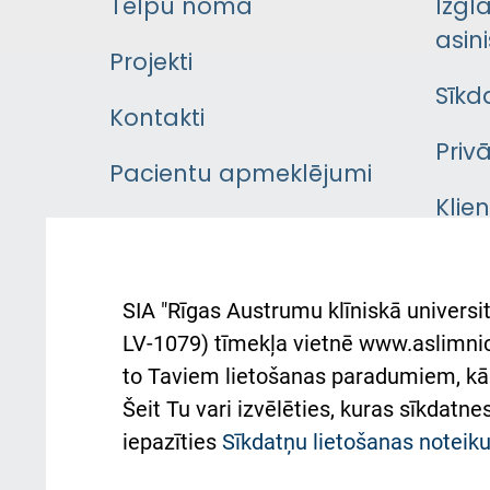
Telpu noma
Izgl
asini
Projekti
Sīkd
Kontakti
Priv
Pacientu apmeklējumi
Klie
Iekšējās kārtības
rok
noteikumi
Aust
SIA "Rīgas Austrumu klīniskā universit
Pacienta
atba
LV-1079) tīmekļa vietnē www.aslimnica
atsauksmju/sūdzību
to Taviem lietošanas paradumiem, kā 
iesniegšanas kārtība
Підт
Šeit Tu vari izvēlēties, kuras sīkdatn
та с
Kā pie mums nokļūt
iepazīties
Sīkdatņu lietošanas notei