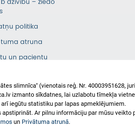
āb dzīvību – ziedo
s
atņu politika
ātuma atruna
ntu un pacientu
asgrāmata
rumu slimnīcas
ātes slimnīca" (vienotais reģ. Nr. 40003951628, juri
lsts Ukrainai
.lv izmanto sīkdatnes, lai uzlabotu tīmekļa vietnes
arī iegūtu statistiku par lapas apmeklējumiem.
римка Східної лікарні
es apstiprināt. Ar pilnu informāciju par mūsu veikto
півпраця з Україною
kumos
un
Privātuma atrunā
.