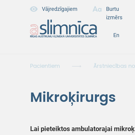
Vājredzīgajiem
Burtu
izmērs
En
Pacientiem
Ārstniecības n
Mikroķirurgs
Lai pieteiktos ambulatorajai mikroķ