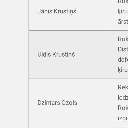
Rok
Jānis Krustiņš
ķir
ārs
Rok
Dis
Uldis Krustiņš
def
ķiru
Rek
ied
Dzintars Ozols
Rok
izg