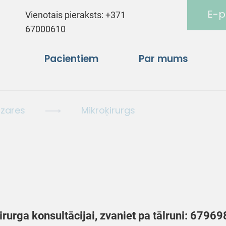
E-p
Vienotais pieraksts:
+371
67000610
Pacientiem
Par mums
ozares
Mikroķirurgs
irurga konsultācijai, zvaniet pa tālruni: 6796