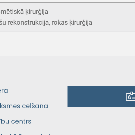
mētiskā ķirurģija
šu rekonstrukcija, rokas ķirurģija
era
ksmes celšana
bu centrs