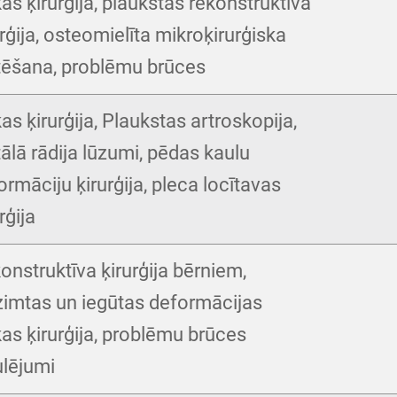
as ķirurģija, plaukstas rekonstruktīva
urģija, osteomielīta mikroķirurģiska
tēšana, problēmu brūces
as ķirurģija, Plaukstas artroskopija,
tālā rādija lūzumi, pēdas kaulu
ormāciju ķirurģija, pleca locītavas
rģija
onstruktīva ķirurģija bērniem,
zimtas un iegūtas deformācijas
as ķirurģija, problēmu brūces
ulējumi