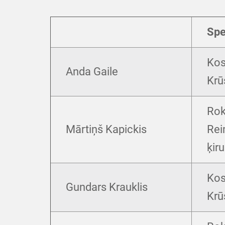
Spe
Kos
Anda Gaile
Krū
Roka
Mārtiņš Kapickis
Rei
ķiru
Kos
Gundars Krauklis
Krū