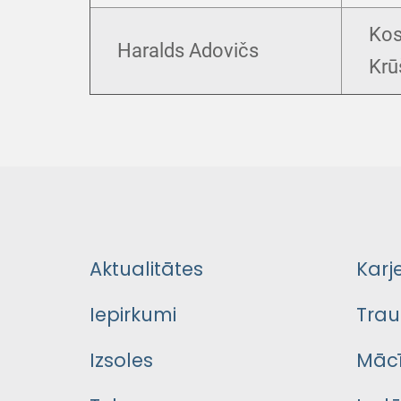
Kos
Haralds Adovičs
Krū
Aktualitātes
Karj
Iepirkumi
Trau
Izsoles
Mācī