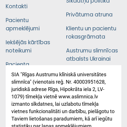
Sīkdatņu politika
Kontakti
Privātuma atruna
Pacientu
apmeklējumi
Klientu un pacientu
rokasgrāmata
Iekšējās kārtības
noteikumi
Austrumu slimnīcas
atbalsts Ukrainai
Pacienta
atsauksmju/sūdzību
Підтримка Східної
SIA "Rīgas Austrumu klīniskā universitātes
iesniegšanas
лікарні та співпраця з
slimnīca" (vienotais reģ. Nr. 40003951628,
kārtība
Україною
juridiskā adrese Rīga, Hipokrāta iela 2, LV-
1079) tīmekļa vietnē www.aslimnica.lv
Kā pie mums nokļūt
izmanto sīkdatnes, lai uzlabotu tīmekļa
vietnes funkcionalitāti un darbību, pielāgotu to
Rēķinu apmaksas
Taviem lietošanas paradumiem, kā arī iegūtu
ceļvedis
statistiku par lapas apmeklējumiem.