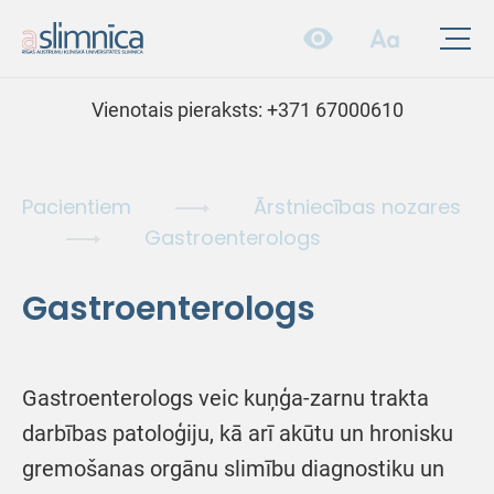
Vienotais pieraksts:
+371 67000610
Pacientiem
Ārstniecības nozares
Gastroenterologs
Gastroenterologs
Gastroenterologs veic kuņģa-zarnu trakta
darbības patoloģiju, kā arī akūtu un hronisku
gremošanas orgānu slimību diagnostiku un