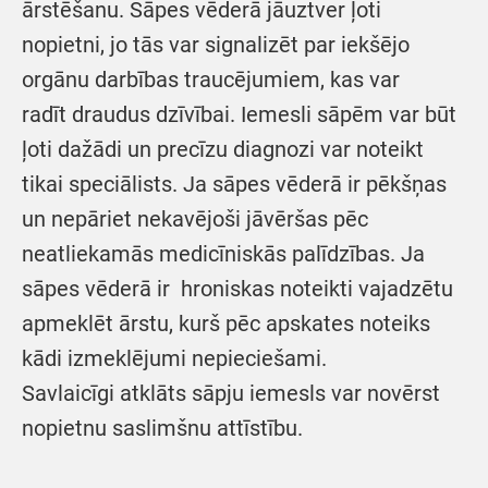
ārstēšanu. Sāpes vēderā jāuztver ļoti
nopietni, jo tās var signalizēt par iekšējo
orgānu darbības traucējumiem, kas var
radīt draudus dzīvībai. Iemesli sāpēm var būt
ļoti dažādi un precīzu diagnozi var noteikt
tikai speciālists. Ja sāpes vēderā ir pēkšņas
un nepāriet nekavējoši jāvēršas pēc
neatliekamās medicīniskās palīdzības. Ja
sāpes vēderā ir hroniskas noteikti vajadzētu
apmeklēt ārstu, kurš pēc apskates noteiks
kādi izmeklējumi nepieciešami.
Savlaicīgi atklāts sāpju iemesls var novērst
nopietnu saslimšnu attīstību.