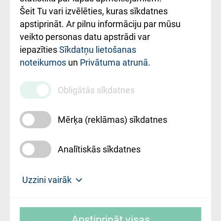
Šeit Tu vari izvēlēties, kuras sīkdatnes
Rekvizīti un
apstiprināt. Ar pilnu informāciju par mūsu
ārstniecības
veikto personas datu apstrādi var
iestādes kods
iepazīties
Sīkdatņu lietošanas
noteikumos
un
Privātuma atrunā
.
010000234
Maksas
Obligātās sīkdatnes
pakalpojumu
cenrādis
Mērķa (reklāmas) sīkdatnes
Analītiskās sīkdatnes
Uz sākumu
Uzzini vairāk
Rīgas Austrumu klīniskā universitātes
© SIA "Rīgas Austrumu klīniskā universitātes
slimnīca, turpmāk – Pārzinis, sīkdatņu
Apstiprināt visas