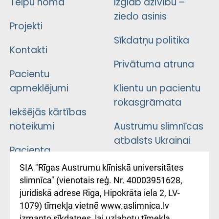
Telpu noma
Izglāb dzīvību –
ziedo asinis
Projekti
Sīkdatņu politika
Kontakti
Privātuma atruna
Pacientu
apmeklējumi
Klientu un pacientu
rokasgrāmata
Iekšējās kārtības
noteikumi
Austrumu slimnīcas
atbalsts Ukrainai
Pacienta
atsauksmju/sūdzību
Підтримка Східної
SIA "Rīgas Austrumu klīniskā universitātes
iesniegšanas
лікарні та співпраця з
slimnīca" (vienotais reģ. Nr. 40003951628,
kārtība
Україною
juridiskā adrese Rīga, Hipokrāta iela 2, LV-
1079) tīmekļa vietnē www.aslimnica.lv
Kā pie mums nokļūt
izmanto sīkdatnes, lai uzlabotu tīmekļa