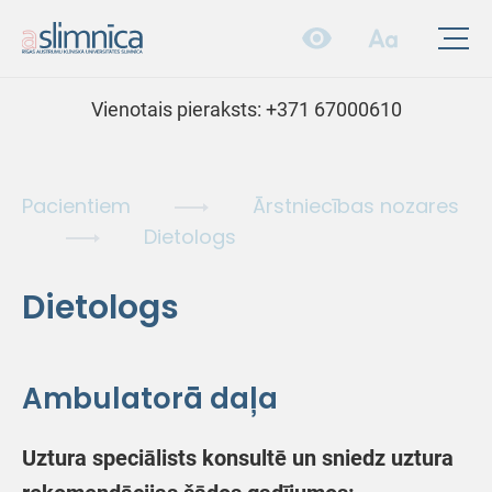
Vienotais pieraksts:
+371 67000610
Pacientiem
Ārstniecības nozares
Dietologs
Dietologs
Ambulatorā daļa
Uztura speciālists konsultē un sniedz uztura