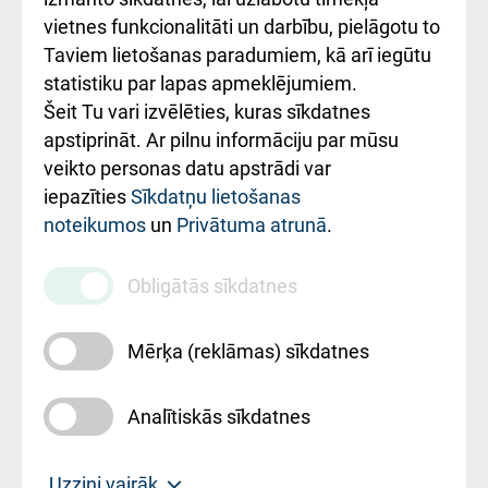
vietnes funkcionalitāti un darbību, pielāgotu to
Rēķinu apmaksas
Taviem lietošanas paradumiem, kā arī iegūtu
ceļvedis
statistiku par lapas apmeklējumiem.
Šeit Tu vari izvēlēties, kuras sīkdatnes
Rekvizīti un
apstiprināt. Ar pilnu informāciju par mūsu
ārstniecības
veikto personas datu apstrādi var
iestādes kods
iepazīties
Sīkdatņu lietošanas
noteikumos
un
Privātuma atrunā
.
010000234
Maksas
Obligātās sīkdatnes
pakalpojumu
cenrādis
Mērķa (reklāmas) sīkdatnes
Analītiskās sīkdatnes
Uz sākumu
Uzzini vairāk