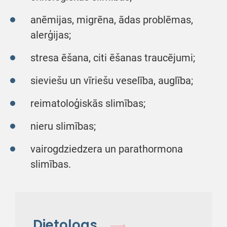
anēmijas, migrēna, ādas problēmas,
alerģijas;
stresa ēšana, citi ēšanas traucējumi;
sieviešu un vīriešu veselība, auglība;
reimatoloģiskās slimības;
nieru slimības;
vairogdziedzera un parathormona
slimības.
Dietologs