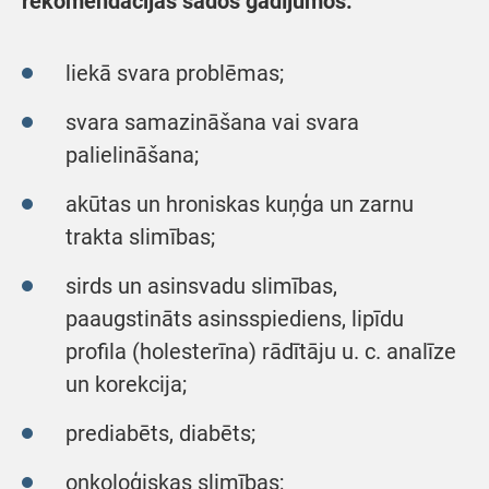
rekomendācijas šādos gadījumos:
liekā svara problēmas;
svara samazināšana vai svara
palielināšana;
akūtas un hroniskas kuņģa un zarnu
trakta slimības;
sirds un asinsvadu slimības,
paaugstināts asinsspiediens, lipīdu
profila (holesterīna) rādītāju u. c. analīze
un korekcija;
prediabēts, diabēts;
onkoloģiskas slimības;