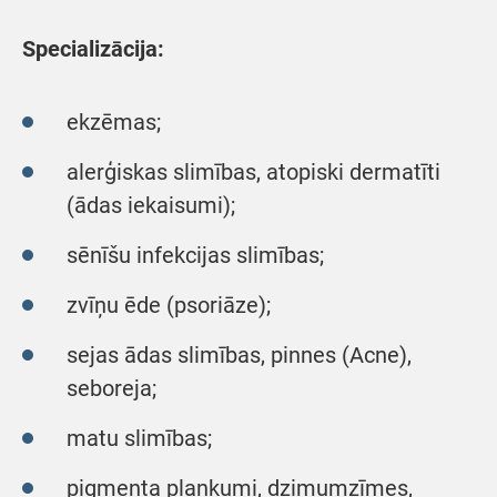
Specializācija:
ekzēmas;
alerģiskas slimības, atopiski dermatīti
(ādas iekaisumi);
sēnīšu infekcijas slimības;
zvīņu ēde (psoriāze);
sejas ādas slimības, pinnes (Acne),
seboreja;
matu slimības;
pigmenta plankumi, dzimumzīmes,