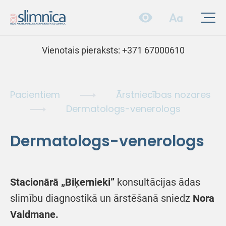
Vienotais pieraksts:
+371 67000610
Pacientiem
Ārstniecības nozares
Dermatologs-venerologs
Dermatologs-venerologs
Stacionārā „Biķernieki”
konsultācijas ādas
slimību diagnostikā un ārstēšanā sniedz
Nora
Valdmane.