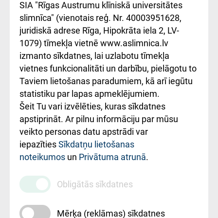
atsauksmju/sūdzību
Підтримка Східної
SIA "Rīgas Austrumu klīniskā universitātes
iesniegšanas
лікарні та співпраця з
slimnīca" (vienotais reģ. Nr. 40003951628,
kārtība
Україною
juridiskā adrese Rīga, Hipokrāta iela 2, LV-
1079) tīmekļa vietnē www.aslimnica.lv
Kā pie mums nokļūt
izmanto sīkdatnes, lai uzlabotu tīmekļa
vietnes funkcionalitāti un darbību, pielāgotu to
Rēķinu apmaksas
Taviem lietošanas paradumiem, kā arī iegūtu
ceļvedis
statistiku par lapas apmeklējumiem.
Šeit Tu vari izvēlēties, kuras sīkdatnes
Rekvizīti un
apstiprināt. Ar pilnu informāciju par mūsu
ārstniecības
veikto personas datu apstrādi var
iestādes kods
iepazīties
Sīkdatņu lietošanas
noteikumos
un
Privātuma atrunā
.
010000234
Maksas
Obligātās sīkdatnes
pakalpojumu
cenrādis
Mērķa (reklāmas) sīkdatnes