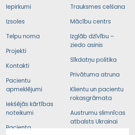
Iepirkumi
Trauksmes celšana
Izsoles
Mācību centrs
Telpu noma
Izglāb dzīvību –
ziedo asinis
Projekti
Sīkdatņu politika
Kontakti
Privātuma atruna
Pacientu
apmeklējumi
Klientu un pacientu
rokasgrāmata
Iekšējās kārtības
noteikumi
Austrumu slimnīcas
atbalsts Ukrainai
Pacienta