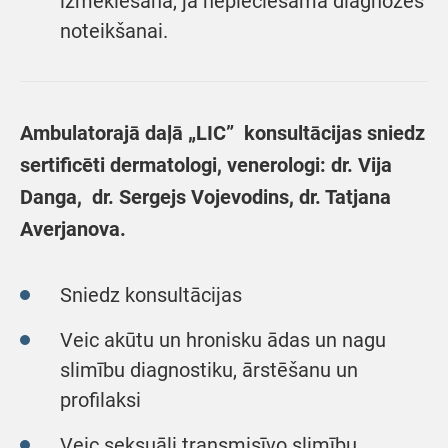
izmeklēšana, ja nepieciešama diagnozes
noteikšanai.
Ambulatorajā daļā „LIC” konsultācijas sniedz
sertificēti dermatologi, venerologi: dr. Vija
Danga, dr. Sergejs Vojevodins, dr. Tatjana
Averjanova.
Sniedz konsultācijas
Veic akūtu un hronisku ādas un nagu
slimību diagnostiku, ārstēšanu un
profilaksi
Veic seksuāli transmisīvo slimību