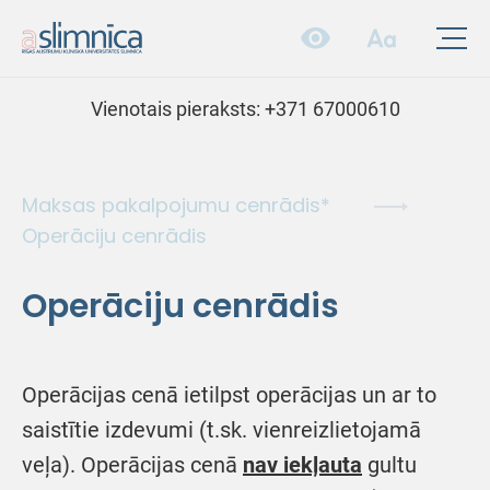
Vienotais pieraksts:
+371 67000610
Maksas pakalpojumu cenrādis*
Operāciju cenrādis
Operāciju cenrādis
Operācijas cenā ietilpst operācijas un ar to
saistītie izdevumi (t.sk. vienreizlietojamā
veļa). Operācijas cenā
nav iekļauta
gultu