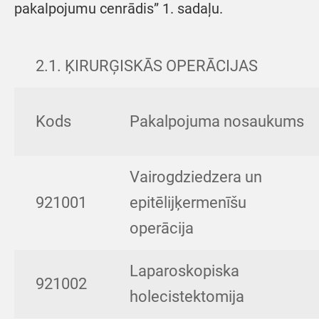
pakalpojumu cenrādis” 1. sadaļu.
2.1. ĶIRURĢISKĀS OPERĀCIJAS
Kods
Pakalpojuma nosaukums
Vairogdziedzera un
921001
epitēlijķermenīšu
operācija
Laparoskopiska
921002
holecistektomija