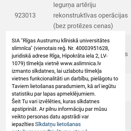
Iegurņa artēriju
923013
rekonstruktīvas operācijas
(bez protēzes cenas)
SIA "Rīgas Austrumu klīniskā universitātes
Ciskas artērijas
slimnīca" (vienotais reģ. Nr. 40003951628,
923014
rekonstruktīvas operācijas
juridiskā adrese Rīga, Hipokrāta iela 2, LV-
1079) tīmekļa vietnē www.aslimnica.lv
(bez protēzes cenas)
izmanto sīkdatnes, lai uzlabotu tīmekļa
vietnes funkcionalitāti un darbību, pielāgotu to
Ekstraanatomiski šunti
Taviem lietošanas paradumiem, kā arī iegūtu
923015
(bez protēzes cenas)
statistiku par lapas apmeklējumiem.
Šeit Tu vari izvēlēties, kuras sīkdatnes
apstiprināt. Ar pilnu informāciju par mūsu
Asinsvadu iedzimtas
923016
veikto personas datu apstrādi var
anomālijas operācijas
iepazīties
Sīkdatņu lietošanas