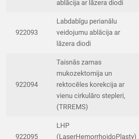
ablācija ar lāzera diodi
Labdabīgu perianālu
922093
veidojumu ablācija ar
lāzera diodi
Taisnās zarnas
mukozektomija un
922094
rektocēles korekcija ar
vienu cirkulāro stepleri,
(TRREMS)
LHP
922095
(LaserHemorrhoidoPlasty)