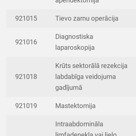
apendektomija
921015
Tievo zarnu operācija
Diagnostiska
921016
laparoskopija
Krūts sektorālā rezekcija
921018
labdabīga veidojuma
gadījumā
921019
Mastektomija
Intraabdomināla
limfadenekļa vai lielo