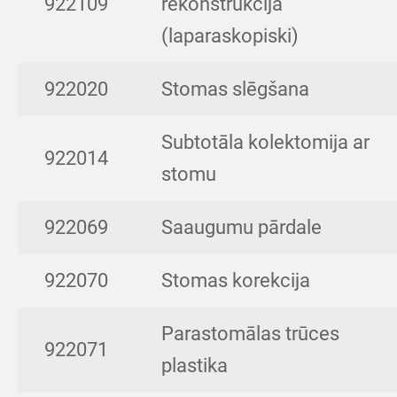
922109
rekonstrukcija
(laparaskopiski)
922020
Stomas slēgšana
Subtotāla kolektomija ar
922014
stomu
922069
Saaugumu pārdale
922070
Stomas korekcija
Parastomālas trūces
922071
plastika