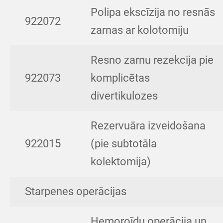
Polipa ekscīzija no resnās
922072
zarnas ar kolotomiju
Resno zarnu rezekcija pie
922073
komplicētas
divertikulozes
Rezervuāra izveidošana
922015
(pie subtotāla
kolektomija)
Starpenes operācijas
Hemoroīdu operācija un