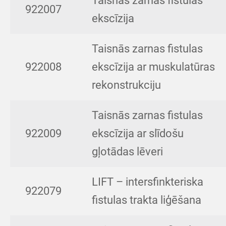
Taisnās zarnas fistulas
922007
ekscīzija
Taisnās zarnas fistulas
922008
ekscīzija ar muskulatūras
rekonstrukciju
Taisnās zarnas fistulas
922009
ekscīzija ar slīdošu
gļotādas lēveri
LIFT – intersfinkteriska
922079
fistulas trakta liģēšana