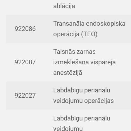
ablācija
Transanāla endoskopiska
922086
operācija (TEO)
Taisnās zarnas
922087
izmeklēšana vispārējā
anestēzijā
Labdabīgu perianālu
922027
veidojumu operācijas
Labdabīgu perianālu
veidojumu