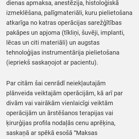
dienas apmaksa, anestēzija, histoloģiskā
izmeklēšana, palīgmateriāli, kuru pielietošana
atkarīga no katras operācijas sarežģītības
pakāpes un apjoma (tīkliņi, šuvēji, implanti,
lēcas un citi materiāli) un augstas
tehnoloģijas instrumentārija pielietošana
(iepriekš saskaņojot ar pacientu).
Par citām šai cenrādī neiekļautajām
plānveida veiktajām operācijām, kā arī par
divām vai vairākām vienlaicīgi veiktām
operācijām un ārstēšanos terapijas vai
ķirurģijas profila nodaļās cenu aprēķina,
saskaņā ar spēkā esošā “Maksas