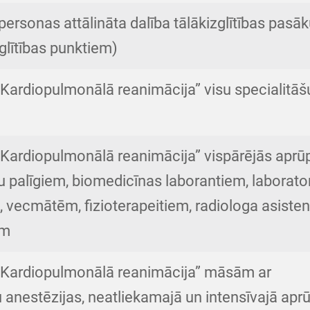
personas attālināta dalība tālākizglītības pas
zglītības punktiem)
ardiopulmonālā reanimācija” visu specialitāš
ardiopulmonālā reanimācija” vispārējās aprū
palīgiem, biomedicīnas laborantiem, laborator
, vecmātēm, fizioterapeitiem, radiologa asisten
em
Kardiopulmonālā reanimācija” māsām ar
u anestēzijas, neatliekamajā un intensīvajā apr