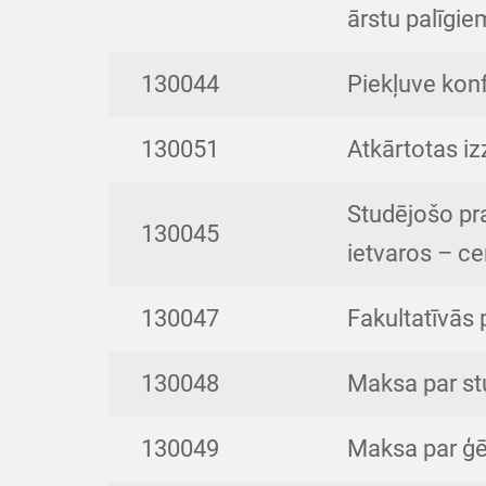
ārstu palīgie
130044
Piekļuve kon
130051
Atkārtotas iz
Studējošo pr
130045
ietvaros – ce
130047
Fakultatīvās
130048
Maksa par st
130049
Maksa par ģē