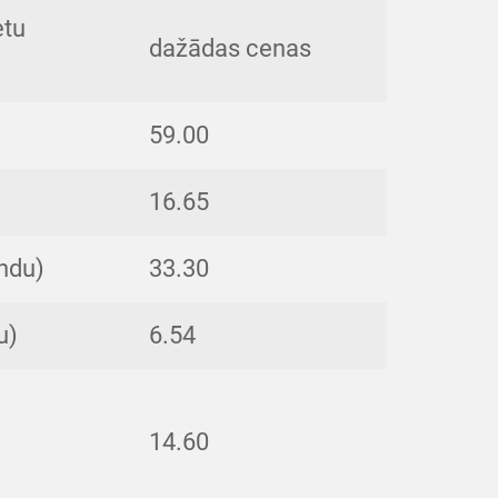
etu
dažādas cenas
59.00
16.65
undu)
33.30
u)
6.54
14.60