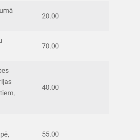
ākumā
20.00
u
70.00
pes
ijas
40.00
tiem,
ūpē,
55.00