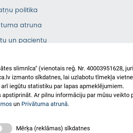
atņu politika
ātuma atruna
ntu un pacientu
asgrāmata
rumu slimnīcas
ātes slimnīca" (vienotais reģ. Nr. 40003951628, juri
lsts Ukrainai
.lv izmanto sīkdatnes, lai uzlabotu tīmekļa vietnes
arī iegūtu statistiku par lapas apmeklējumiem.
римка Східної лікарні
es apstiprināt. Ar pilnu informāciju par mūsu veikto
півпраця з Україною
kumos
un
Privātuma atrunā
.
Mērķa (reklāmas) sīkdatnes