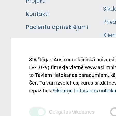
Projekti
Sīkd
Kontakti
Priv
Pacientu apmeklējumi
Klie
Iekšējās kārtības
rok
noteikumi
Aust
SIA "Rīgas Austrumu klīniskā universit
Pacienta
atba
LV-1079) tīmekļa vietnē www.aslimnica
atsauksmju/sūdzību
to Taviem lietošanas paradumiem, kā 
iesniegšanas kārtība
Підт
Šeit Tu vari izvēlēties, kuras sīkdatn
та с
Kā pie mums nokļūt
iepazīties
Sīkdatņu lietošanas notei
Rēķinu apmaksas
ceļvedis
Obligātās sīkdatnes