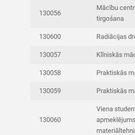
Mācību centr
130056
tirgošana
130600
Radiācijas d
130057
Klīniskās mā
130058
Praktiskās m
130059
Praktiskās mā
Viena student
130060
apmeklējums,
materiāltehn