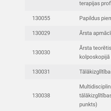
terapijas prof
130055
Papildus pie
130029
Ārsta apmācī
Ārsta teorēt
130030
kolposkopijā
130031
Tālākizglītīb
Multidiscipli
130038
tālākizglītīb
punkts)