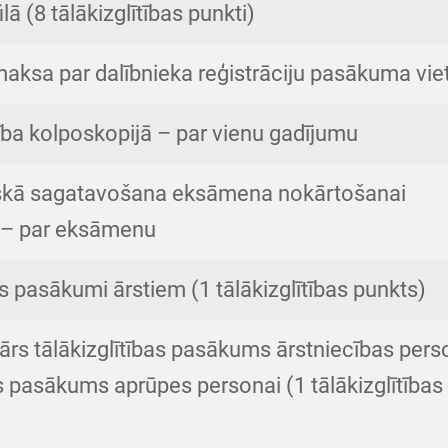
ilā (8 tālākizglītības punkti)
maksa par dalībnieka reģistrāciju pasākuma vie
ba kolposkopijā – par vienu gadījumu
iskā sagatavošana eksāmena nokārtošanai
 – par eksāmenu
as pasākumi ārstiem (1 tālākizglītības punkts)
nārs tālākizglītības pasākums ārstniecības pers
as pasākums aprūpes personai (1 tālākizglītības