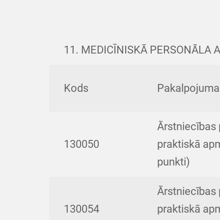
11. MEDICĪNISKĀ PERSONĀLA 
Kods
Pakalpojum
Ārstniecības 
130050
praktiskā apm
punkti)
Ārstniecības 
130054
praktiskā apm