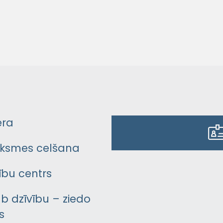
era
ksmes celšana
bu centrs
āb dzīvību – ziedo
s