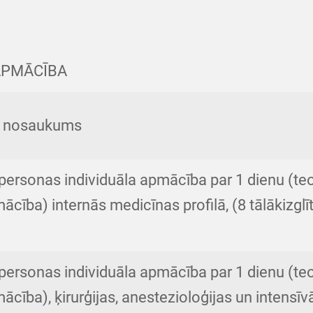
APMĀCĪBA
a nosaukums
personas individuāla apmācība par 1 dienu (teo
ācība) internās medicīnas profilā, (8 tālākizglī
personas individuāla apmācība par 1 dienu (teo
ācība), ķirurģijas, anestezioloģijas un intensīv