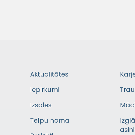
Aktualitātes
Karj
Iepirkumi
Trau
Izsoles
Mācī
Telpu noma
Izgl
asini