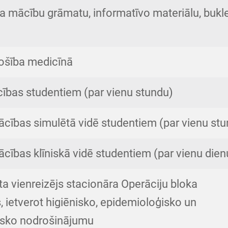
a mācību grāmatu, informatīvo materiālu, bukl
rošība medicīnā
cības studentiem (par vienu stundu)
ācības simulētā vidē studentiem (par vienu st
cības klīniskā vidē studentiem (par vienu dien
a vienreizējs stacionāra Operāciju bloka
 ietverot higiēnisko, epidemioloģisko un
isko nodrošinājumu