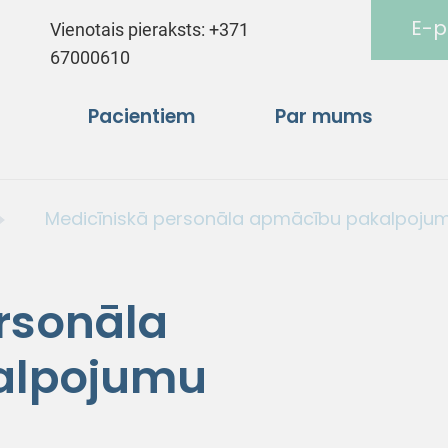
E-p
Vienotais pieraksts:
+371
67000610
Pacientiem
Par mums
Medicīniskā personāla apmācību pakalpojum
rsonāla
alpojumu