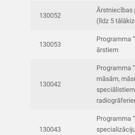
Ārstniecības 
130052
(līdz 5 tālāki
Programma “K
130053
ārstiem
Programma “K
māsām, māsu 
130042
speciālistiem
radiogrāferi
Programma “
130043
specializācij