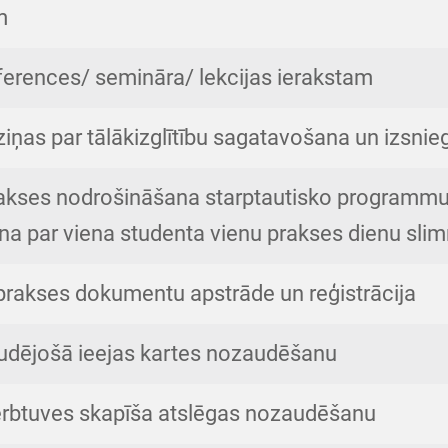
m
ferences/ semināra/ lekcijas ierakstam
ziņas par tālākizglītību sagatavošana un izsni
akses nodrošināšana starptautisko programm
na par viena studenta vienu prakses dienu slim
 prakses dokumentu apstrāde un reģistrācija
udējošā ieejas kartes nozaudēšanu
rbtuves skapīša atslēgas nozaudēšanu