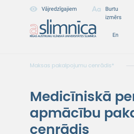
Vājredzīgajiem
Burtu
izmērs
En
Maksas pakalpojumu cenrādis*
Medicīniskā pe
apmācību pak
cenrādis