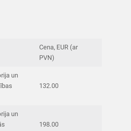
Cena, EUR (ar
PVN)
rija un
tības
132.00
rija un
ās
198.00