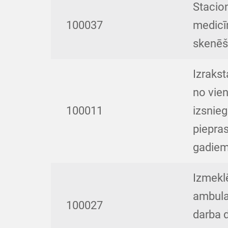
Stacio
100037
medicīn
skenē
Izraks
no vie
100011
izsnieg
piepra
gadiem,
Izmekl
ambula
100027
darba d