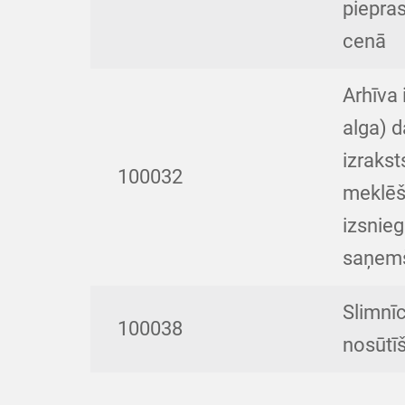
piepra
cenā
Arhīva
alga) d
izrakst
100032
meklēša
izsnie
saņem
Slimnī
100038
nosūtī