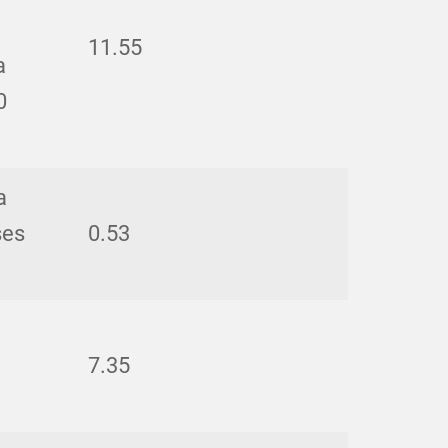
11.55
a
0
a
ses
0.53
7.35