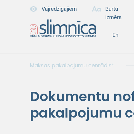
Vājredzīgajiem
Burtu
izmērs
En
Maksas pakalpojumu cenrādis*
Dokumentu no
pakalpojumu c