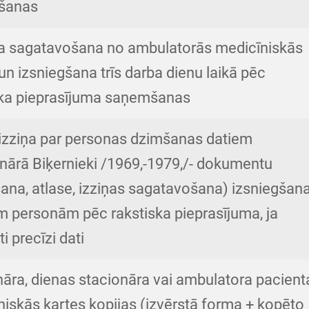
šanas
ta sagatavošana no ambulatorās medicīniskās
un izsniegšana trīs darba dienu laikā pēc
ska pieprasījuma saņemšanas
 izziņa par personas dzimšanas datiem
onārā Biķernieki /1969,-1979,/- dokumentu
ana, atlase, izziņas sagatavošana) izsniegšana
m personām pēc rakstiska pieprasījuma, ja
ti precīzi dati
nāra, dienas stacionāra vai ambulatora pacient
iskās kartes kopijas (izvērstā forma + kopēto