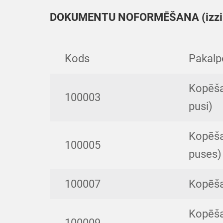
DOKUMENTU NOFORMĒŠANA (izziņu, i
Kods
Pakal
Kopēša
100003
pusi)
Kopēša
100005
puses)
100007
Kopēša
Kopēša
100009