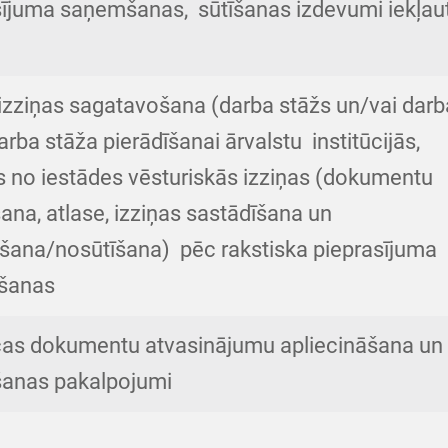
sījuma saņemšanas, sūtīšanas izdevumi iekļaut
 izziņas sagatavošana (darba stāžs un/vai darb
arba stāža pierādīšanai ārvalstu institūcijās,
s no iestādes vēsturiskās izziņas (dokumentu
na, atlase, izziņas sastādīšana un
gšana/nosūtīšana) pēc rakstiska pieprasījuma
šanas
cas dokumentu atvasinājumu apliecināšana un
šanas pakalpojumi