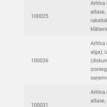
Arhīva
atlase,
100025
rakstis
klātien
Arhīva
alga), 
100026
(dokum
izsnie
saņem
Arhīva
atlase,
100031