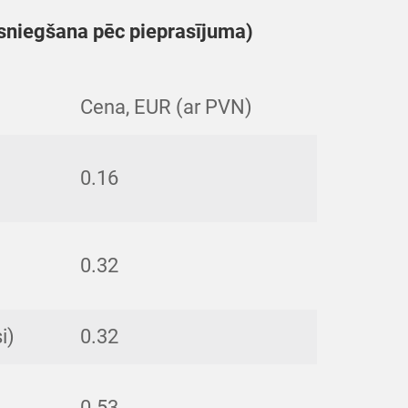
niegšana pēc pieprasījuma)
Cena, EUR (ar PVN)
0.16
0.32
i)
0.32
0.53