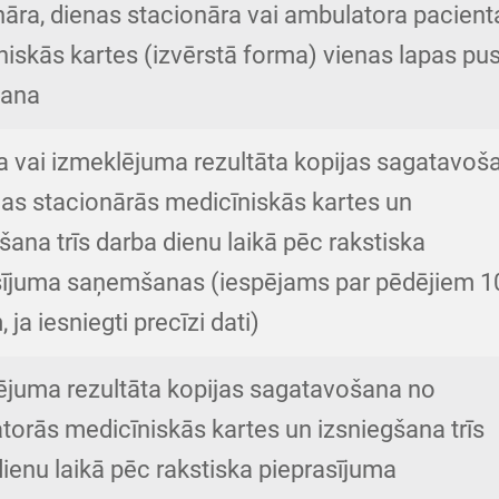
nāra, dienas stacionāra vai ambulatora pacient
iskās kartes (izvērstā forma) vienas lapas pu
šana
ta vai izmeklējuma rezultāta kopijas sagatavoš
nas stacionārās medicīniskās kartes un
šana trīs darba dienu laikā pēc rakstiska
sījuma saņemšanas (iespējams par pēdējiem 1
 ja iesniegti precīzi dati)
ējuma rezultāta kopijas sagatavošana no
torās medicīniskās kartes un izsniegšana trīs
ienu laikā pēc rakstiska pieprasījuma