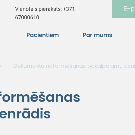
E-p
Vienotais pieraksts:
+371
67000610
Pacientiem
Par mums
Dokumentu noformēšanas pakalpojumu cen
formēšanas
enrādis