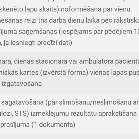
 skenēto lapu skaits) noformēšana par vienu
ēšanas reizi trīs darba dienu laikā pēc rakstisk
sījuma saņemšanas (iespējams par pēdējiem 1
 ja iesniegti precīzi dati)
nāra, dienas stacionāra vai ambulatora pacient
iskās kartes (izvērstā forma) vienas lapas pu
s izgatavošana
s sagatavošana (par slimošanu/neslimošanu ar
lozi, STS) izmeklējumu rezultātu aprakstīšana
eprasījuma (1 dokuments)