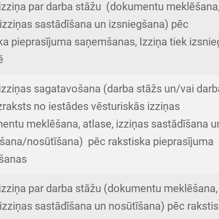
 izziņa par darba stāžu (dokumentu meklēšana
 izziņas sastādīšana un izsniegšana) pēc
ka pieprasījuma saņemšanas, Izziņa tiek izsnie
ē
 izziņas sagatavošana (darba stāžs un/vai darb
izraksts no iestādes vēsturiskās izziņas
entu meklēšana, atlase, izziņas sastādīšana u
gšana/nosūtīšana) pēc rakstiska pieprasījuma
šanas
 izziņa par darba stāžu (dokumentu meklēšana,
 izziņas sastādīšana un nosūtīšana) pēc raksti