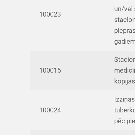
un/vai
100023
stacion
piepra
gadiem,
Stacio
100015
medicīn
kopija
Izziņa
100024
tuberku
pēc pi