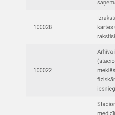
saņem
Izraks
100028
kartes 
raksti
Arhīva
(staci
100022
meklēš
fiziskā
iesnieg
Stacio
medicīn