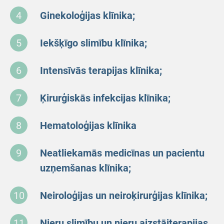
Ginekoloģijas klīnika;
Iekšķīgo slimību klīnika;
Intensīvās terapijas klīnika;
Ķirurģiskās infekcijas klīnika;
Hematoloģijas klīnika
Neatliekamās medicīnas un pacientu
uzņemšanas klīnika;
Neiroloģijas un neiroķirurģijas klīnika;
Nieru slimību un nieru aizstājterapijas