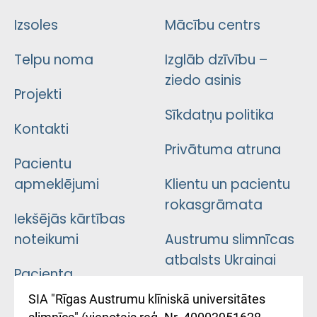
Izsoles
Mācību centrs
Telpu noma
Izglāb dzīvību –
ziedo asinis
Projekti
Sīkdatņu politika
Kontakti
Privātuma atruna
Pacientu
apmeklējumi
Klientu un pacientu
rokasgrāmata
Iekšējās kārtības
noteikumi
Austrumu slimnīcas
atbalsts Ukrainai
Pacienta
atsauksmju/sūdzību
Підтримка Східної
SIA "Rīgas Austrumu klīniskā universitātes
iesniegšanas
лікарні та співпраця з