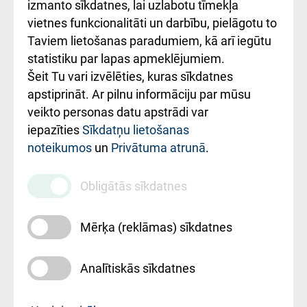
Kā pie mums nokļūt
izmanto sīkdatnes, lai uzlabotu tīmekļa
vietnes funkcionalitāti un darbību, pielāgotu to
Rēķinu apmaksas
Taviem lietošanas paradumiem, kā arī iegūtu
ceļvedis
statistiku par lapas apmeklējumiem.
Šeit Tu vari izvēlēties, kuras sīkdatnes
Rekvizīti un
apstiprināt. Ar pilnu informāciju par mūsu
ārstniecības
veikto personas datu apstrādi var
iestādes kods
iepazīties
Sīkdatņu lietošanas
noteikumos
un
Privātuma atrunā
.
010000234
Maksas
Obligātās sīkdatnes
pakalpojumu
cenrādis
Mērķa (reklāmas) sīkdatnes
Analītiskās sīkdatnes
Uz sākumu