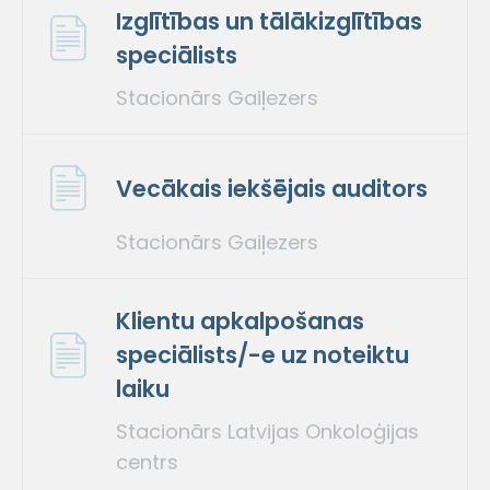
Izglītības un tālākizglītības
speciālists
Stacionārs Gaiļezers
Vecākais iekšējais auditors
Stacionārs Gaiļezers
Klientu apkalpošanas
speciālists/-e uz noteiktu
laiku
Stacionārs Latvijas Onkoloģijas
centrs