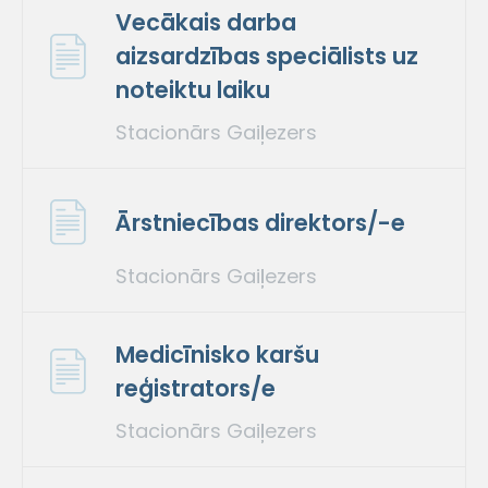
Vecākais darba
aizsardzības speciālists uz
noteiktu laiku
Stacionārs Gaiļezers
Ārstniecības direktors/-e
Stacionārs Gaiļezers
Medicīnisko karšu
reģistrators/e
Stacionārs Gaiļezers