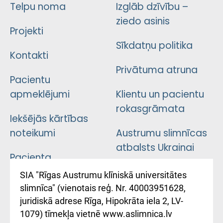
Telpu noma
Izglāb dzīvību –
ziedo asinis
Projekti
Sīkdatņu politika
Kontakti
Privātuma atruna
Pacientu
apmeklējumi
Klientu un pacientu
rokasgrāmata
Iekšējās kārtības
noteikumi
Austrumu slimnīcas
atbalsts Ukrainai
Pacienta
atsauksmju/sūdzību
Підтримка Східної
SIA "Rīgas Austrumu klīniskā universitātes
iesniegšanas
лікарні та співпраця з
slimnīca" (vienotais reģ. Nr. 40003951628,
kārtība
Україною
juridiskā adrese Rīga, Hipokrāta iela 2, LV-
1079) tīmekļa vietnē www.aslimnica.lv